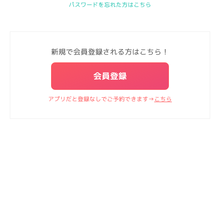
パスワードを忘れた方はこちら
新規で会員登録される方はこちら！
会員登録
アプリだと登録なしでご予約できます→
こちら