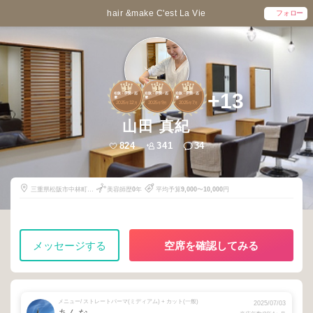
hair &make C'est La Vie
フォロー
1
1
1
+13
松阪・伊勢・志
松阪・伊勢・志
松阪・伊勢・志
摩
摩
摩
2025
12
2025
9
2025
7
年
月
年
月
年
月
山田 真紀
824
341
34
三重県松阪市中林町
美容師歴
0
年
平均予算
9,000
〜
10,000
円
450-5
メッセージする
空席を確認してみる
メニュー/ ストレートパーマ(ミディアム) + カット(一般)
2025/07/03