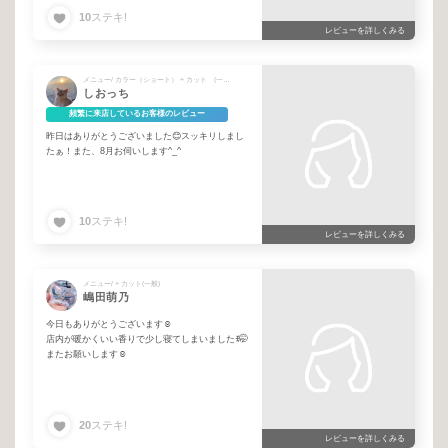
10
ステキ!
レビューを詳しくみる
メニュー/ カラー（ショート） + カット (一般 山田)
しおっち
頻繁に来店しているお客様のレビュー
昨日はありがとうございました😊スッキリしまし
たぁ！また、8月お伺いします^_^
10
ステキ!
レビューを詳しくみる
メニュー/ + カット(一般)
嶋田萌乃
今日もありがとうございます☺️
店内が暖かくいい香りで少し寝てしまいましたꉂ🤭
またお願いします☺️
20
ステキ!
レビューを詳しくみる