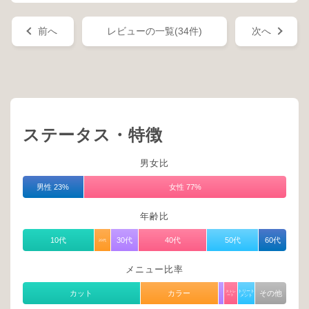
前へ
レビューの一覧(34件)
次へ
ステータス・特徴
男女比
男性 23%
女性 77%
年齢比
10代
30代
40代
50代
60代
20代
メニュー比率
カット
カラー
ストレ
トリート
その他
ート
メント