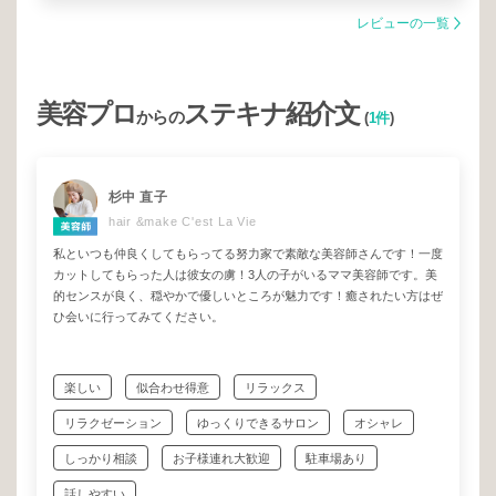
レビューの一覧
美容プロ
ステキナ紹介文
からの
(
1件
)
杉中 直子
hair &make C'est La Vie
私といつも仲良くしてもらってる努力家で素敵な美容師さんです！一度
カットしてもらった人は彼女の虜！3人の子がいるママ美容師です。美
的センスが良く、穏やかで優しいところが魅力です！癒されたい方はぜ
ひ会いに行ってみてください。
楽しい
似合わせ得意
リラックス
リラクゼーション
ゆっくりできるサロン
オシャレ
しっかり相談
お子様連れ大歓迎
駐車場あり
話しやすい