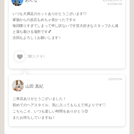
あんな
来店年数/2年4ヶ月
来店回数/10回
いつも大満足のカットありがとうございます🤍
家族からの反応もめちゃ良かったです☺️
毎回喋りすぎてしまって申し訳ないです笑大好きなスタッフさん達
と落ち着ける場所です💕
次回もよろしくお願いします✨
30
ステキ!
2025/07/04
山田 真紀
ご来店ありがとうございました！
初めてのヘアスタイル、気に入ってもらえて何よりです♡
こちらこそ、いつも楽しい時間をありがとう😊
またお待ちしていますね！