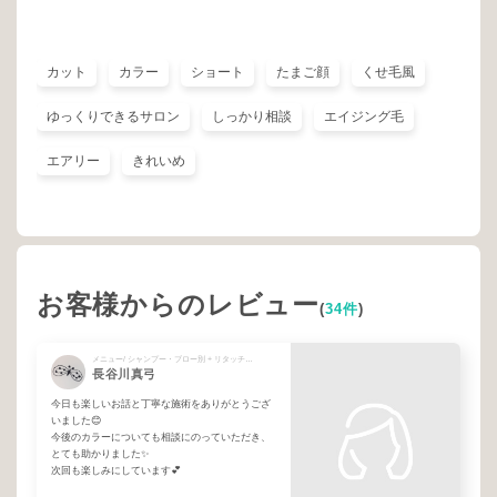
カット
カラー
ショート
たまご顔
くせ毛風
ゆっくりできるサロン
しっかり相談
エイジング毛
エアリー
きれいめ
お客様からのレビュー
(
34件
)
メニュー/ シャンプー・ブロー別 + リタッチカラー(1~2cm) + marbb
長谷川真弓
今日も楽しいお話と丁寧な施術をありがとうござ
いました😊
今後のカラーについても相談にのっていただき、
とても助かりました✨
次回も楽しみにしています︎💕︎︎