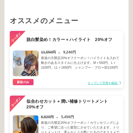
オススメのメニュー
脱白髪染め！カラー＋ハイライト 20%オフ
11,550円
→
9,240円
新規の方限定20%オフクーポン！ハイライトを入れて
動きのあるスタイルに仕上げます。M＋550円、L＋
1100円、LL＋1650円 シャンプー・ブロー別1100円
新規のみ
タップして空席を確認
似合わせカット＋潤い補修トリートメント
20%オフ
6,820円
→
5,456円
新規の方限定20%オフクーポン！カウンセリングによ
り、ご希望に沿った髪型にさせていただきます。トリ
ートメントは、柔らかくうる艶になるのでオススメで