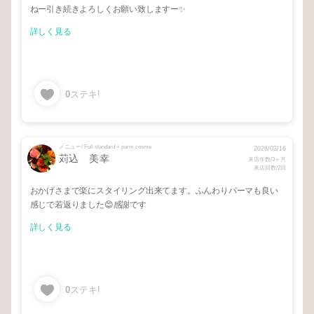
ねー引き続きよろしくお願い致しますー✨
詳しく見る
0
ステキ!
メニュー/ Full standard + parm cosme
2026/03/16
苅込 美幸
来店年数/3ヶ月
来店回数/2回
おかげさまで楽にスタイリング出来てます。ふんわりパーマも良い
感じで若返りました😊感謝です
詳しく見る
0
ステキ!