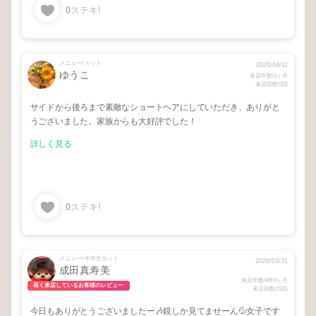
0
ステキ!
メニュー/ カット
2026/04/11
ゆうこ
来店年数/1ヶ月
来店回数/2回
サイドから後ろまで素敵なショートヘアにしていただき、ありがと
うございました。家族からも大好評でした！
詳しく見る
0
ステキ!
メニュー/ 中学生カット
2026/03/31
成田真寿美
来店年数/4年0ヶ月
長く来店しているお客様のレビュー
来店回数/22回
今日もありがとうございましたー🎶鏡しか見てませーん💦女子です