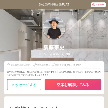
SALOWIN表参道FLAT
フォロー
新藤宗史
15
436
98
東京都渋谷区神宮前４
美容師歴
20
年
平均予算
11,000
〜
12,000
円
丁目１４−１８
必ずどこか品のある、おしゃれな感じに、仕上げます！とりあえず3回は、任せてみてください☆一緒にた
くさんのグッドバランスを探しましょう！！！
メッセージする
空席を確認してみる