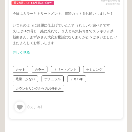
来店年数/3年9ヶ月
長く来店しているお客様のレビュー
来店回数/10回
今日はカラーとトリートメント、前髪カットをお願いしました！
いつものように綺麗に仕上げていただきうれしい♡完ぺきです
久しぶりの母と一緒に来れて、２人とも気持ちまでスッキリ☆彡
新藤さん、あずみさん大変お世話になりありがとうございました♡
またよろしくお願いします…
詳しく見る
カット
カラー
トリートメント
セミロング
毛量・少ない
ナチュラル
テキパキ
カウンセリングからのお任せok
0
ステキ!