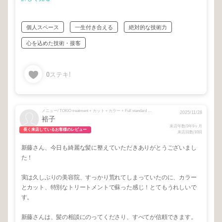
個人スペース
一生付き合える
絶対的な技術力
心を込めた技術・接客
0
ステキ!
メニュー/ TOKIO treatment + カット＋カラー + Full standard + CUT + シュワルツコフクア トリートメント
2025/11/28
裕子
来店年数/3年9ヶ月
長く来店しているお客様のレビュー
来店回数/10回
新藤さん、今日も綺麗な髪に整えていただきありがとうございまし
た！
実は久しぶりの美容院、すっかり荒れてしまっていたのに、カラー
とカット、特別なトリートメントで蘇った感じ！とてもうれしいで
す。
新藤さんは、髪の相談にのってくださり、すべてが信頼できます。