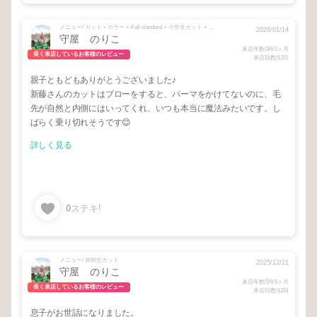
メニュー/ カット＋カラー + Full standard + 小学生カット + CUT
2026/01/14
守屋 のりこ
来店年数/3年5ヶ月
長く来店しているお客様のレビュー
来店回数/12回
親子ともどもありがとうございました♪
新藤さんのカットはブローをすると、パーマをかけてないのに、毛
先が自然と内側にはいってくれ、いつも本当に魔法みたいです。し
ばらく乗り切れそうです😊
詳しく見る
0
ステキ!
メニュー/ 高校生カット
2025/12/21
守屋 のりこ
来店年数/3年5ヶ月
長く来店しているお客様のレビュー
来店回数/12回
息子がお世話になりました。