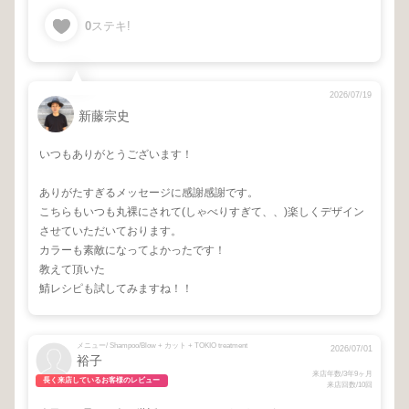
0
ステキ!
2026/07/19
新藤宗史
いつもありがとうございます！
ありがたすぎるメッセージに感謝感謝です。
こちらもいつも丸裸にされて(しゃべりすぎて、、)楽しくデザイン
させていただいております。
カラーも素敵になってよかったです！
教えて頂いた
鯖レシピも試してみますね！！
メニュー/ Shampoo/Blow + カット + TOKIO treatment
2026/07/01
裕子
来店年数/3年9ヶ月
長く来店しているお客様のレビュー
来店回数/10回