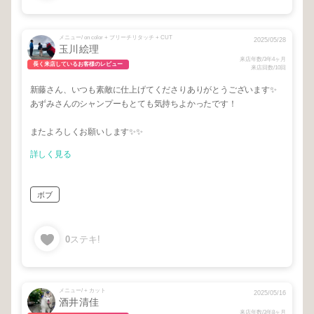
メニュー/ on color + ブリーチリタッチ + CUT
2025/05/28
玉川絵理
来店年数/3年4ヶ月
長く来店しているお客様のレビュー
来店回数/10回
新藤さん、いつも素敵に仕上げてくださりありがとうございます✨
あずみさんのシャンプーもとても気持ちよかったです！
またよろしくお願いします✨✨
詳しく見る
ボブ
0
ステキ!
メニュー/ + カット
2025/05/16
酒井清佳
来店年数/3年8ヶ月