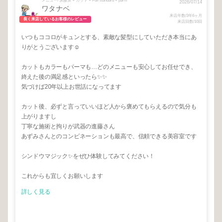
メニュー/ 炭酸泉 + カット + Full standard + parm
2026/07/14
ワタナベ
来店年数/3年6ヶ月
長く来店しているお客様のレビュー
来店回数/10回
いつもココロがキュンとする、素敵な髪型にしていただき本当にあ
りがとうございます☺️
カットもカラーもパーマも…どのメニューも安心してお任せでき、
終えた後の満足感といったら✨✨
気づけば20年以上お世話になってます
カット後、必ずと言っていいほど人から褒めてもらえるので気分も
上がりますし
丁寧な施術と拘りが武器の進藤さん
あずみさんとのコンビネーションも最高で、信頼できる美容室です
シンドウマジック✨をぜひ体験してみてください！
これからも宜しくお願いします
詳しく見る