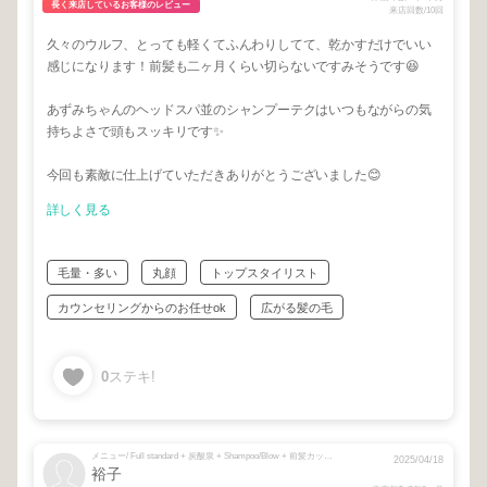
長く来店しているお客様のレビュー
来店回数/10回
久々のウルフ、とっても軽くてふんわりしてて、乾かすだけでいい
感じになります！前髪も二ヶ月くらい切らないですみそうです😆
あずみちゃんのヘッドスパ並のシャンプーテクはいつもながらの気
持ちよさで頭もスッキリです✨
今回も素敵に仕上げていただきありがとうございました😊
詳しく見る
毛量・多い
丸顔
トップスタイリスト
カウンセリングからのお任せok
広がる髪の毛
0
ステキ!
メニュー/ Full standard + 炭酸泉 + Shampoo/Blow + 前髪カット + TOKIO LIMITED トリートメント
2025/04/18
裕子