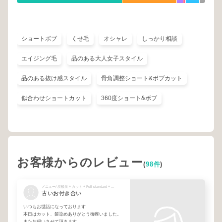
ショートボブ
くせ毛
オシャレ
しっかり相談
エイジング毛
品のある大人女子スタイル
品のある抜け感スタイル
骨角調整ショート&ボブカット
似合わせショートカット
360度ショート&ボブ
お客様からのレビュー
(
98件
)
メニュー/ 炭酸泉 + カット + Full standard + ブリーチポイント + on color
古いお付き合い
いつもお世話になっております
本日はカット、髪染めありがとう御座いました。
またお伺いさせて頂きます