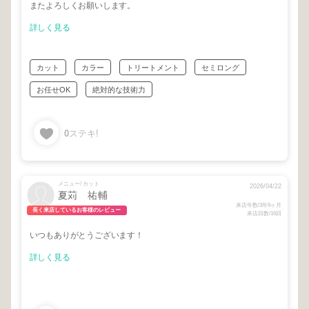
またよろしくお願いします。
詳しく見る
カット
カラー
トリートメント
セミロング
お任せOK
絶対的な技術力
0
ステキ!
メニュー/ カット
2026/04/22
夏苅 祐輔
来店年数/3年9ヶ月
長く来店しているお客様のレビュー
来店回数/16回
いつもありがとうございます！
詳しく見る