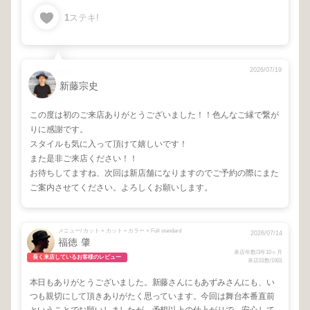
1
ステキ!
2026/07/19
新藤宗史
この度は初のご来店ありがとうございました！！色んなご縁で繋が
りに感謝です。
スタイルも気に入って頂けて嬉しいです！
また是非ご来店ください！！
お待ちしてますね、次回は新店舗になりますのでご予約の際にまた
ご案内させてください。よろしくお願いします。
メニュー/ カット + カット＋カラー + Full standard
2026/07/14
福徳 肇
来店年数/3年10ヶ月
長く来店しているお客様のレビュー
来店回数/19回
本日もありがとうございました。新藤さんにもあずみさんにも、い
つも親切にして頂きありがたく思っています。今回は舞台本番直前