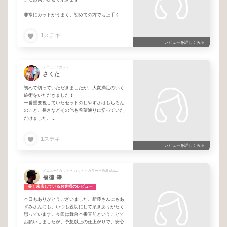
非常にカットがうまく、初めての方でも上手く対
応して頂けると思いま男女問わずおすすめの美容
師です。
1
ステキ!
レビューを詳しくみる
メニュー/ カット
さくた
初めて切っていただきましたが、大変満足のいく
施術をいただきました！
一番重要視していたセットのしやすさはもちろん
のこと、長さなどその他も希望通りに切っていた
だけました。
また次回もお願いしようと思いますので、よろし
くお願いいたします！
1
ステキ!
レビューを詳しくみる
メニュー/ カット + カット＋カラー + Full standard
福徳 肇
長く来店しているお客様のレビュー
本日もありがとうございました。新藤さんにもあ
ずみさんにも、いつも親切にして頂きありがたく
思っています。今回は舞台本番直前ということで
お願いしましたが、予想以上の仕上がりで、安心