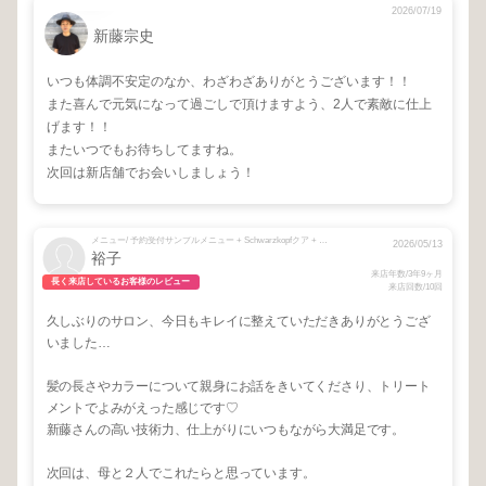
2026/07/19
新藤宗史
いつも体調不安定のなか、わざわざありがとうございます！！
また喜んで元気になって過ごしで頂けますよう、2人で素敵に仕上
げます！！
またいつでもお待ちしてますね。
次回は新店舗でお会いしましょう！
メニュー/ 予約受付サンプルメニュー + Schwarzkopfクア + カット + カット＋カラー + Scalp spa 【+ TR 】 + full standard
2026/05/13
裕子
来店年数/3年9ヶ月
長く来店しているお客様のレビュー
来店回数/10回
久しぶりのサロン、今日もキレイに整えていただきありがとうござ
いました…
髪の長さやカラーについて親身にお話をきいてくださり、トリート
メントでよみがえった感じです♡
新藤さんの高い技術力、仕上がりにいつもながら大満足です。
次回は、母と２人でこれたらと思っています。