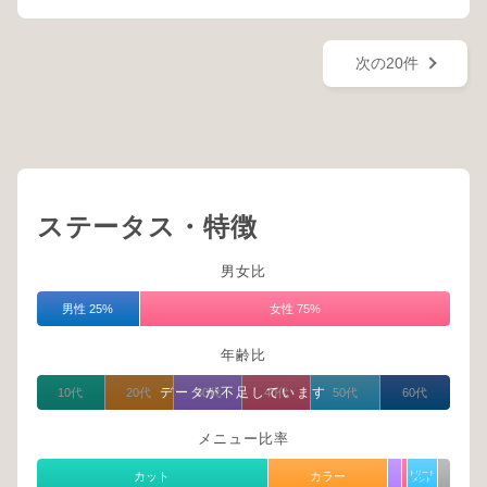
次の20件
ステータス・特徴
男女比
男性 25%
女性 75%
年齢比
データが不足しています
10代
20代
30代
40代
50代
60代
メニュー比率
カット
カラー
トリート
メント