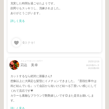
充実した時間を過ごせたようです。
顔周りもスッキリし、洗練されました。
ありがとうございます。
詳しく見る
0
ステキ!
メニュー/ カット＋カラー
2025/12/16
苅込 美幸
来店年数/3ヶ月
来店回数/2回
カットするなら絶対に新藤さん❗️
想像以上に大満足な髪型にイメチェンできました。『普段仕事中は
殆ど結んでいる』って会話から短いけど結べる丁度いい感じにして
くれて流石です💗
カラーも素敵なブラウンで艶艶嬉しいです😊また是非お願いしま
す。
詳しく見る