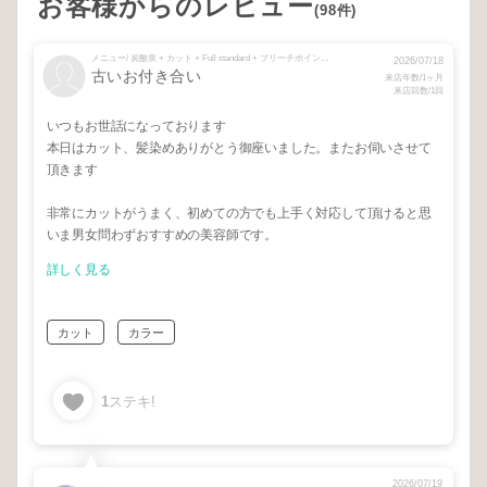
お客様からのレビュー
(98件)
メニュー/ 炭酸泉 + カット + Full standard + ブリーチポイント + on color
2026/07/18
古いお付き合い
来店年数/1ヶ月
来店回数/1回
いつもお世話になっております
本日はカット、髪染めありがとう御座いました。またお伺いさせて
頂きます
非常にカットがうまく、初めての方でも上手く対応して頂けると思
いま男女問わずおすすめの美容師です。
詳しく見る
カット
カラー
1
ステキ!
2026/07/19