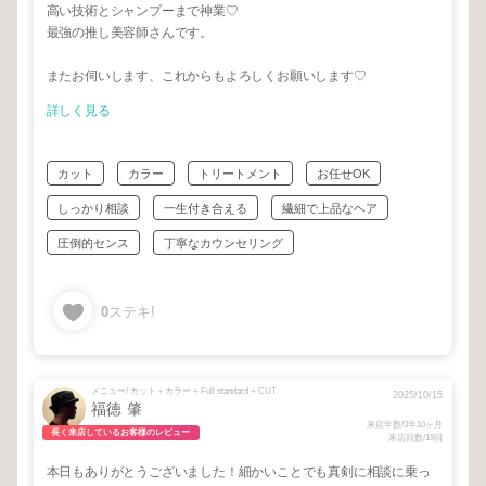
高い技術とシャンプーまで神業♡
最強の推し美容師さんです。
またお伺いします、これからもよろしくお願いします♡
詳しく見る
カット
カラー
トリートメント
お任せOK
しっかり相談
一生付き合える
繊細で上品なヘア
圧倒的センス
丁寧なカウンセリング
0
ステキ!
メニュー/ カット＋カラー + Full standard + CUT
2025/10/15
福徳 肇
来店年数/3年10ヶ月
長く来店しているお客様のレビュー
来店回数/19回
本日もありがとうございました！細かいことでも真剣に相談に乗っ