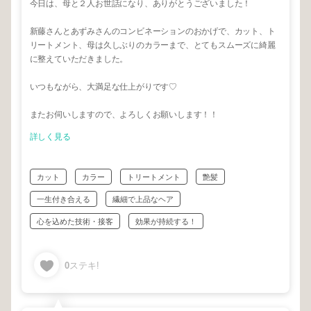
今日は、母と２人お世話になり、ありがとうございました！
新藤さんとあずみさんのコンビネーションのおかげで、カット、ト
リートメント、母は久しぶりのカラーまで、とてもスムーズに綺麗
に整えていただきました。
いつもながら、大満足な仕上がりです♡
またお伺いしますので、よろしくお願いします！！
詳しく見る
カット
カラー
トリートメント
艶髪
一生付き合える
繊細で上品なヘア
心を込めた技術・接客
効果が持続する！
0
ステキ!