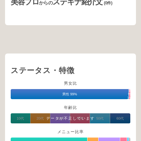
美容プロ
ステキナ紹介文
からの
(0件)
ステータス・特徴
男女比
女
男性 99%
性
1%
年齢比
データが不足しています
10代
20代
30代
40代
50代
60代
メニュー比率