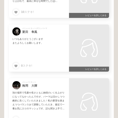
り上がれて、最高に幸せな時間でした🐺
もちろん仕上がりも大満足で、最高の状態でライ
ブに参戦できそうです！ホントにオススメです‼️
10
ステキ!
レビューを詳しくみる
メニュー/ カットダウンパーマ
簗田 隼風
いつもありがとうございます
またよろしくお願いします。
0
ステキ!
レビューを詳しくみる
メニュー/ カット
梅岡 大輝
別の場所で毛量や長さともに納得のいく仕上がり
になってなかったんですが、パーマは活かしつつ
劇的に良くしていただきました！私の要望を踏ま
えつつバランスみて調整していただき、最近で一
番お気に入りのマッシュです。話も聞き上手でま
たいきたいです。まじでおすすめです。