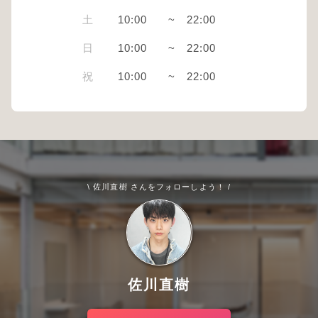
土
10:00
~
22:00
日
10:00
~
22:00
祝
10:00
~
22:00
\ 佐川直樹 さんをフォローしよう！ /
佐川直樹