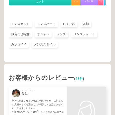
カット
パーマ
ストレ
カラー
ート
メンズカット
メンズパーマ
たまご顔
丸顔
似合わせ得意
オシャレ
メンズ
メンズショート
カッコイイ
メンズスタイル
お客様からのレビュー
(
48件
)
メニュー/ カット
俊仁
初めて利用させていただいたのですが、佐川さん
の人柄がとても素敵で、終始楽しくお話しさせて
いただきました！✂️✨
&TEAMのファン（LUNÉ）という共通の話題で盛