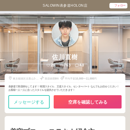
SALOWIN表参道HOLON店
フォロー
佐川直樹
28
763
48
東京都港区北青山3-
美容師歴
8
年
平均予算
10,000
〜
11,000
円
12-13 HOLON L
表参道で美容師をしてます！ 韓国スタイル、王道スタイル、センターパート なんでもお任せください！
お客様一人一人に合ったスタイルを提供させていただきます！
メッセージする
空席を確認してみる