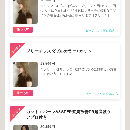
24,500円
シャンプー&ブロー代込み。ブリーチ１回+カラー1回
(カットは含まれません)複数回ブリーチが必要なデザ
インの場合は別途料金が掛かります［ブリーチ］
誰でも可
タップして空席を確認
ブリーチレスダブルカラー+カット
18,500円
＊ブリーチはちょっと...だけどできるだけ明るいお色
にしたい方におすすめ
誰でも可
タップして空席を確認
カット＋パーマ&8STEP髪質改善TR超音波ケ
アプロ付き
20,350円