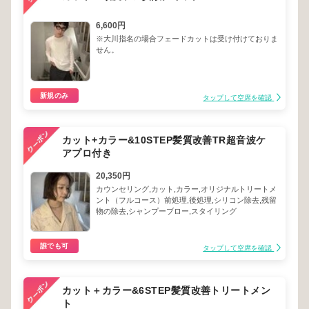
6,600円
※大川指名の場合フェードカットは受け付けておりま
せん。
新規のみ
タップして空席を確認
カット+カラー&10STEP髪質改善TR超音波ケ
アプロ付き
20,350円
カウンセリング,カット,カラー,オリジナルトリートメ
ント（フルコース）前処理,後処理,シリコン除去,残留
物の除去,シャンプーブロー,スタイリング
誰でも可
タップして空席を確認
カット＋カラー&6STEP髪質改善トリートメン
ト