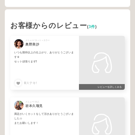
お客様からのレビュー
(
3件
)
メニュー/ カット＋カラー
奥野美沙
いつも期待以上の仕上がり、ありがとうございま
す☺️
セット頑張ります❗️
0
ステキ!
レビューを詳しくみる
メニュー/ 大人
岩本久瑠見
満足がいくカットをして頂きありがとうございま
した☆
またお願いします！