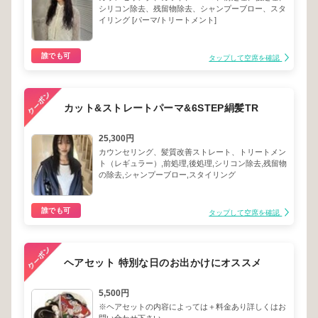
シリコン除去、残留物除去、シャンプーブロー、スタ
イリング [パーマ/トリートメント]
誰でも可
タップして空席を確認
カット&ストレートパーマ&6STEP絹髪TR
25,300円
カウンセリング、髪質改善ストレート、トリートメン
ト（レギュラー）,前処理,後処理,シリコン除去,残留物
の除去,シャンプーブロー,スタイリング
誰でも可
タップして空席を確認
ヘアセット 特別な日のお出かけにオススメ
5,500円
※ヘアセットの内容によっては＋料金あり詳しくはお