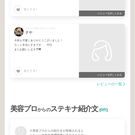
0
ステキ!
レビューを詳しくみる
メニュー/ 大人 + カット＋カラー
さや
今回も可愛くありがとうございました！
カット本当にすきです、、🫶🏻
またお願いします🥹💖
0
ステキ!
レビューを詳しくみる
レビューの一覧
美容プロ
ステキナ紹介文
からの
(
0件
)
※美容プロからの紹介文が投稿されると