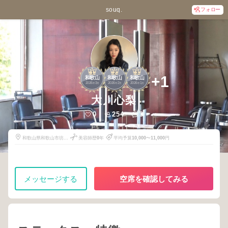
souq.
フォロー
1
2
3
+1
和歌山
和歌山
和歌山
2026
3
2026
2
2026
1
年
月
年
月
年
月
大川心梨
0
254
3
和歌山県和歌山市坊主
美容師歴
0
年
平均予算
10,000
〜
11,000
円
丁13-2F
メッセージする
空席を確認してみる