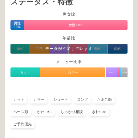
ステータス・特徴
男女比
男性
女性 88%
12%
年齢比
データが不足しています
10代
20代
30代
40代
50代
60代
メニュー比率
カット
カラー
パーマ
その他
カット
カラー
ショート
ロング
たまご顔
ベース顔
かわいい
しっかり相談
きれいめ
ご予約優先