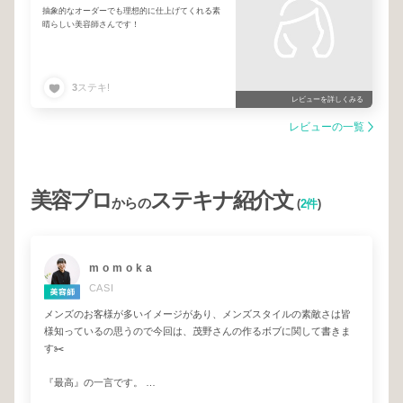
抽象的なオーダーでも理想的に仕上げてくれる素
晴らしい美容師さんです！
3
ステキ!
レビューを詳しくみる
レビューの一覧
美容プロ
ステキナ紹介文
からの
(
2件
)
m o m o k a
CASI
メンズのお客様が多いイメージがあり、メンズスタイルの素敵さは皆
様知っているの思うので今回は、茂野さんの作るボブに関して書きま
す✂️
『最高』の一言です。
一見癖のないストレートに見える為