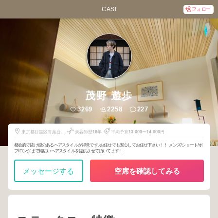
CASI
フォロー
茂野 遊歩
3269
2258
227
東京都目黒区青葉台1-
美容師歴
16
年
平均予算
13,000
〜
14,000
円
15-3
都会的で抜け感のあるヘアスタイルが得意です♪お任せでも安心してお任せ下さい！！ メンズ/ショート/ボ
ブ/ロングまで幅広いヘアスタイルを提供させて頂いてます！
メッセージする
空席を確認してみる