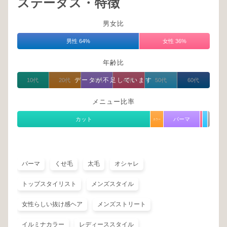
ステータス・特徴
男女比
男性 64%
女性 36%
年齢比
データが不足しています
10代
20代
30代
40代
50代
60代
メニュー比率
カット
パーマ
カラー
パーマ
くせ毛
太毛
オシャレ
トップスタイリスト
メンズスタイル
女性らしい抜け感ヘア
メンズストリート
イルミナカラー
レディーススタイル