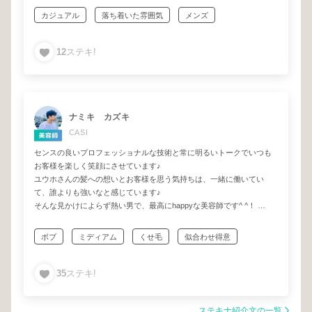
イージーに見られる私の髪なのですが
カジュアル
落ち着いた雰囲気
メンズ
厄介な生え癖が隠れており初見で、ありゃっとなることが多いのです
が、、、
話しやすい
カジュアルモード
ライフスタイル提案
茂野さんにカットしていただいた時
12
ステキ!
一生付き合える
驚くほどのフィット感に感動したのを覚えております😌
とにかく丁寧、かつ正確、そしてこちらの要望に寄り添いつつも、飽
きた時には新しい提案をしっかりとくれる美容師さんです🫧
メンズの方も、レディースの方も
ナミキ カズキ
自分に似合う髪型を安心して任せたい
CASI
方、是非一度茂野さんにお願いしてみてください！！！
センスの良いプロフェッショナルな技術と常に明るいトークでいつも
お客様を楽しく笑顔にさせています♪
ユウホさんの髪への想いとお客様を思う気持ちは、一緒に働いてい
て、誰よりも強いなと感じています♪
そんな見かけによらず熱い男で、最高にhappyな美容師です^ ^！
是非お店に会いに来てください♪
ボブ
ミディアム
くせ毛
似合わせ得意
リラックス
エイジング毛
ナチュラル
35
ステキ!
ナチュラルボブ
カジュアルモード
パサつき広がる髪
ステキナ紹介文の一覧