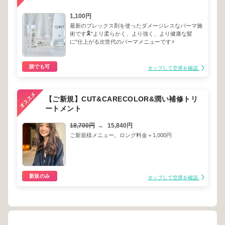
1,100円
最新のプレックス剤を使ったダメージレスなパーマ施
術です🎗"より柔らかく、より強く、より健康な髪
に"仕上がる次世代のパーマメニューです⚡️
誰でも可
タップして空席を確認
【ご新規】CUT&CARECOLOR&潤い補修トリ
ートメント
18,700円
→
15,840円
ご新規様メニュー。ロング料金＋1,000円
新規のみ
タップして空席を確認