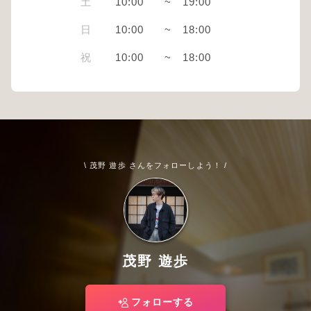
土
10:00
~
19:00
日
10:00
~
18:00
祝
10:00
~
18:00
\ 茂野 遊歩 さんをフォローしよう！ /
茂野 遊歩
フォローする