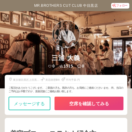
MR.BROTHERS CUT CLUB 中目黒店
フォロー
三浦 大義
0
1515
0
東京都目黒区上目黒2-
美容師歴
8
年
平均予算-円
13-7
ご覧頂きありがとうございます。 ご新規の方も、既存の方も、お気軽にご連絡くださいませ。 尚、当日の
ご予約はお手数ですが、直接店舗にご連絡お願い致します。
メッセージする
空席を確認してみる