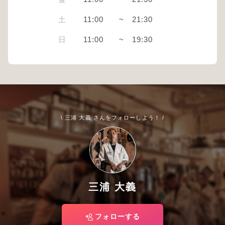
土
11:00
~
21:30
日
11:00
~
19:30
\ 三浦 大義 さんをフォローしよう！ /
三浦 大義
フォローする