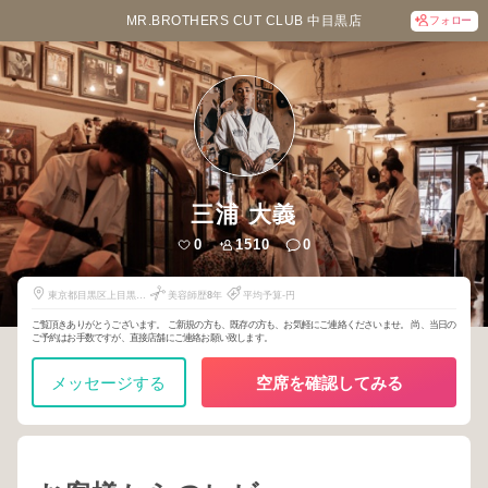
MR.BROTHERS CUT CLUB 中目黒店
フォロー
三浦 大義
0
1510
0
東京都目黒区上目黒2-
美容師歴
8
年
平均予算-円
13-7
ご覧頂きありがとうございます。 ご新規の方も、既存の方も、お気軽にご連絡くださいませ。 尚、当日の
ご予約はお手数ですが、直接店舗にご連絡お願い致します。
メッセージする
空席を確認してみる