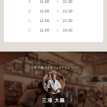
木
11:00
~
21:30
金
11:00
~
21:30
土
11:00
~
21:30
日
11:00
~
19:30
\ 三浦 大義 さんをフォローしよう！ /
三浦 大義