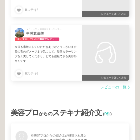
ています！
ありがとうございました！
0
ステキ!
またよろしくお願いします！
レビューを詳しくみる
メニュー/ 1ヶ月以内リタッチカラー
中村真由美
長く来店しているお客様のレビュー
今日も素敵にしていただきありがとうございます
髪の毛のダメージまで気にして、毎回カラーリン
グを工夫してくださり、とても信頼できる美容師
さんです
0
ステキ!
レビューを詳しくみる
レビューの一覧
美容プロ
ステキナ紹介文
からの
(
0件
)
※美容プロからの紹介文が投稿されると