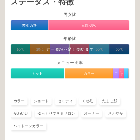
ステータス・特徴
男女比
男性 32%
女性 68%
年齢比
データが不足しています
10代
20代
30代
40代
50代
60代
メニュー比率
スト
カット
カラー
パー
レー
マ
ト
カラー
ショート
セミディ
くせ毛
たまご顔
かわいい
ゆっくりできるサロン
オーナー
さわやか
ハイトーンカラー