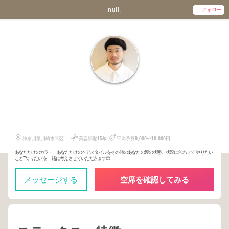
null.
フォロー
田村 もとき
32
366
40
神奈川県川崎市幸区幸
美容師歴
15
年
平均予算
9,000
〜
10,000
円
町2丁目684-8
あなただけのカラー、あなただけのヘアスタイルをその時のあなたの髪の状態、状況に合わせて"やりたい
こと""なりたい"を一緒に考えさせていただきます🤲
メッセージする
空席を確認してみる