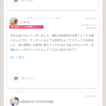
0
ステキ!
メニュー/ 前髪カット + ブロー + リジュ+頭浸浴
2025/12/14
じゅん
来店年数/6年0ヶ月
長く来店しているお客様のレビュー
来店回数/7回
今日もありがとうございました。憧れの頭浸浴が出来てとっても嬉
しかったです。マッサージもとても気持ちよくてリラックス出来ま
した。私の質問にも親切に答えてくださるのでありがたいです。次
回のカットのアドバイスもしてくださり安心です(^^)
詳しく見る
0
ステキ!
2025/12/14
KENICHI TOYOTOME