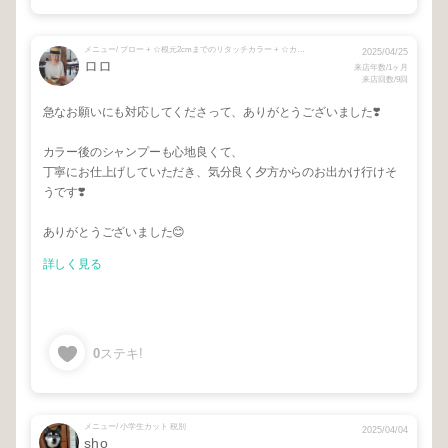
メニュー/ ブロー + ☆根元2cmまでのリタッチカラー + ☆カラーに入れる魔法のトリートメント + リジェケア + いつもメニューでいいの☺️
2025/04/25
ロロ
来店年数/1ヶ月
来店回数/9回
急なお願いにも対応してくださって、ありがとうございました❣️
カラー後のシャンプーも心地良くて、
丁寧にお仕上げしていただき、気分良く夕方からのお出かけ行けそ
うです❣️
ありがとうございました😊
詳しく見る
0
ステキ!
メニュー/ 小学生カット 税別
2025/04/04
sho