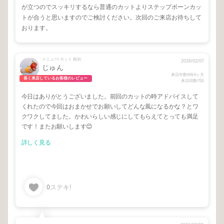
が立つのでスッキリするなら普通のカットよりステップボーンカッ
トが合うと思いますのでご検討ください。次回のご来店お待ちして
おります。
メニュー/ カット 税別
2026/02/07
じゅん
来店年数/6年0ヶ月
長く来店しているお客様のレビュー
来店回数/7回
今日はありがとうございました。前回のカットの時アドバイスして
くれたので今回はおまかせでお願いしてどんな風になるかな？とワ
クワクしてました。かわいらしい感じにしてもらえてとっても満足
です！またお願いします😊
詳しく見る
0
ステキ!