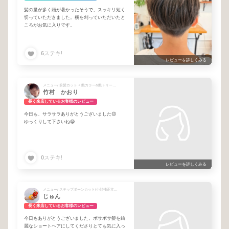
髪の量が多く頭が暑かったそうで、スッキリ短く
切っていただきました。横を刈っていただいたと
ころがお気に入りです。
6
ステキ!
レビューを詳しくみる
メニュー/ 前髪カット + 艶カラー&艶トリートメント + ブロー
竹村 かおり
長く来店しているお客様のレビュー
今日も、サラサラありがとうございました😊
ゆっくりして下さいね😁
0
ステキ!
レビューを詳しくみる
メニュー/ ステップボーンカット(小顔補正立体カット)
じゅん
長く来店しているお客様のレビュー
今日もありがとうございました。ボサボサ髪を綺
麗なショートヘアにしてくださりとても気に入っ