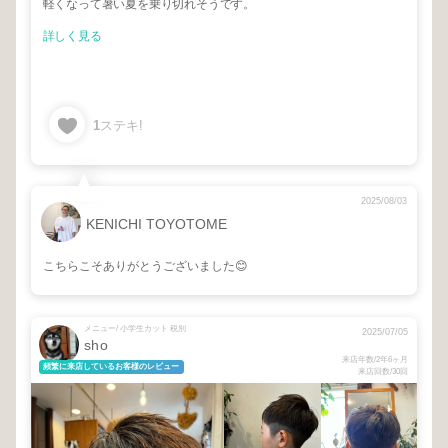
軽くなって暑い夏を乗り切れそうです。
詳しく見る
1
ステキ!
2025/08/03
KENICHI TOYOTOME
こちらこそありがとうございました😊
メニュー/ 小学生カット 税別
2025/07/05
sho
来店年数/2年6ヶ月
頻繁に来店しているお客様のレビュー
来店回数/30回