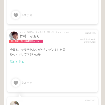
6
ステキ!
メニュー/ 前髪カット + 艶カラー&艶トリートメント + ブロー
2026/07/15
竹村 かおり
来店年数/4年1ヶ月
長く来店しているお客様のレビュー
来店回数/84回
今日も、サラサラありがとうございました😊
ゆっくりして下さいね😁
詳しく見る
0
ステキ!
2026/07/15