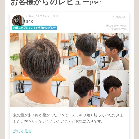
お客様からのレビュー
(33件)
メニュー/ 小学生カット 税別
2026/07/31
sho
来店年数/2年6ヶ月
頻繁に来店しているお客様のレビュー
来店回数/30回
髪の量が多く頭が暑かったそうで、スッキリ短く切っていただきま
した。横を刈っていただいたところがお気に入りです。
詳しく見る