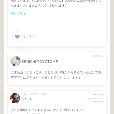
思っています。前回のカットのあとに何人かの方に髪型を褒めても
らえました。またよろしくお願いします。
詳しく見る
0
ステキ!
2025/09/27
KENICHI TOYOTOME
ご来店ありがとうございました♪周り方がから褒めていただけて美
容室冥利に尽きます！次回もお待ちしております！
メニュー/ 小学生カット 税別
2025/08/02
tokiha
来店年数/1年0ヶ月
来店回数/2回
今日も素敵にしていただきありがとうございました！