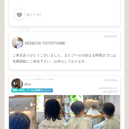
0
ステキ!
2025/04/04
KENICHI TOYOTOME
ご来店ありがとうございました。またプールの始まる時期までには
毛量調節にご来店下さい。お待ちしております。
メニュー/ 小学生カット 税別
2025/04/04
sho
来店年数/2年6ヶ月
頻繁に来店しているお客様のレビュー
来店回数/30回