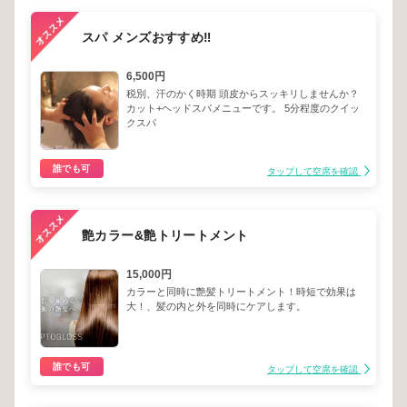
スパ メンズおすすめ‼️
6,500円
税別、汗のかく時期 頭皮からスッキリしませんか？
カット+ヘッドスパメニューです。 5分程度のクイッ
クスパ
誰でも可
タップして空席を確認
艶カラー&艶トリートメント
15,000円
カラーと同時に艶髪トリートメント！時短で効果は
大！、髪の内と外を同時にケアします。
誰でも可
タップして空席を確認