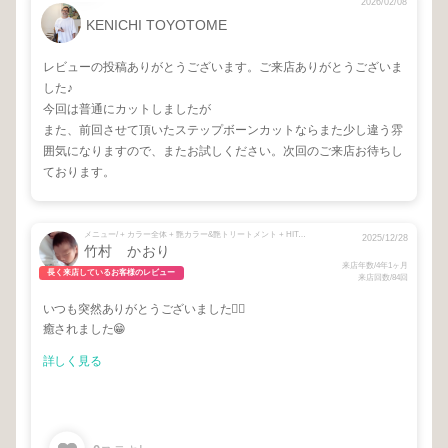
2026/02/08
KENICHI TOYOTOME
レビューの投稿ありがとうございます。ご来店ありがとうございま
した♪
今回は普通にカットしましたが
また、前回させて頂いたステップボーンカットならまた少し違う雰
囲気になりますので、またお試しください。次回のご来店お待ちし
ております。
メニュー/ + カラー全体 + 艶カラー&艶トリートメント + HITAトリートメント + ブロー + ☆カラーに入れる魔法のトリートメント
2025/12/28
竹村 かおり
来店年数/4年1ヶ月
長く来店しているお客様のレビュー
来店回数/84回
いつも突然ありがとうございました🙇‍♀️
癒されました😁
詳しく見る