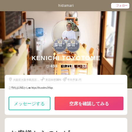
hidamari
フォロー
3
3
鴫野・住道・四
鴫野・住道・四
条畷・緑橋・石
条畷・緑橋・石
2026
2
2025
12
切・布施・花園
切・布施・花園
年
月
年
月
KENICHI TOYOTOME
498
211
33
大阪府大阪市鶴見区横
美容師歴
30
年
平均予算-円
堤4-18-19
ご予約はLINEから➡️ https://lin.ee/rmJrNqx
メッセージする
空席を確認してみる