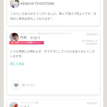
KENICHI TOYOTOME
こちらこそありがとうございました。喜んで頂けて何よりです。次
回のご来店お待ちしております！
メニュー/ ブロー + ☆根元2cmまでのリタッチカラー + ☆カラーに入れる魔法のトリートメント
2026/05/23
竹村 かおり
来店年数/4年1ヶ月
長く来店しているお客様のレビュー
来店回数/84回
いつも突然にも関わらず、サラサラにしていただきありがとうござ
います😊
詳しく見る
0
ステキ!
メニュー/ カット 税別
2026/04/11
じゅん