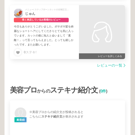
メニュー/ ステップボーンカット(小顔補正立体カット)
じゅん
長く来店しているお客様のレビュー
今日もありがとうございました。ボサボサ髪を綺
麗なショートヘアにしてくださりとても気に入っ
ています。カットの後に知人と会いまして「素
敵！」って言ってもらえました。とっても嬉しか
ったです。またお願いします。
0
ステキ!
レビューを詳しくみる
レビューの一覧
美容プロ
ステキナ紹介文
からの
(
0件
)
※美容プロからの紹介文が投稿されると
こちらに
ステキナ紹介文
が表示されます