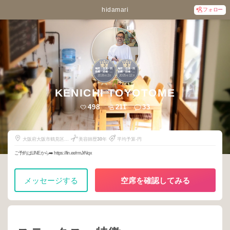
hidamari
フォロー
3
3
鴫野・住道・四
鴫野・住道・四
条畷・緑橋・石
条畷・緑橋・石
2026
2
2025
12
切・布施・花園
切・布施・花園
年
月
年
月
KENICHI TOYOTOME
498
211
33
大阪府大阪市鶴見区横
美容師歴
30
年
平均予算-円
堤4-18-19
ご予約はLINEから➡️ https://lin.ee/rmJrNqx
メッセージする
空席を確認してみる