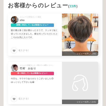
お客様からのレビュー
(
33件
)
メニュー/ 小学生カット 税別
sho
頻繁に来店しているお客様のレビュー
髪の量が多く頭が暑かったそうで、スッキリ短く
切っていただきました。横を刈っていただいたと
ころがお気に入りです。
6
ステキ!
レビューを詳しくみる
メニュー/ 前髪カット + 艶カラー&艶トリートメント + ブロー
竹村 かおり
長く来店しているお客様のレビュー
今日も、サラサラありがとうございました😊
ゆっくりして下さいね😁
0
ステキ!
レビューを詳しくみる