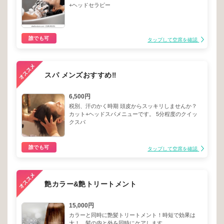
+ヘッドセラピー
誰でも可
タップして空席を確認
スパ メンズおすすめ‼️
6,500円
税別、汗のかく時期 頭皮からスッキリしませんか？
カット+ヘッドスパメニューです。 5分程度のクイッ
クスパ
誰でも可
タップして空席を確認
艶カラー&艶トリートメント
15,000円
カラーと同時に艶髪トリートメント！時短で効果は
大！、髪の内と外を同時にケアします。