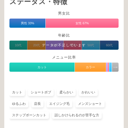
ステータス・特徴
男女比
男性 33%
女性 67%
年齢比
データが不足しています
10代
20代
30代
40代
50代
60代
メニュー比率
カット
カラー
その他
カット
ショートボブ
柔らかい
かわいい
ゆるふわ
店長
エイジング毛
メンズショート
ステップボーンカット
話しかけられるのが苦手な方