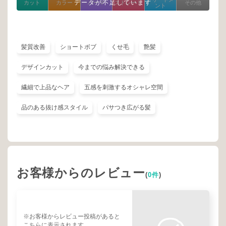
データが不足しています
カット
カラー
パーマ
ストレート
その他
ント
髪質改善
ショートボブ
くせ毛
艶髪
デザインカット
今までの悩み解決できる
繊細で上品なヘア
五感を刺激するオシャレ空間
品のある抜け感スタイル
パサつき広がる髪
お客様からのレビュー
(
0件
)
※お客様からレビュー投稿があると
こちらに表示されます