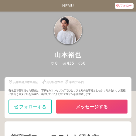
NEMU
フォロー
山本裕也
0
435
0
兵庫県神戸市中央区下
美容師歴
20
年
平均予算-円
山手通4-12-6
有名店で長年培った経験と、丁寧なカウンセリングでひとりひとりのお客様としっかり向き合い、お客様
に似合うスタイルを見極め、満足していただけるデザインを提供致します
フォローする
メッセージする