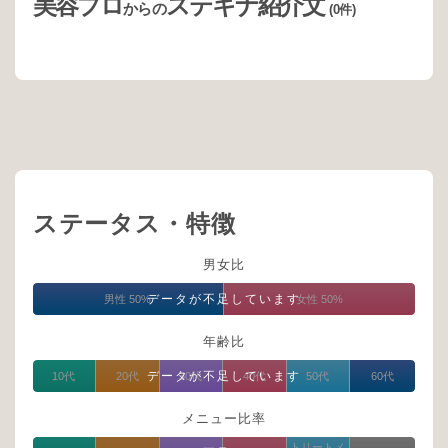
美容プロ
ステキナ紹介文
からの
(0件)
ステータス・特徴
男女比
データが不足しています
男性 50%
女性 50%
年齢比
データが不足しています
10代
20代
30代
40代
50代
60代
メニュー比率
トリートメ