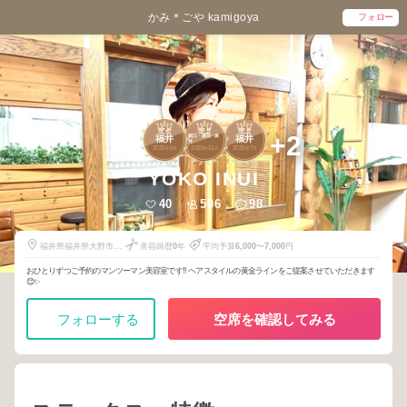
かみ＊ごや kamigoya
フォロー
2
3
3
+2
鯖江・越前・坂
福井
福井
井
2025
5
2025
11
2025
7
年
月
年
月
年
月
YOKO INUI
40
506
98
福井県福井県大野市篠
美容師歴
0
年
平均予算
6,000
〜
7,000
円
座65-2
おひとりずつご予約のマンツーマン美容室です‼︎ ヘアスタイルの黄金ラインをご提案させていただきます
😊✨
フォローする
空席を確認してみる