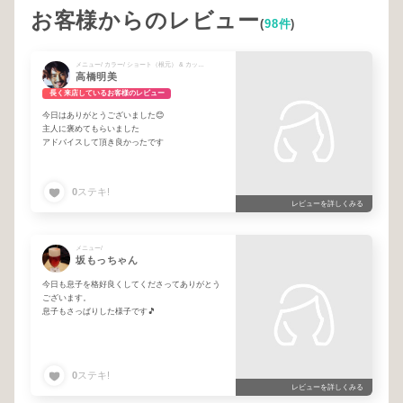
お客様からのレビュー
(
98件
)
メニュー/ カラー/ ショート（根元） & カット + ハイライト3本〜5本ダブル☆ + ハイライト1〜2本ダブル☆
高橋明美
長く来店しているお客様のレビュー
今日はありがとうございました😊
主人に褒めてもらいました
アドバイスして頂き良かったです
0
ステキ!
レビューを詳しくみる
メニュー/
坂もっちゃん
今日も息子を格好良くしてくださってありがとう
ございます。
息子もさっぱりした様子です🎵
0
ステキ!
レビューを詳しくみる