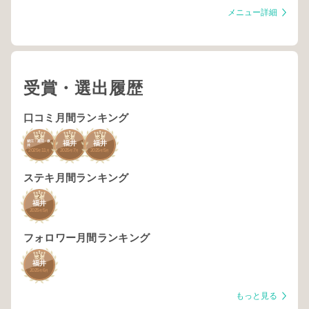
メニュー詳細
受賞・選出履歴
口コミ月間ランキング
3
3
3
鯖江・越前・坂
福井
福井
井
2025
11
2025
7
2025
5
年
月
年
月
年
月
ステキ月間ランキング
2
福井
2025
5
年
月
フォロワー月間ランキング
3
福井
2025
6
年
月
もっと見る