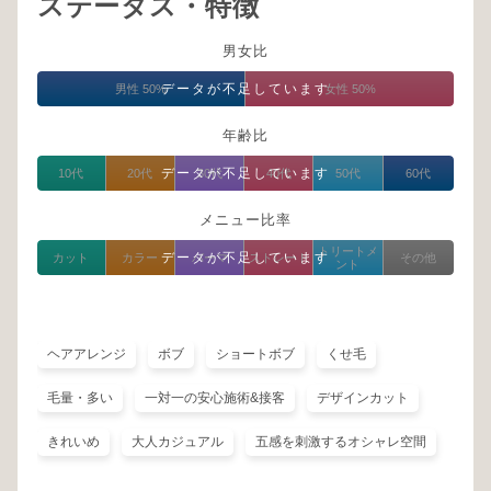
ステータス・特徴
男女比
データが不足しています
男性 50%
女性 50%
年齢比
データが不足しています
10代
20代
30代
40代
50代
60代
メニュー比率
トリートメ
データが不足しています
カット
カラー
パーマ
ストレート
その他
ント
ヘアアレンジ
ボブ
ショートボブ
くせ毛
毛量・多い
一対一の安心施術&接客
デザインカット
きれいめ
大人カジュアル
五感を刺激するオシャレ空間