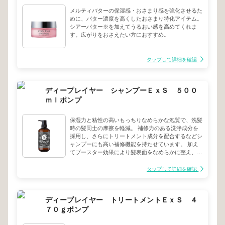
メルティバターの保湿感・おさまり感を強化させるた
めに、バター濃度を高くしたおさまり特化アイテム。
シアーバター※を加えてうるおい感を高めてくれま
す。広がりをおさえたい方におすすめ。
タップして詳細を確認
ディープレイヤー シャンプーＥｘＳ ５００
ｍｌポンプ
保湿力と粘性の高いもっちりなめらかな泡質で、洗髪
時の髪同士の摩擦を軽減。 補修力のある洗浄成分を
採用し、さらにトリートメント成分を配合するなどシ
ャンプーにも高い補修機能を持たせています。 加え
てブースター効果により髪表面をなめらかに整え、ト
リートメント成分を毛髪内部に高浸透させます。 圧
倒的な補修力で、ダメージ毛やブリーチ毛で絡まり、
タップして詳細を確認
きしむ髪も、根元はふんわり、毛先はなめらかで手触
りの良い、スルスルの髪へと導きます。
ディープレイヤー トリートメントＥｘＳ ４
７０ｇポンプ