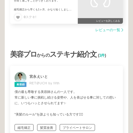
分良く過ごすことができております。
縮毛矯正から早くも1ヶ月、かなり短くしました
ので、伸びとともにヘアスタイルも変化していく
0
ステキ!
と思いますが、それも楽しみでさえあります。
レビューを詳しくみる
このように髪に対する意識の変化も長年、寺村さ
レビューの一覧
んに施術していただく過程で、その時のベストを
作っていただけるからだと思います。
本日もどうもありがとうございました。
美容プロ
ステキナ紹介文
からの
(
1件
)
宮永えいと
RETØUCH by fifth
僕の最も尊敬する美容師さんの一人です。
常に新しい事に挑戦し続ける姿勢や、人を喜ばせる事に対しての想い
に、いつもハッとさせられてます✨
"美髪のルール"を誰よりも知っている方です💇‍♀️
縮毛矯正
髪質改善
プライベートサロン