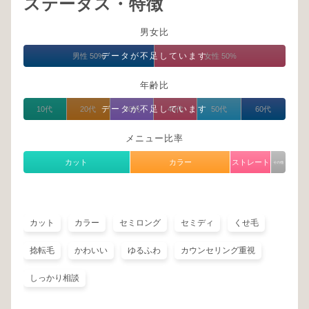
ステータス・特徴
男女比
データが不足しています
男性 50%
女性 50%
年齢比
データが不足しています
10代
20代
30代
40代
50代
60代
メニュー比率
カット
カラー
ストレート
その他
カット
カラー
セミロング
セミディ
くせ毛
捻転毛
かわいい
ゆるふわ
カウンセリング重視
しっかり相談