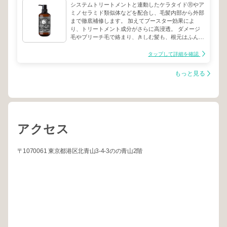
システムトリートメントと連動したケラタイドⓇやア
ミノセラミド類似体などを配合し、毛髪内部から外部
まで徹底補修します。 加えてブースター効果によ
り、トリートメント成分がさらに高浸透。 ダメージ
毛やブリーチ毛で絡まり、きしむ髪も、根元はふんわ
り、毛先はなめらかで手触りの良い、スルスルの髪へ
と導きます。
タップして詳細を確認
もっと見る
アクセス
〒1070061 東京都港区北青山3-4-3のの青山2階