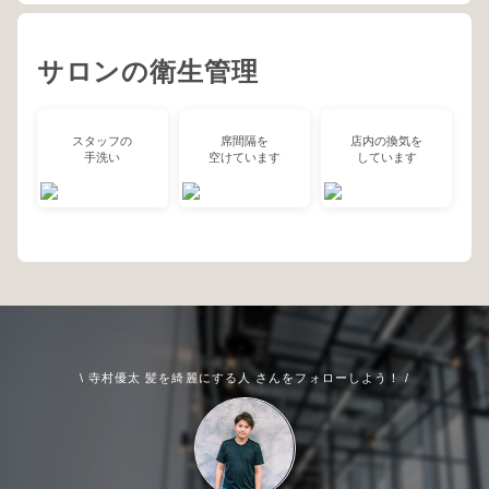
サロンの衛生管理
スタッフの
席間隔を
店内の換気を
手洗い
空けています
しています
\ 寺村優太 髪を綺麗にする人 さんをフォローしよう！ /