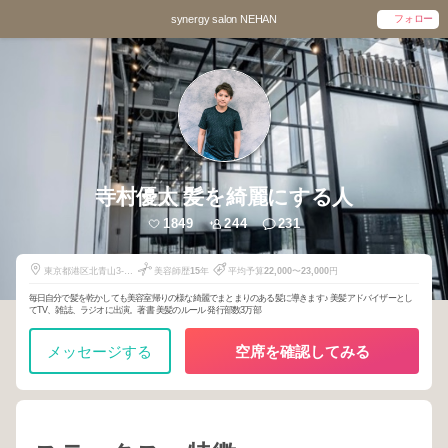
synergy salon NEHAN
フォロー
寺村優太 髪を綺麗にする人
1849
244
231
東京都港区北青山3-4-
美容師歴
15
年
平均予算
22,000
〜
23,000
円
3のの青山2階
毎日自分で髪を乾かしても美容室帰りの様な綺麗でまとまりのある髪に導きます♪ 美髪アドバイザーとし
てTV、雑誌、ラジオに出演。著書 美髪のルール 発行部数3万部
メッセージする
空席を確認してみる