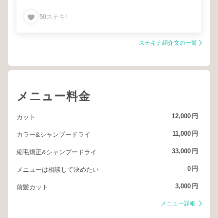
マンツーマン
完全予約のマンツーマン
50
ステキ!
一対一の安心施術&接客
ステキナ紹介文の一覧
メニュー料金
12,000
円
カット
11,000
円
カラー&シャンプードライ
33,000
円
縮毛矯正&シャンプードライ
0
円
メニューは相談して決めたい
3,000
円
前髪カット
メニュー詳細