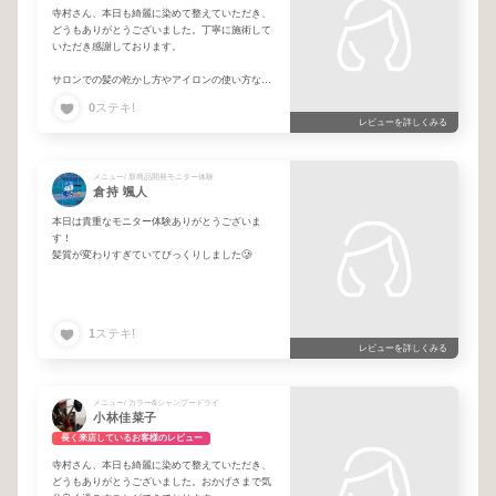
寺村さん、本日も綺麗に染めて整えていただき、
どうもありがとうございました。丁寧に施術して
いただき感謝しております。
サロンでの髪の乾かし方やアイロンの使い方など
を参考にして、次回サロンまで綺麗を保つよう心
0
ステキ!
がけることができております。
レビューを詳しくみる
湿気の多い時期、縮毛矯正の際にに思い切って短
くしていただきました。日々新しい自分を発見で
メニュー/ 新商品開発モニター体験
きるような気持ちで過ごしています。
倉持 颯人
本日も本当にありがとうございました。
本日は貴重なモニター体験ありがとうございま
す！
髪質が変わりすぎていてびっくりしました‪🥲‎
1
ステキ!
レビューを詳しくみる
メニュー/ カラー&シャンプードライ
小林佳菜子
長く来店しているお客様のレビュー
寺村さん、本日も綺麗に染めて整えていただき、
どうもありがとうございました。おかげさまで気