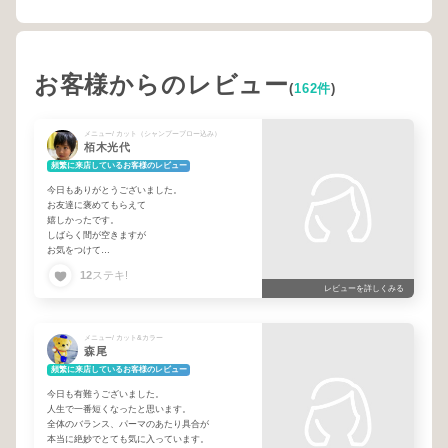
お客様からのレビュー
(
162件
)
メニュー/ カット（シャンプーブロー込み）
栢木光代
頻繁に来店しているお客様のレビュー
今日もありがとうございました。
お友達に褒めてもらえて
嬉しかったです。
しばらく間が空きますが
お気をつけて
楽しんできてください。
12
ステキ!
レビューを詳しくみる
メニュー/ カット&カラー
森尾
頻繁に来店しているお客様のレビュー
今日も有難うございました。
人生で一番短くなったと思います。
全体のバランス、パーマのあたり具合が
本当に絶妙でとても気に入っています。