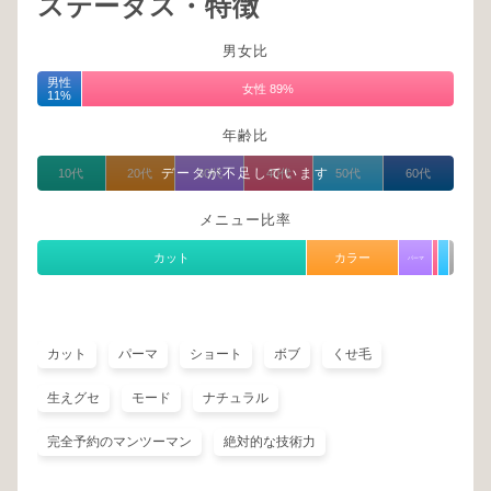
ステータス・特徴
男女比
男性
女性 89%
11%
年齢比
データが不足しています
10代
20代
30代
40代
50代
60代
メニュー比率
カット
カラー
パーマ
カット
パーマ
ショート
ボブ
くせ毛
生えグセ
モード
ナチュラル
完全予約のマンツーマン
絶対的な技術力