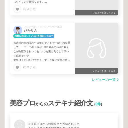
スタイリング頑張ります。
11月にまたお願いします！
10
ステキ!
お土産話楽しみにしています。
レビューを詳しくみる
とにかく体調には気をつけて楽しんでね！
お忙しい折、返信は不要です。。
メニュー/ カット（シャンプーブロー込み）
ぴかりん
頻繁に来店しているお客様のレビュー
来店時の髪の流れ〜日頃のケアまで一瞬でお見通
しで、一つ一つの工程が丁寧&最高のskillに素人
ながら圧倒されつつも､いつも更に良くして頂い
て感謝です💛
髪型はその日だけでなく、ずっと良い状態が持続
して日々のQOLも確実に上がっています⤴️
20
ステキ!
また会話やInstagramの投稿、行動力等からも沢
レビューを詳しくみる
山の刺激をいただき、リスペクトしております✨
留学も思い切り楽しんできてください〜🌟
レビューの一覧
美容プロ
ステキナ紹介文
からの
(
0件
)
※美容プロからの紹介文が投稿されると