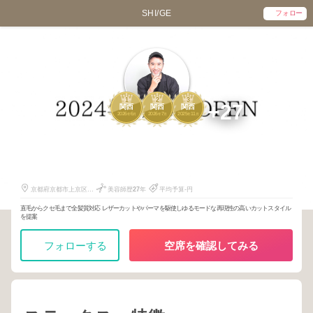
SHI/GE
フォロー
1
2
3
+27
関西
関西
関西
2026
6
2026
7
2025
11
年
月
年
月
年
月
薫森正義
1201
7220
162
京都府京都市上京区堀
美容師歴
27
年
平均予算-円
松町419
直毛からクセ毛まで全髪質対応 レザーカットやパーマを駆使しゆるモードな再現性の高いカットスタイル
を提案
フォローする
空席を確認してみる