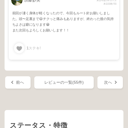
須藤妙美
来店年数/1年11ヶ月
来店回数/7回
前回が凄く身体が軽くなったので、今回もルート針お願いしまし
た。頭〜足裏まで😃チクっと痛みもありますが、終わった後の気持
ちよさは癖になります😁
また次回もよろしくお願いします！！
1
ステキ!
前へ
レビューの一覧(55件)
次へ
ステータス・特徴