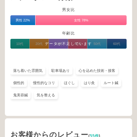
男女比
男性 22%
女性 78%
年齢比
データが不足しています
10代
20代
30代
40代
50代
60代
落ち着いた雰囲気
駐車場あり
心を込めた技術・接客
個性的
慢性的なコリ
ほぐし
はり灸
ルート鍼
鬼美容鍼
気を整える
お客様からのレビュー
(
55件
)