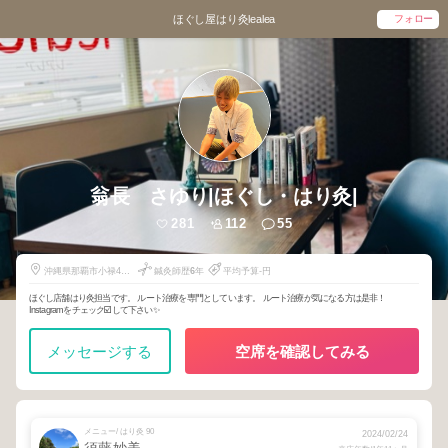
フォロー
ほぐし屋はり灸lealea
翁長 さゆり|ほぐし・はり灸|
281
112
55
沖縄県那覇市小禄421-
鍼灸師歴
6
年
平均予算-円
15
ほぐし店舗はり灸担当です。 ルート治療を専門としています。 ルート治療が気になる方は是非！
Instagramをチェック☑️して下さい✨
メッセージする
空席を確認してみる
メニュー/ はり灸 90
2024/02/24