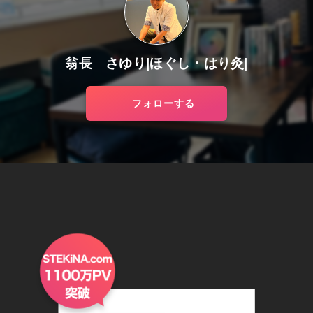
翁長 さゆり|ほぐし・はり灸|
フォローする