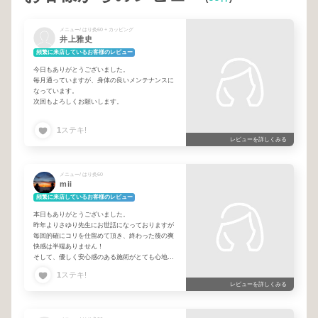
メニュー/ はり灸60 + カッピング
井上雅史
頻繁に来店しているお客様のレビュー
今日もありがとうございました。
毎月通っていますが、身体の良いメンテナンスに
なっています。
次回もよろしくお願いします。
1
ステキ!
レビューを詳しくみる
メニュー/ はり灸60
mii
頻繁に来店しているお客様のレビュー
本日もありがとうございました。
昨年よりさゆり先生にお世話になっておりますが
毎回的確にコリを仕留めて頂き、終わった後の爽
快感は半端ありません！
そして、優しく安心感のある施術がとても心地よ
いです。先生の気さくで面白い会話もまた最高で
1
ステキ!
す！
レビューを詳しくみる
また次回も宜しくお願いします☺️