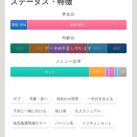
ステータス・特徴
男女比
男性 15%
女性 85%
年齢比
データが不足しています
10代
20代
30代
40代
50代
60代
メニュー比率
スト
カット
カラー
レー
その他
ト
ボブ
毛量・多い
似合わせ得意
一生付き合える
子供と一緒に行ける
抜け感
大人カジュアル
地毛風透明感カラー
バージン毛
イメチェンカット