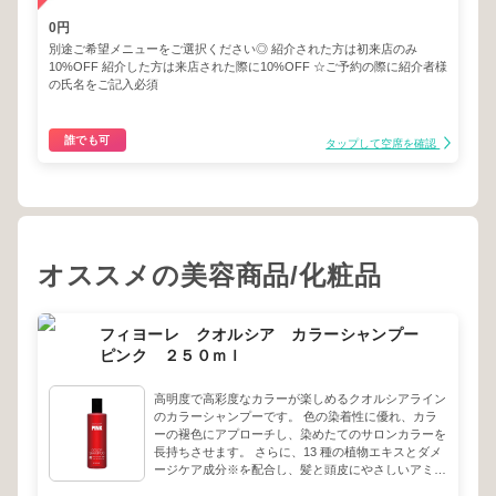
0円
別途ご希望メニューをご選択ください◎ 紹介された方は初来店のみ
10%OFF 紹介した方は来店された際に10%OFF ☆ご予約の際に紹介者様
の氏名をご記入必須
誰でも可
タップして空席を確認
オススメの美容商品/化粧品
フィヨーレ クオルシア カラーシャンプー
ピンク ２５０ｍｌ
高明度で高彩度なカラーが楽しめるクオルシアライン
のカラーシャンプーです。 色の染着性に優れ、カラ
ーの褪色にアプローチし、染めたてのサロンカラーを
長持ちさせます。 さらに、13 種の植物エキスとダメ
ージケア成分※を配合し、髪と頭皮にやさしいアミノ
酸系洗浄処方で、カラーの繰り返しでダメージを受け