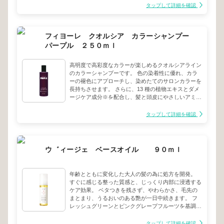
た髪をサポートします。※加水分解ケラチン（羊毛）
タップして詳細を確認
赤やピンクなどの暖色系カラーの褐色を抑え、鮮やか
な髪色を長持ちさせます。
フィヨーレ クオルシア カラーシャンプー
パープル ２５０ｍｌ
高明度で高彩度なカラーが楽しめるクオルシアライン
のカラーシャンプーです。 色の染着性に優れ、カラ
ーの褪色にアプローチし、染めたてのサロンカラーを
長持ちさせます。 さらに、13 種の植物エキスとダメ
ージケア成分※を配合し、髪と頭皮にやさしいアミノ
酸系洗浄処方で、カラーの繰り返しでダメージを受け
た髪をサポートします。※加水分解ケラチン（羊毛）
タップして詳細を確認
ハイトーンカラーの気になる黄ばみを抑え、透明感の
ある髪色を長持ちさせます。
ウ゛ィージェ ベースオイル ９０ｍｌ
年齢とともに変化した大人の髪の為に処方を開発。
すぐに感じる整った質感と、じっくり内部に浸透する
ケア効果。 ベタつきを残さず、やわらかさ、毛先の
まとまり、うるおいのある艶が一日中続きます。 フ
レッシュグリーンとピンクグレープフルーツを基調と
した華やかなみずみずしい香り。
タップして詳細を確認