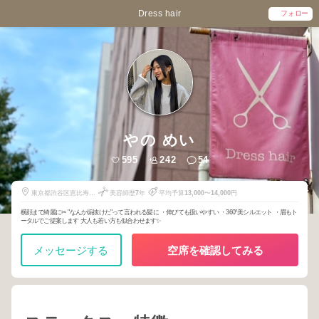
Dress hair
フォロー
やの めい
595
242
54
東京都渋谷区恵比寿南
美容師歴
7
年
平均予算
13,000
〜
14,000
円
3-2-16
横顔まで綺麗に✂︎ "なんか垢抜けた"って言われる髪に ・伸びても扱いやすい ・360°美シルエット ・眉もト
ータルでご提案します 大人も若い方も似合わせます✨
メッセージする
空席を確認してみる