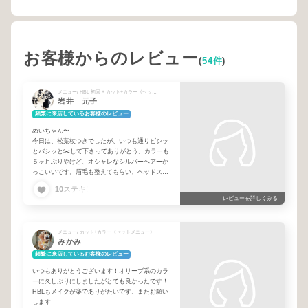
お客様からのレビュー
(
54件
)
メニュー/ HBL 初回 + カット+カラー《セットメニュー》
岩井 元子
頻繁に来店しているお客様のレビュー
めいちゃん〜
今日は、松葉杖つきでしたが、いつも通りビシッ
とバシッと✂️して下さってありがとう。カラーも
５ヶ月ぶりやけど、オシャレなシルバーヘアーか
っこいいです。眉毛も整えてもらい、ヘッドスパ
まで急遽お願いして、めちゃくちゃリフレッシュ
10
ステキ!
して帰って来ました。またお願いします🎵
レビューを詳しくみる
メニュー/ カット+カラー《セットメニュー》
みかみ
頻繁に来店しているお客様のレビュー
いつもありがとうございます！オリーブ系のカラ
ーに久しぶりにしましたがとても良かったです！
HBLもメイクが楽でありがたいです。またお願い
します