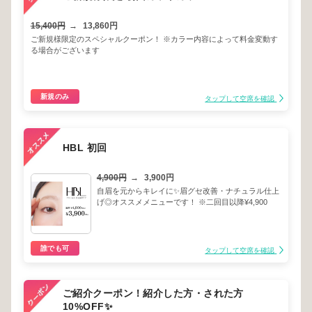
15,400円
→
13,860円
ご新規様限定のスペシャルクーポン！ ※カラー内容によって料金変動す
る場合がございます
新規のみ
タップして空席を確認
HBL 初回
4,900円
→
3,900円
自眉を元からキレイに✨眉グセ改善・ナチュラル仕上
げ◎オススメメニューです！ ※二回目以降¥4,900
誰でも可
タップして空席を確認
ご紹介クーポン！紹介した方・された方
10%OFF✨