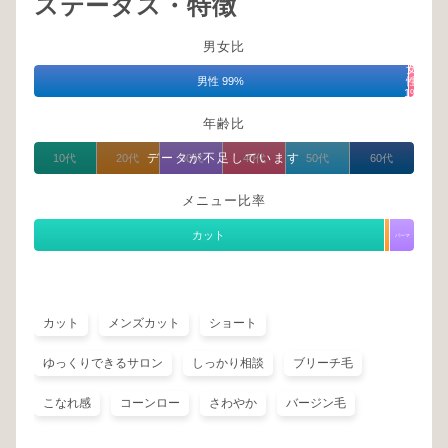
ステータス・特徴
男女比
女
男性 99%
性
1%
年齢比
データが不足しています
10代
20代
30代
40代
50代
60代
メニュー比率
カット
パーマ
カット
メンズカット
ショート
ゆっくりできるサロン
しっかり相談
ブリーチ毛
こなれ感
コーンロー
さわやか
バージン毛