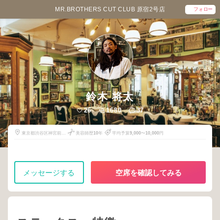
MR.BROTHERS CUT CLUB 原宿2号店
フォロー
鈴木 将太
26
1680
37
東京都渋谷区神宮前6-
美容師歴
10
年
平均予算
9,000
〜
10,000
円
14-12
メッセージする
空席を確認してみる