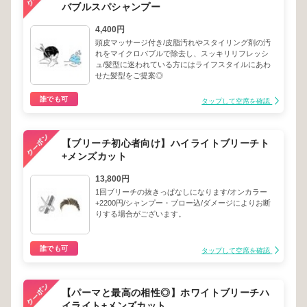
バブルスパシャンプー
4,400円
頭皮マッサージ付き/皮脂汚れやスタイリング剤の汚
れをマイクロバブルで除去し、スッキリリフレッシ
ュ/髪型に迷われている方にはライフスタイルにあわ
せた髪型をご提案◎
誰でも可
タップして空席を確認
【ブリーチ初心者向け】ハイライトブリーチト
+メンズカット
13,800円
1回ブリーチの抜きっぱなしになります/オンカラー
+2200円/シャンプー・ブロー込/ダメージによりお断
りする場合がございます。
誰でも可
タップして空席を確認
【パーマと最高の相性◎】ホワイトブリーチハ
イライト+メンズカット