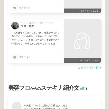
0
ステキ!
レビューを詳しくみる
メニュー/ 【魔法のバフル使用】メンズカット＋マイクロバブルスパシャンプー
長尾 悠祐
写真を見せてお願いしましたが、仕上がりも良く
満足です。いつも担当してもらっているので話し
やすく、安心してお任せできます。予約制で待ち
時間もなく、今回もありがとうございました
0
ステキ!
レビューを詳しくみる
レビューの一覧
美容プロ
ステキナ紹介文
からの
(
0件
)
※美容プロからの紹介文が投稿されると