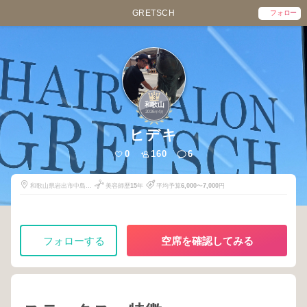
GRETSCH
フォロー
3
和歌山
2026
4
年
月
ヒデキ
0
160
6
和歌山県岩出市中島
美容師歴
15
年
平均予算
6,000
〜
7,000
円
813-1
フォローする
空席を確認してみる