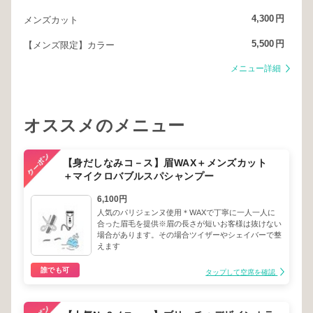
4,300
円
メンズカット
5,500
円
【メンズ限定】カラー
メニュー詳細
オススメのメニュー
【身だしなみコ－ス】眉WAX＋メンズカット
＋マイクロバブルスパシャンプー
6,100円
人気のパリジェンヌ使用＊WAXで丁寧に一人一人に
合った眉毛を提供※眉の長さが短いお客様は抜けない
場合があります。その場合ツイザーやシェイバーで整
えます
誰でも可
タップして空席を確認