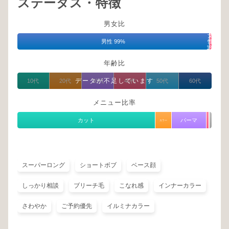
ステータス・特徴
男女比
女
男性 99%
性
1%
年齢比
データが不足しています
10代
20代
30代
40代
50代
60代
メニュー比率
カット
パーマ
カラー
スーパーロング
ショートボブ
ベース顔
しっかり相談
ブリーチ毛
こなれ感
インナーカラー
さわやか
ご予約優先
イルミナカラー