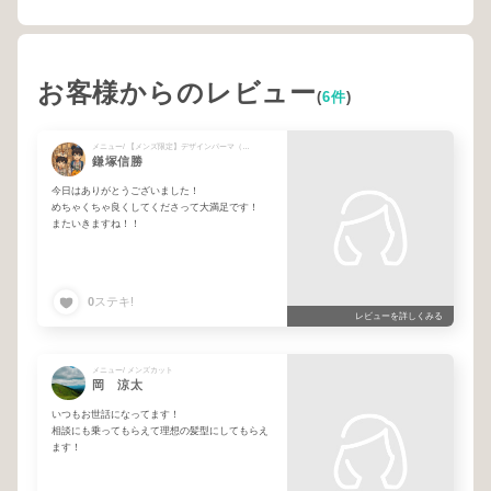
お客様からのレビュー
(
6件
)
メニュー/ 【メンズ限定】デザインパーマ（カットなし） + 【人気No1】デザインパーマ+メンズカット + 【垢抜け◎】Wブリーチ+デザインカラー+メンズカット+3ステップCMCTR
鎌塚信勝
今日はありがとうございました！
めちゃくちゃ良くしてくださって大満足です！
またいきますね！！
0
ステキ!
レビューを詳しくみる
メニュー/ メンズカット
岡 涼太
いつもお世話になってます！
相談にも乗ってもらえて理想の髪型にしてもらえ
ます！