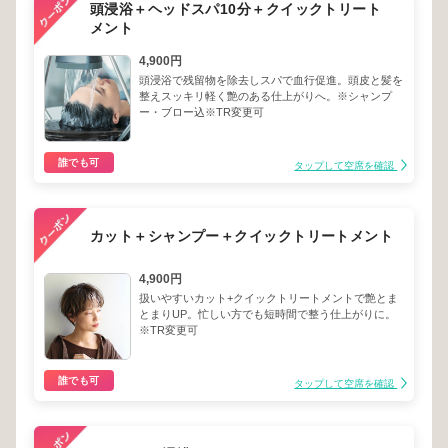
頭浸浴＋ヘッドスパ10分＋クイックトリート
メント
4,900円
頭浸浴で残留物を除去しスパで血行促進。頭皮と髪を
整えスッキリ軽く艶のある仕上がりへ。※シャンプ
ー・ブロー込※TR変更可
誰でも可
タップして空席を確認
カット＋シャンプー＋クイックトリートメント
4,900円
扱いやすいカット+クイックトリートメントで艶とま
とまりUP。忙しい方でも短時間で整う仕上がりに。
※TR変更可
誰でも可
タップして空席を確認