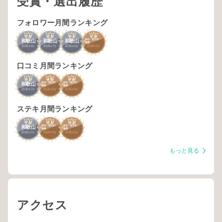
受賞・選出履歴
フォロワー月間ランキング
2
3
3
2
岩出・紀の川・
和歌山
和歌山
和歌山
海南
2026
4
2026
7
2026
6
2026
5
年
月
年
月
年
月
年
月
口コミ月間ランキング
3
1
2
岩出・紀の川・
岩出・紀の川・
和歌山
海南
海南
2026
7
2026
5
2026
6
年
月
年
月
年
月
ステキ月間ランキング
2
3
3
岩出・紀の川・
岩出・紀の川・
和歌山
海南
海南
2026
7
2026
6
2026
5
年
月
年
月
年
月
もっと見る
アクセス