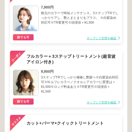
7,900円
根元のカラーで時短メンテナンス。3ステップTRでし
っかりケアし、艶とまとまりをプラス。 ※白髪染め
対応可※TR変更可※頭浸浴＋¥1,500
誰でも可
タップして空席を確認
フルカラー＋3ステップトリートメント(超音波
アイロン付き)
9,900円
3ステップTRでしっかり補修し艶髪へ※白髪染め対応
可※N.ルフレカラー／クオルシアカラーに変更は＋
¥1,500※ロング料金あり※TR変更可※頭浸浴＋
¥1,500
誰でも可
タップして空席を確認
カット+パーマ+クイックトリートメント