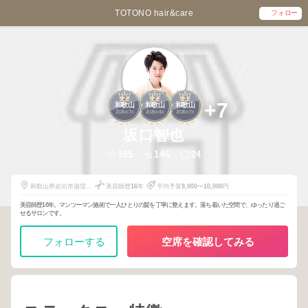
TOTONO hair&care
フォロー
2
2
3
+7
和歌山
和歌山
和歌山
2026
7
2026
4
2026
7
年
月
年
月
年
月
坂口智也
195
146
24
和歌山県岩出市湯窪
美容師歴
16
年
平均予算
9,000
〜
10,000
円
49-5
美容師歴16年。マンツーマン施術で一人ひとりの髪を丁寧に整えます。落ち着いた空間で、ゆったり過ご
せるサロンです。
フォローする
空席を確認してみる