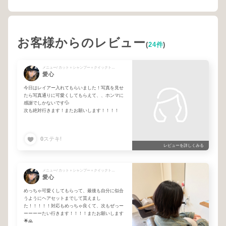
お客様からのレビュー
(
24件
)
メニュー/ カット＋シャンプー＋クイックトリートメント
愛心
今日はレイアー入れてもらいました！写真を見せ
たら写真通りに可愛くしてもらえて、、ホンマに
感謝でしかないです💦
次も絶対行きます！またお願いします！！！！
0
ステキ!
レビューを詳しくみる
メニュー/ カット＋シャンプー＋クイックトリートメント
愛心
めっちゃ可愛くしてもらって、最後も自分に似合
うようにヘアセットまでして貰えまし
た！！！！！対応もめっちゃ良くて、次もぜっー
ーーーーたい行きます！！！！またお願いします
🌟🙏