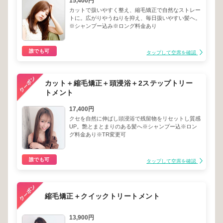
15,400円
カットで扱いやすく整え、縮毛矯正で自然なストレー
トに。広がりやうねりを抑え、毎日扱いやすい髪へ。
※シャンプー込み※ロング料金あり
誰でも可
タップして空席を確認
カット＋縮毛矯正＋頭浸浴＋2ステップトリー
トメント
17,400円
クセを自然に伸ばし頭浸浴で残留物をリセットし質感
UP。艶とまとまりのある髪へ※シャンプー込※ロン
グ料金あり※TR変更可
誰でも可
タップして空席を確認
縮毛矯正＋クイックトリートメント
13,900円