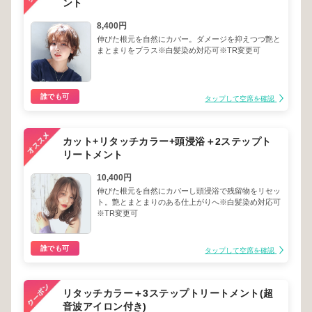
ント
8,400円
伸びた根元を自然にカバー。ダメージを抑えつつ艶と
まとまりをプラス※白髪染め対応可※TR変更可
誰でも可
タップして空席を確認
カット+リタッチカラー+頭浸浴＋2ステップト
リートメント
10,400円
伸びた根元を自然にカバーし頭浸浴で残留物をリセッ
ト。艶とまとまりのある仕上がりへ※白髪染め対応可
※TR変更可
誰でも可
タップして空席を確認
リタッチカラー＋3ステップトリートメント(超
音波アイロン付き)