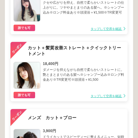
クセや広がりを抑え、自然で柔らかいストレートの仕
上がりに。ツヤやまとまりのある髪へ。※シャンプー
込み※ロング料金あり※頭浸浴＋¥1,500※TR変更可
誰でも可
タップして空席を確認
カット＋髪質改善ストレート＋クイックトリー
トメント
18,400円
ダメージを抑えながら自然で柔らかいストレートに。
艶とまとまりのある髪へ※シャンプー込み※ロング料
金あり※TR変更可※頭浸浴＋¥1,500
誰でも可
タップして空席を確認
メンズ カット＋ブロー
3,900円
ドライカットでスピーディーに整えるメニュー。短時