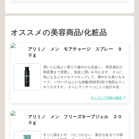
オススメの美容商品/化粧品
アリミノ メン モアチャージ スプレー ９
０ｇ
潤いと心地よい香りで健やかな頭皮へ。 美容成分が
角質層まで浸透し、頭皮に潤いを与えます。 さらに
気になるニオイをマスキングして、爽やかな香りをキ
ープ。 パチパチはじける炭酸(噴射剤)泡で地肌をスッ
キリさせます。 さらにマッサージにより血行を促進
します。 シトラス・ムスクの香り。
タップして詳細を確認
アリミノ メン フリーズキープジェル ２０
０ｇ
すぐに固まらず、べたつかない。 動きがあるツヤ感