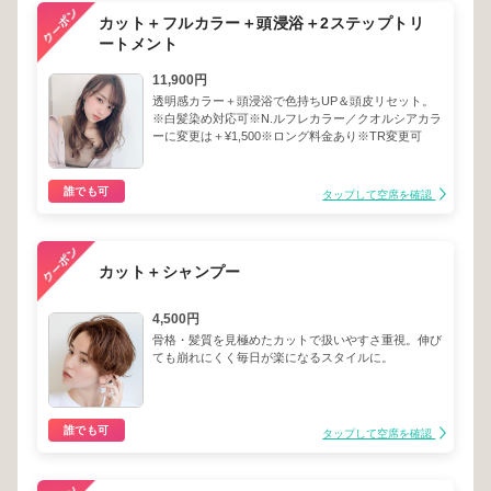
カット＋フルカラー＋頭浸浴＋2ステップトリ
ートメント
11,900円
透明感カラー＋頭浸浴で色持ちUP＆頭皮リセット。
※白髪染め対応可※N.ルフレカラー／クオルシアカラ
ーに変更は＋¥1,500※ロング料金あり※TR変更可
誰でも可
タップして空席を確認
カット＋シャンプー
4,500円
骨格・髪質を見極めたカットで扱いやすさ重視。伸び
ても崩れにくく毎日が楽になるスタイルに。
誰でも可
タップして空席を確認