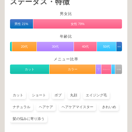
ステータス・特徴
男女比
男性 21%
女性 79%
年齢比
20代
30代
40代
50代
60代
メニュー比率
カット
カラー
パー
ストレート
その他
マ
カット
ショート
ボブ
丸顔
エイジング毛
ナチュラル
ヘアケア
ヘアケアマイスター
きれいめ
髪の悩みに寄り添う