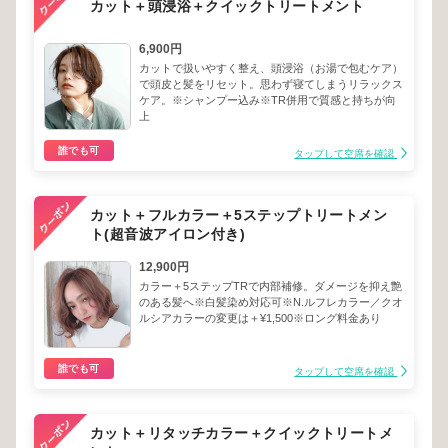
カット＋頭浸浴＋クイックトリートメント
6,900円
カットで扱いやすく整え、頭浸浴（お湯で包むケア）
で頭皮と髪をリセット。思わず寝てしまうリラックス
ケア。※シャンプー込み※TR併用で質感と持ちが向
上
誰でも可
タップして空席を確認
カット＋フルカラー＋5ステップトリートメン
ト(超音波アイロン付き)
12,900円
カラー＋5ステップTRで内部補修。ダメージを抑え艶
のある髪へ※白髪染め対応可※N.ルフレカラー／クオ
ルシアカラーの変更は＋¥1,500※ロング料金あり
誰でも可
タップして空席を確認
カット＋リタッチカラー＋クイックトリートメ