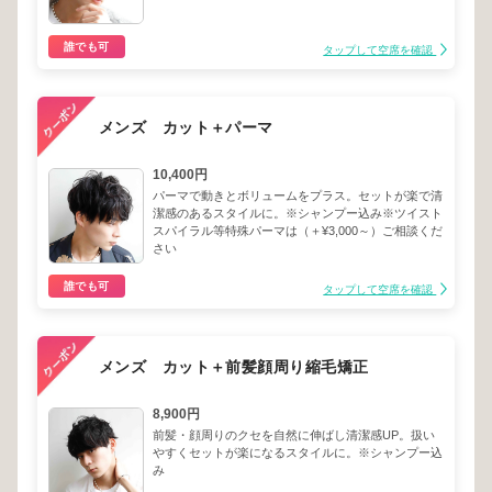
誰でも可
タップして空席を確認
メンズ カット＋パーマ
10,400円
パーマで動きとボリュームをプラス。セットが楽で清
潔感のあるスタイルに。※シャンプー込み※ツイスト
スパイラル等特殊パーマは（＋¥3,000～）ご相談くだ
さい
誰でも可
タップして空席を確認
メンズ カット＋前髪顔周り縮毛矯正
8,900円
前髪・顔周りのクセを自然に伸ばし清潔感UP。扱い
やすくセットが楽になるスタイルに。※シャンプー込
み