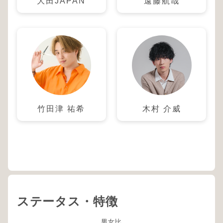
大田JAPAN
遠藤航哉
竹田津 祐希
木村 介威
ステータス・特徴
男女比