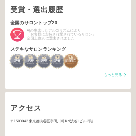
受賞・選出履歴
全国のサロントップ20
AIの生成したアルゴリズムにより
「お客様に支持され愛されているサロン」
全国上位20に選出されました
ステキなサロンランキング
3
3
3
3
1
センター街・神
渋谷
渋谷
渋谷
渋谷
南・公園通り・
2026
6
2026
5
2026
4
2026
3
2026
7
道玄坂・神泉
年
月
年
月
年
月
年
月
年
月
もっと見る
アクセス
〒1500042 東京都渋谷区宇田川町 KN渋谷1ビル 2階