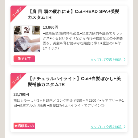
【肩 目 頭の疲れに★】Cut+HEAD SPA+美髪
カスタムTR
13,860円
■眼精疲労/頭痛持ち必見■頭皮の筋肉を緩めてリラッ
クス■うるおいを守りながら汚れや皮脂などの不調要
因を、美髪を育む健やかな頭皮に導く■魔法のTR付
(クイック)
誰でも可
タップして空席を確認
【ナチュラルハイライト】Cut+白髪ぼかし+美
髪補修カスタムTR
23,760円
前回カラーより3ヶ月以内／ロング料金￥550～￥2200／■ケアブリーチ1
回■残留アルカリ除去 ■白髪ぼかし/ハイライトでデザイン◎
来店顧客のみ
タップして空席を確認