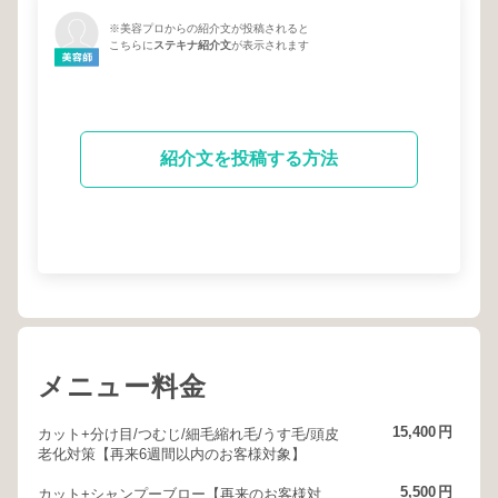
※美容プロからの紹介文が投稿されると
こちらに
ステキナ紹介文
が表示されます
紹介文を投稿する方法
メニュー料金
15,400
円
カット+分け目/つむじ/細毛縮れ毛/うす毛/頭皮
老化対策【再来6週間以内のお客様対象】
5,500
円
カット+シャンプーブロー【再来のお客様対