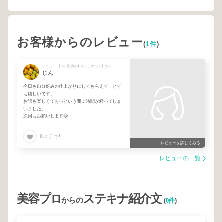
お客様からのレビュー
(
1件
)
メニュー/ 【3ヶ月以内★メンテナンス】カット＋艶カラー＋美髪カスタムTR
じん
今日も自分好みの仕上がりにしてもらえて、とて
も嬉しいです。
お話も楽しくてあっという間に時間が経ってしま
いました。
次回もお願いします😄
0
ステキ!
レビューを詳しくみる
レビューの一覧
美容プロ
ステキナ紹介文
からの
(
0件
)