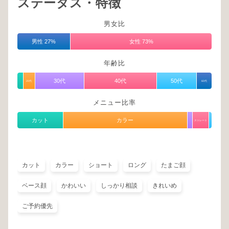
ステータス・特徴
男女比
男性 27%
女性 73%
年齢比
30代
40代
50代
20代
60代
メニュー比率
カット
カラー
ストレート
カット
カラー
ショート
ロング
たまご顔
ベース顔
かわいい
しっかり相談
きれいめ
ご予約優先