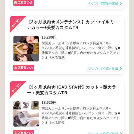
来店顧客のみ
タップして空席を確認
【3ヶ月以内★メンテナンス】カット+イルミ
ナカラー+美髪カスタムTR
16,280円
前回カラーより3ヶ月以内／ロング料金￥550～
￥2200／毛髪を補修補強しハリコシ・弾力・潤いを■
残留アルカリ除去■髪質に合わせたカスタムケアでま
とまりある質感
来店顧客のみ
タップして空席を確認
【3ヶ月以内★HEAD SPA付】カット＋艶カラ
ー＋美髪カスタムTR
18,920円
前回カラーより3ヶ月以内／ロング料金￥550～
￥2200／毛髪を補修補強しハリコシ・弾力・潤いを■
残留アルカリ除去■髪質に合わせたカスタムケアでま
とまりある艶髪
来店顧客のみ
タップして空席を確認