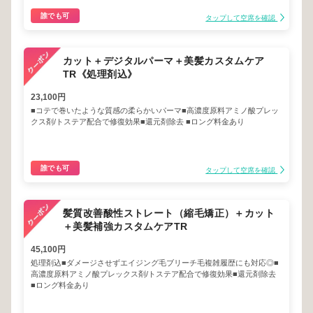
誰でも可
タップして空席を確認
カット＋デジタルパーマ＋美髪カスタムケア
TR《処理剤込》
23,100円
■コテで巻いたような質感の柔らかいパーマ■高濃度原料アミノ酸プレッ
クス剤/トステア配合で修復効果■還元剤除去 ■ロング料金あり
誰でも可
タップして空席を確認
髪質改善酸性ストレート（縮毛矯正）＋カット
＋美髪補強カスタムケアTR
45,100円
処理剤込■ダメージさせずエイジング毛ブリーチ毛複雑履歴にも対応◎■
高濃度原料アミノ酸プレックス剤/トステア配合で修復効果■還元剤除去
■ロング料金あり