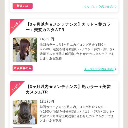
新規のみ
タップして空席を確認
【3ヶ月以内★メンテナンス】カット＋艶カラ
ー＋美髪カスタムTR
14,960円
前回カラーより3ヶ月以内／ロング料金￥550～
￥2200／毛髪を補修補強しハリコシ・弾力・潤いを■
残留アルカリ除去■髪質に合わせたカスタムケアでま
とまりある艶髪
来店顧客のみ
タップして空席を確認
【3ヶ月以内★メンテナンス】艶カラー＋美髪
カスタムTR
12,375円
前回カラーより3ヶ月以内／ロング料金￥550～
￥2200／毛髪を補修補強しハリコシ・弾力・潤いを■
残留アルカリ除去■髪質に合わせたカスタムケアでま
とまりある艶髪