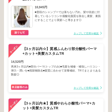
10,945円
■普段のシャンプーでは落ちない汚れ、髪や頭皮に付
着しているシリコンや過酸化脂質を除去し素髪、素肌
にすることでより美髪へと導きます◎
誰でも可
タップして空席を確認
【3ヶ月以内☆】質感ふんわり部分酸性パーマ
+カット+美髪カスタムTR
14,520円
再来3ヶ月以内■部分パーマ(トップのみ)■毛髪を補修・補強しハリコシ・
弾力・潤いを■残留物除去■髪質に合わせて栄養補給、TRでまとまりある
艶髪◎
来店顧客のみ
タップして空席を確認
【3ヶ月以内★】質感やわらか酸性パーマ+カ
ット+美髪カスタムTR