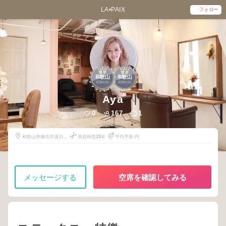
LA•PAIX
フォロー
1
2
和歌山
和歌山
2026
6
2026
5
年
月
年
月
Aya
0
167
1
和歌山県御坊市湯川町
美容師歴
15
年
平均予算-円
富安1865-4
メッセージする
空席を確認してみる