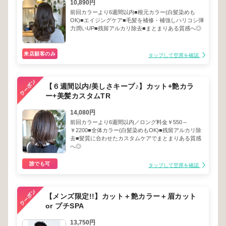
10,890円
前回カラーより6週間以内■根元カラー(白髪染めも
OK)■エイジングケア■毛髪を補修・補強しハリコシ弾
力潤いUP■残留アルカリ除去■まとまりある質感へ◎
来店顧客のみ
タップして空席を確認
【６週間以内/美しさキープ♪】カット+艶カラ
ー+美髪カスタムTR
14,080円
前回カラーより6週間以内／ロング料金￥550～
￥2200■全体カラー(白髪染めもOK)■残留アルカリ除
去■髪質に合わせたカスタムケアでまとまりある質感
へ◎
誰でも可
タップして空席を確認
【メンズ限定!!】カット＋艶カラー＋眉カット
or プチSPA
13,750円