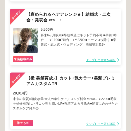
【褒められるヘアアレンジ★】結婚式・二次
会・発表会 etc...♪
5,500円
再来6ヶ月以内■早朝希望はネット予約不可 ■早朝8時
台～+￥1100■7時台～+￥2200 ■コーンロウ除く ■卒
業式・成人式・ウェディング、前撮等対象外
来店顧客のみ
タップして空席を確認
【極 美髪育成♪】カット+艶カラー+美髪プレミ
アムカスタムTR
29,014円
未来の髪質×頭皮改善/大人の集中ケア／ロング料金￥550～￥2200■毛髪
を補修補強しハリコシ弾力潤いUP■残留アルカリ除去■髪質に合わせたカ
スタムケア付き◎
誰でも可
タップして空席を確認