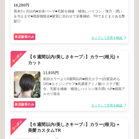
16,280円
再来3ヶ月以内■全体パーマ■毛髪を補修・補強しハリコシ・弾力・潤い
を与えます■残留物除去■髪質に合わせて栄養補給、TRでまとまりある艶
髪◎
来店顧客のみ
タップして空席を確認
【６週間以内/美しさキープ♪】カラー(根元)＋
カット
11,935円
前回カラーより6週間以内■根元カラー(白髪染めも
OK)■エイジングケア■高濃度アミノ酸/トステア配
合、毛髪を補修・補強しハリコシ弾力潤いUP■残留ア
ルカリ除去
来店顧客のみ
タップして空席を確認
【６週間以内/美しさキープ♪】カラー(根元)＋
美髪カスタムTR