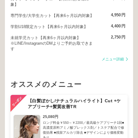
象】
4,950
円
専門学生/大学生カット【再来6ヶ月以内対象】
4,400
円
学割U18限定カット【再来6ヶ月以内対象】
2,750
円
未就学児カット【再来6ヶ月以内対象】
※LINE/InstagramのDMよりご予約お取できま
す
メニュー詳細
オススメのメニュー
【白髪ぼかし/ナチュラルハイライト】Cut +ケ
アブリーチ+髪質改善TR
25,080円
ロング料金￥550～￥2200／最高級ケアブリーチ1回■
高濃度原料アミノ酸プレックス剤／トステア配合で修
復効果 ■残留アルカリ除去 ■デザインにより価格変動
あり