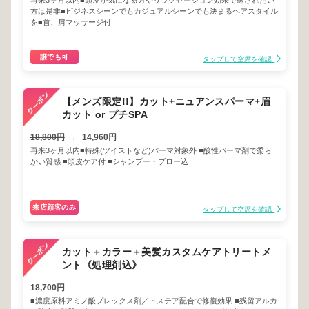
再来3ヶ月以内■頭皮が気になる方やリラクゼーション効果で癒されたい
方は是非■ビジネスシーンでもカジュアルシーンでも決まるヘアスタイル
を■首、肩マッサージ付
誰でも可
タップして空席を確認
【メンズ限定!!】カット+ニュアンスパーマ+眉
カット or プチSPA
18,800円
→
14,960円
再来3ヶ月以内■特殊(ツイストなど)パーマ対象外 ■酸性パーマ剤で柔ら
かい質感 ■頭皮ケア付 ■シャンプー・ブロー込
来店顧客のみ
タップして空席を確認
カット＋カラー＋美髪カスタムケアトリートメ
ント《処理剤込》
18,700円
■濃度原料アミノ酸プレックス剤／トステア配合で修復効果 ■残留アルカ