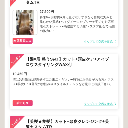
タムTR
27,500円
再来6ヶ月以内■真っ直ぐなりすぎなく自然な丸みと
柔らかい質感■ハイダメージやブリーチ毛でも対応可
能なストレート■高濃度アミノ酸/トステア配合で毛髪
の体力UP
来店顧客のみ
タップして空席を確認
【髪×眉 整うSet♪】カット+頭皮ケア+アイブ
ロウスタイリングWAX付
10,450円
眉は3週間自己処理せずにご来店ください■眉毛にお悩みがある方オスス
メ■男女OK ■普段のお悩みやスタイルチェンジなど是非ご相談下さい。
誰でも可
タップして空席を確認
【美髪★艶髪】カット+頭皮クレンジング+美
髪カスタムTR