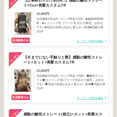
【仕事終わりの予約OK♪】感動の酸性ストレー
ト+Cut+美髪カスタムTR
33,000円
当店施術1年以内／ロング料金￥550～■施術時間4時
間～■エイジング毛 ブリーチ毛 広がり癖毛、お任せ
下さい■毛先の自然な丸みと柔らかい質感■毛髪の体
力UP
来店顧客のみ
タップして空席を確認
【今までにない手触りと艶】感動の酸性ストレ
ート+カット+美髪カスタムTR
33,000円
当店施術1年以内／ロング料金 ￥550～◆酸性ストレ
ート◆/エイジング毛/ブリーチ毛広がり癖毛、お任せ
下さい◆毛先の自然な丸みと柔らかい質感◆毛髪の体
力UP
来店顧客のみ
タップして空席を確認
感動の酸性ストレート(根元)+カット+美髪カス