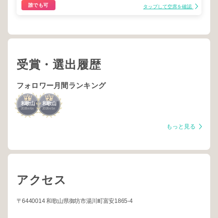
誰でも可
タップして空席を確認
受賞・選出履歴
フォロワー月間ランキング
1
2
和歌山
和歌山
2026
6
2026
5
年
月
年
月
もっと見る
アクセス
〒6440014 和歌山県御坊市湯川町富安1865-4