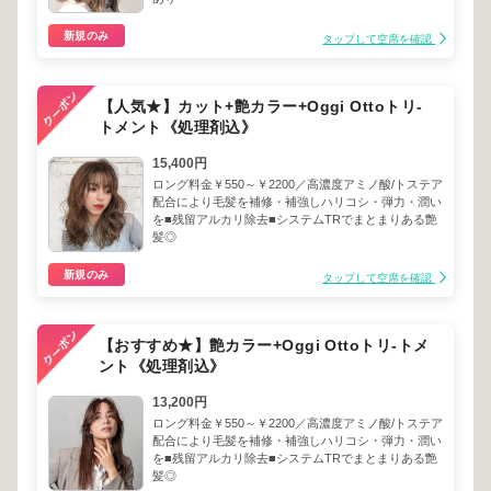
新規のみ
タップして空席を確認
【人気★】カット+艶カラー+Oggi Ottoトリ-
トメント《処理剤込》
15,400円
ロング料金￥550～￥2200／高濃度アミノ酸/トステア
配合により毛髪を補修・補強しハリコシ・弾力・潤い
を■残留アルカリ除去■システムTRでまとまりある艶
髪◎
新規のみ
タップして空席を確認
【おすすめ★】艶カラー+Oggi Ottoトリ-トメ
ント《処理剤込》
13,200円
ロング料金￥550～￥2200／高濃度アミノ酸/トステア
配合により毛髪を補修・補強しハリコシ・弾力・潤い
を■残留アルカリ除去■システムTRでまとまりある艶
髪◎