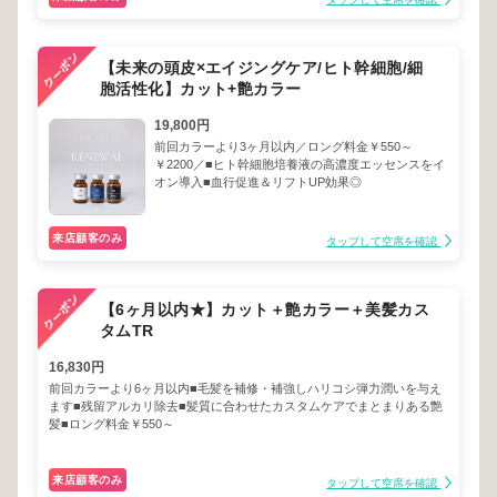
【未来の頭皮×エイジングケア/ヒト幹細胞/細
胞活性化】カット+艶カラー
19,800円
前回カラーより3ヶ月以内／ロング料金￥550～
￥2200／■ヒト幹細胞培養液の高濃度エッセンスをイ
オン導入■血行促進＆リフトUP効果◎
来店顧客のみ
タップして空席を確認
【6ヶ月以内★】カット＋艶カラー＋美髪カス
タムTR
16,830円
前回カラーより6ヶ月以内■毛髪を補修・補強しハリコシ弾力潤いを与え
ます■残留アルカリ除去■髪質に合わせたカスタムケアでまとまりある艶
髪■ロング料金￥550～
来店顧客のみ
タップして空席を確認