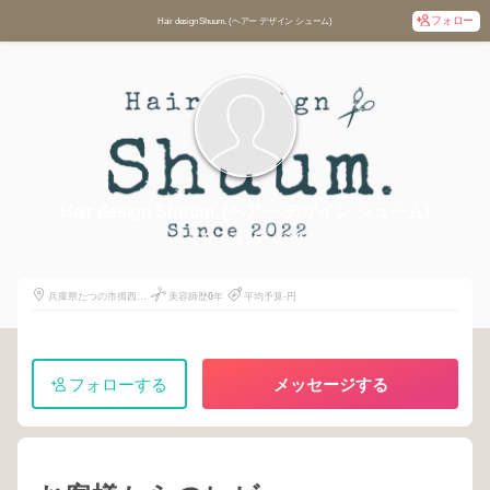
フォロー
Hair design Shuum. (ヘアー デザイン シューム)
Hair design Shuum. (ヘアー デザイン シューム)
0
35
0
兵庫県たつの市揖西町
美容師歴
0
年
平均予算-円
小神122
フォローする
メッセージする