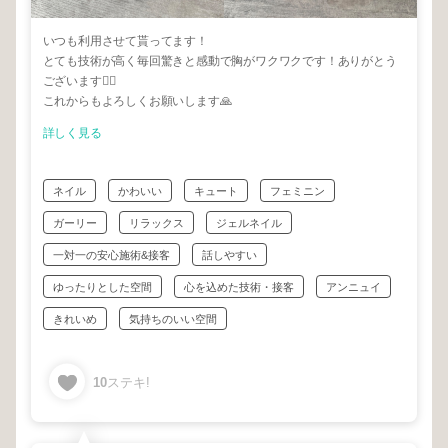
いつも利用させて貰ってます！
とても技術が高く毎回驚きと感動で胸がワクワクです！ありがとう
ございます🙇‍♀️
これからもよろしくお願いします🙏
詳しく見る
ネイル
かわいい
キュート
フェミニン
ガーリー
リラックス
ジェルネイル
一対一の安心施術&接客
話しやすい
ゆったりとした空間
心を込めた技術・接客
アンニュイ
きれいめ
気持ちのいい空間
10
ステキ!