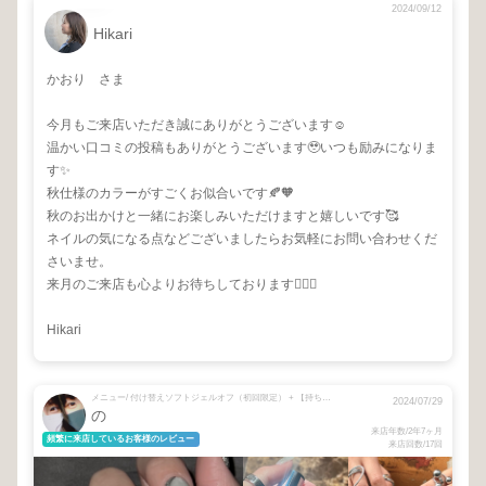
2024/09/12
Hikari
かおり さま
今月もご来店いただき誠にありがとうございます☺️
温かい口コミの投稿もありがとうございます🥹いつも励みになりま
す✨
秋仕様のカラーがすごくお似合いです🍂🧡
秋のお出かけと一緒にお楽しみいただけますと嬉しいです🥰
ネイルの気になる点などございましたらお気軽にお問い合わせくだ
さいませ。
来月のご来店も心よりお待ちしております🙇‍♀️✨
Hikari
メニュー/ 付け替えソフトジェルオフ（初回限定） + 【持ち込み◎】nuance design*
2024/07/29
の
来店年数/2年7ヶ月
頻繁に来店しているお客様のレビュー
来店回数/17回