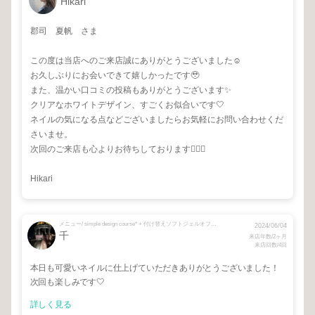
Hikari
郡司 夏帆 さま
この度は当店へのご来店誠にありがとうございました☺️
お久しぶりにお会いできて嬉しかったです🥹
また、温かい口コミの投稿もありがとうございます✨
クリアなホワイトデザイン、すごくお似合いです🤍
ネイルの気になる点などございましたらお気軽にお問い合わせくだ
さいませ。
次回のご来店も心よりお待ちしております🙇‍♀️✨
Hikari
メニュー/ simple design course* + 付け替えソフトジェルオフ（初回限定）
2024/06/04
千
来店年数/2ヶ月
来店回数/4回
本日も可愛いネイルに仕上げていただきありがとうございました！
次回も楽しみです🤍
詳しく見る