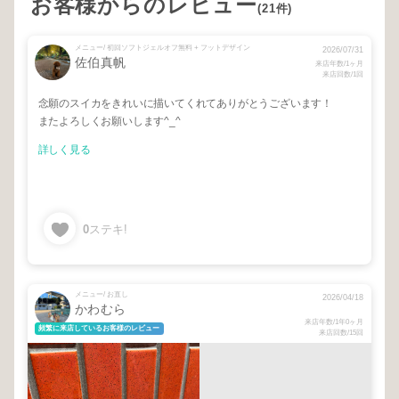
お客様からのレビュー
(21件)
メニュー/ 初回ソフトジェルオフ無料 + フットデザイン
2026/07/31
佐伯真帆
来店年数/1ヶ月
来店回数/1回
念願のスイカをきれいに描いてくれてありがとうございます！
またよろしくお願いします^_^
詳しく見る
0
ステキ!
メニュー/ お直し
2026/04/18
かわむら
来店年数/1年0ヶ月
頻繁に来店しているお客様のレビュー
来店回数/15回