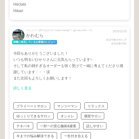
Héclats
Hikari
メニュー/ 【持ち込み◎】nuance design* + gel one color + 付け替えソフトジェルオフ（初回/事前予約限定）
2025/11/28
かわむら
来店年数/1年0ヶ月
頻繁に来店しているお客様のレビュー
来店回数/15回
今回もありがとうございました！
いつも明るいひかりさんに元気もらっています✨
そして私の雑すぎるオーダーも快く受けて一緒に考えてくださり感
謝しています・・・涙
また次回もよろしくお願いします！
詳しく見る
プライベートサロン
マンツーマン
リラックス
ゆっくりできるサロン
オシャレ
個室サロン
テキパキ
一対一の安心施術&接客
話しやすい
今までの悩み解決できる
一生付き合える