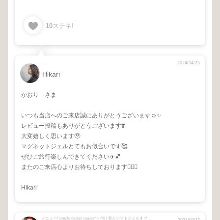
10
ステキ!
2024/04/25
Hikari
かおり さま
いつも当店へのご来店誠にありがとうございます☺️✨
レビュー投稿もありがとうございます❣️
大変嬉しく思います🥹
マグネットジェルとてもお似合いです🥰
ぜひご旅行楽しんできてください✈️💕
またのご来店心よりお待ちしております🙇‍♀️✨
Hikari
メニュー/ simple design course* + 付け替えソフトジェルオフ10本（リピーター様）