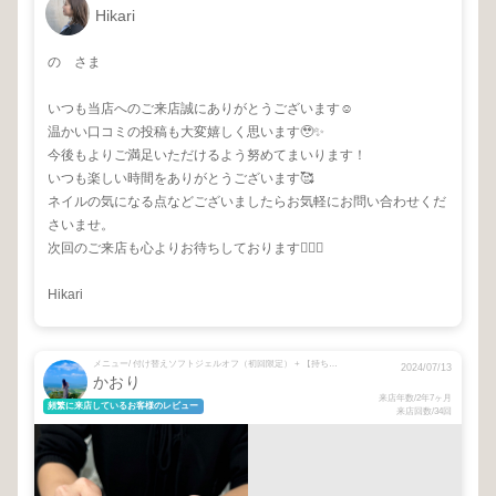
Hikari
の さま
いつも当店へのご来店誠にありがとうございます☺️
温かい口コミの投稿も大変嬉しく思います🥹✨
今後もよりご満足いただけるよう努めてまいります！
いつも楽しい時間をありがとうございます🥰
ネイルの気になる点などございましたらお気軽にお問い合わせくだ
さいませ。
次回のご来店も心よりお待ちしております🙇‍♀️✨
Hikari
メニュー/ 付け替えソフトジェルオフ（初回限定） + 【持ち込み◎】nuance design*
2024/07/13
かおり
来店年数/2年7ヶ月
頻繁に来店しているお客様のレビュー
来店回数/34回