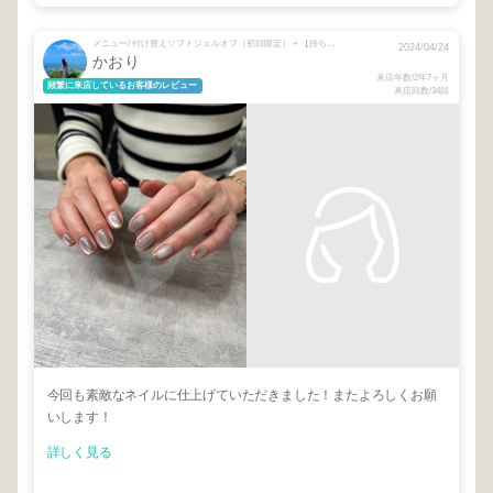
メニュー/ 付け替えソフトジェルオフ（初回限定） + 【持ち込み◎】nuance design*
2024/04/24
かおり
来店年数/2年7ヶ月
頻繁に来店しているお客様のレビュー
来店回数/34回
今回も素敵なネイルに仕上げていただきました！またよろしくお願
いします！
詳しく見る