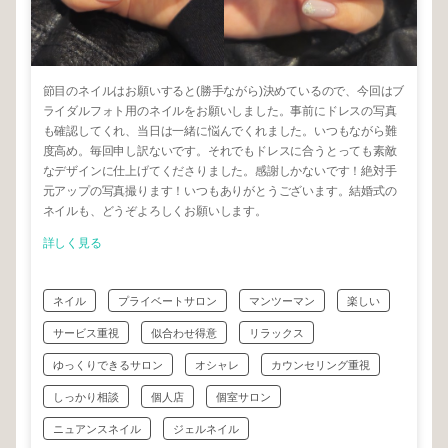
節目のネイルはお願いすると(勝手ながら)決めているので、今回はブ
ライダルフォト用のネイルをお願いしました。事前にドレスの写真
も確認してくれ、当日は一緒に悩んでくれました。いつもながら難
度高め。毎回申し訳ないです。それでもドレスに合うとっても素敵
なデザインに仕上げてくださりました。感謝しかないです！絶対手
元アップの写真撮ります！いつもありがとうございます。結婚式の
ネイルも、どうぞよろしくお願いします。
詳しく見る
ネイル
プライベートサロン
マンツーマン
楽しい
サービス重視
似合わせ得意
リラックス
ゆっくりできるサロン
オシャレ
カウンセリング重視
しっかり相談
個人店
個室サロン
ニュアンスネイル
ジェルネイル