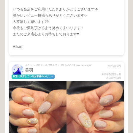
いつも当店をご利用いただきありがとうございます☺️
温かいレビュー投稿もありがとうございます✨
大変嬉しく思います🥹
今後もご満足頂けるよう努めてまいります！
またのご来店心よりお待ちしております❣️
Hikari
メニュー/ 他店ジェル付替オフ + 【持ち込み◎】nuance design*
2025/03/21
美羽
来店年数/2年8ヶ月
頻繁に来店しているお客様のレビュー
来店回数/18回