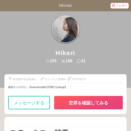
Héclats
フォロー
Hikari
239
188
21
東京都中央区銀座2-
ネイリスト歴
10
年
平均予算-円
14-5
銀座ネイルサロン 【nuance/simple/凸凹/奥行きdesign】
メッセージする
空席を確認してみる