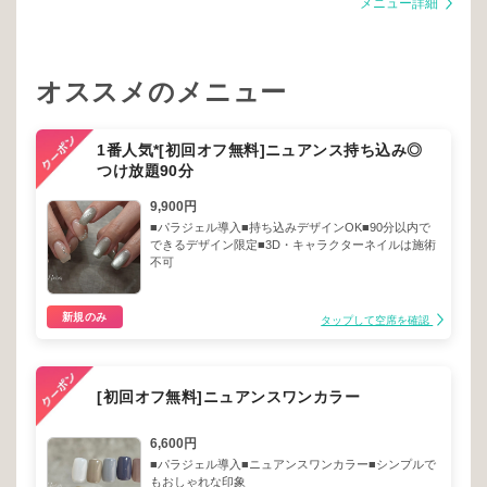
メニュー詳細
オススメのメニュー
1番人気*[初回オフ無料]ニュアンス持ち込み◎
つけ放題90分
9,900円
■パラジェル導入■持ち込みデザインOK■90分以内で
できるデザイン限定■3D・キャラクターネイルは施術
不可
新規のみ
タップして空席を確認
[初回オフ無料]ニュアンスワンカラー
6,600円
■パラジェル導入■ニュアンスワンカラー■シンプルで
もおしゃれな印象