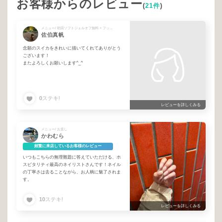
お客様からのレビュー
(
21件
)
メニュー/ 初回ソフトジェルオフ無料 + フットデザイン
佐伯真帆
念願のスイカをきれいに描いてくれてありがとう
ございます！
またよろしくお願いします^_^
0
ステキ!
レビューを詳しくみる
メニュー/ お直し
かわむら
頻繁に来店しているお客様のレビュー
いつもこちらの無理難題に答えていただける、ホ
スピタリティ最高のネイリストさんです！ネイル
の丁寧さは去ることながら、お人柄に魅了されま
す。
10
ステキ!
レビューを詳しくみる