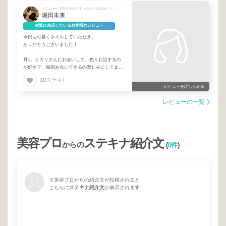
メニュー/ 【持ち込み◎】nuance design* + 付け替えソフトジェルオフ（初回/事前予約限定）
堀田未来
頻繁に来店しているお客様のレビュー
今日も可愛くネイルしていただき、
ありがとうございました！
月1、ヒカリさんにお会いして、色々お話するの
が好きで、毎回お会いできるの楽しみにしてま
す！
10
ステキ!
レビューを詳しくみる
これまで、施術していただいたデザイン
全部気に入りです︎💕︎
レビューの一覧
いつも、好みに合わせてデザイン提案していただ
き、ありがとうございます😊
これからもよろしくお願いします！！
美容プロ
ステキナ紹介文
からの
(
0件
)
※美容プロからの紹介文が投稿されると
こちらに
ステキナ紹介文
が表示されます