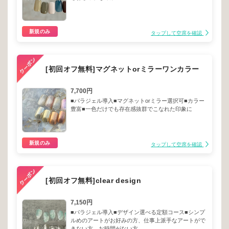
新規のみ
タップして空席を確認
[初回オフ無料]マグネットorミラーワンカラー
7,700円
■パラジェル導入■マグネットorミラー選択可■カラー
豊富■一色だけでも存在感抜群でこなれた印象に
新規のみ
タップして空席を確認
[初回オフ無料]clear design
7,150円
■パラジェル導入■デザイン選べる定額コース■シンプ
ルめのアートがお好みの方、仕事上派手なアートがで
きない方、お時間がない方