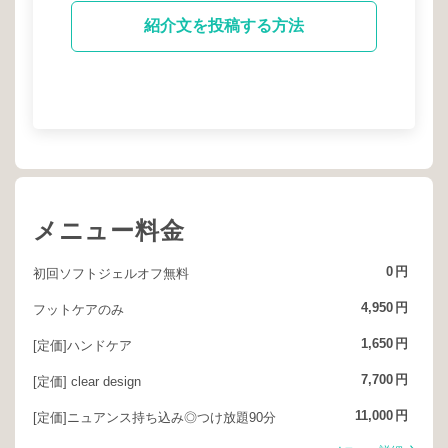
紹介文を投稿する方法
メニュー料金
0
円
初回ソフトジェルオフ無料
4,950
円
フットケアのみ
1,650
円
[定価]ハンドケア
7,700
円
[定価] clear design
11,000
円
[定価]ニュアンス持ち込み◎つけ放題90分