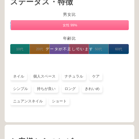
ステータス・特徴
男女比
男
性
女性 99%
1%
年齢比
データが不足しています
10代
20代
30代
40代
50代
60代
ネイル
個人スペース
ナチュラル
ケア
シンプル
持ちが良い
ロング
きれいめ
ニュアンスネイル
ショート