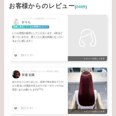
お客様からのレビュー
(
248件
)
メニュー/ カット+髪質改善トリートメント〔2h〕
かりん
頻繁に来店しているお客様のレビュー
いつも理想の髪質にしてくださいます。4年ほど
通っていますが、通うごとに髪が綺麗になってい
るように感じます！
10
ステキ!
レビューを詳しくみる
メニュー/ 【女神ストレート】美髪矯正+髪質改善トリートメント〔3.5h〕 + フルコース・ロングヘア〔4h〕
安達 妃菜
ありがとうございました。追加で色を加えてくだ
さり本当に大満足の仕上がりです！サラッサラは
安定✨️またお願いします(*^^*)
11
ステキ!
レビューを詳しくみる