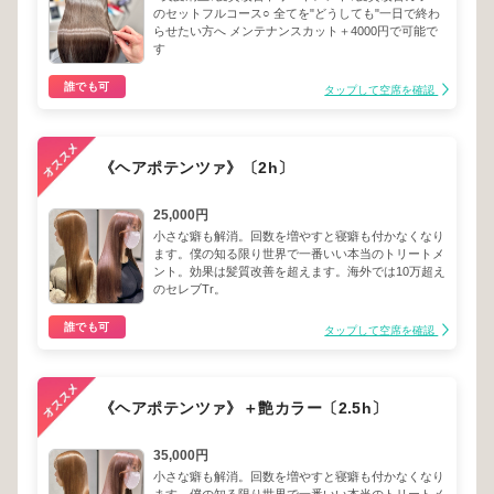
のセットフルコース○ 全てを"どうしても"一日で終わ
らせたい方へ メンテナンスカット＋4000円で可能で
す
誰でも可
タップして空席を確認
《ヘアポテンツァ》〔2h〕
25,000円
小さな癖も解消。回数を増やすと寝癖も付かなくなり
ます。僕の知る限り世界で一番いい本当のトリートメ
ント。効果は髪質改善を超えます。海外では10万超え
のセレブTr。
誰でも可
タップして空席を確認
《ヘアポテンツァ》＋艶カラー〔2.5h〕
35,000円
小さな癖も解消。回数を増やすと寝癖も付かなくなり