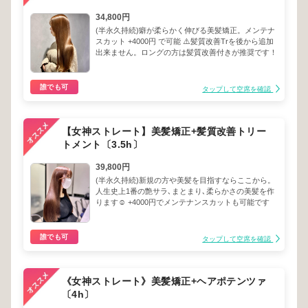
34,800円
(半永久持続)癖が柔らかく伸びる美髪矯正。メンテナ
スカット +4000円 で可能 ⚠️髪質改善Trを後から追加
出来ません。ロングの方は髪質改善付きが推奨です！
誰でも可
タップして空席を確認
【女神ストレート】美髪矯正+髪質改善トリー
トメント〔3.5h〕
39,800円
(半永久持続)新規の方や美髪を目指すならここから。
人生史上1番の艶サラ､まとまり､柔らかさの美髪を作
ります☺︎ +4000円でメンテナンスカットも可能です
誰でも可
タップして空席を確認
《女神ストレート》美髪矯正+ヘアポテンツァ
〔4h〕