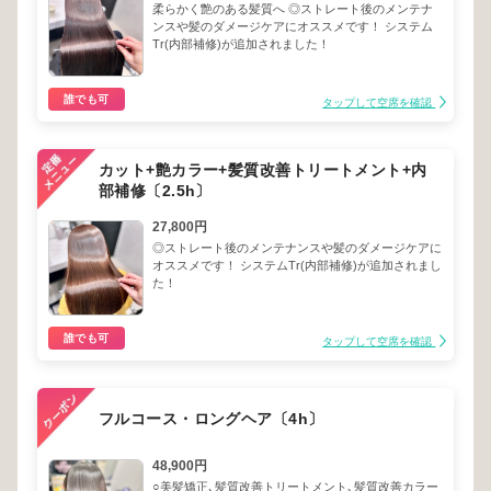
柔らかく艶のある髪質へ ◎ストレート後のメンテナ
ンスや髪のダメージケアにオススメです！ システム
Tr(内部補修)が追加されました！
誰でも可
タップして空席を確認
カット+艶カラー+髪質改善トリートメント+内
部補修〔2.5h〕
27,800円
◎ストレート後のメンテナンスや髪のダメージケアに
オススメです！ システムTr(内部補修)が追加されまし
た！
誰でも可
タップして空席を確認
フルコース・ロングヘア〔4h〕
48,900円
○美髪矯正､髪質改善トリートメント､髪質改善カラー