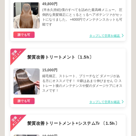
49,800円
(半永久持続)僕のすべてを詰めた最高峰メニュー。 圧
倒的な美髪矯正にとぅるとぅるヘアポテンツァがセッ
トになりました。 +4000円でメンテナンスカットも可
能です
誰でも可
タップして空席を確認
髪質改善トリートメント〔1.5h〕
15,000円
縮毛矯正、ストレート、ブリーチなど ダメージがあ
る方にオススメです！ ※癖はあまり伸びません ◎ ス
トレート後のメンテナンスや髪のダメージケアにオス
スメです！
誰でも可
タップして空席を確認
髪質改善トリートメント+システムTr 〔1.5h〕