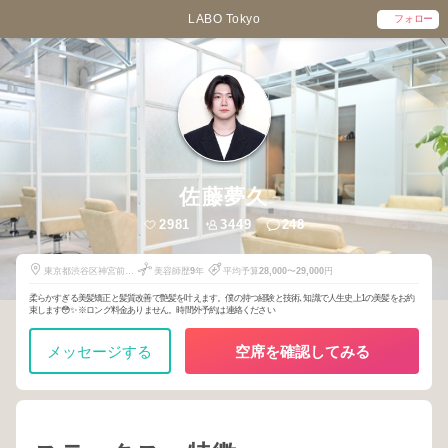
LABO Tokyo
フォロー
佐藤夢久
2981
3449
248
東京都渋谷区神宮前四
美容師歴
9
年
平均予算
28,000
〜
29,000
円
丁目 21 番 1 Philpark
Omotesando terrace
柔らかすぎる美髪矯正と髪質改善で艶髪を叶えます。僕の持つ経験と技術､知識で人生史上1の美髪をお約
束します😳✨ ※ロング料金ありません。時間外予約は連絡ください
メッセージする
空席を確認してみる