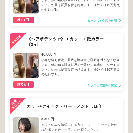
ます。僕の知る限り世界で一番いい本当のトリートメ
ント。効果は髪質改善を超えます。海外では10万超え
のセレブTr。
誰でも可
タップして空席を確認
《ヘアポテンツァ》＋カット＋艶カラー
〔3h〕
40,000円
小さな癖も解消。回数を増やすと寝癖も付かなくなり
ます。僕の知る限り世界で一番いい本当のトリートメ
ント。効果は髪質改善を超えます。海外では10万超え
のセレブTr。
誰でも可
タップして空席を確認
カット+クイックトリートメント〔1h〕
8,800円
カットのみを希望される方はこちら。 こだわり抜か
れたボブを是非一度、ご体感ください。