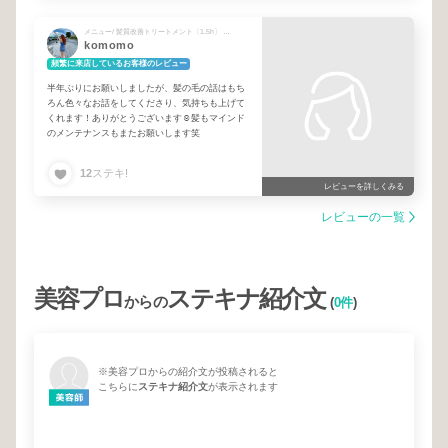
メニュー/ 髪質改善トリートメント〔1.5h〕 + 艶カラー+髪質改善トリートメント+内部補修〔2h〕
komomo
頻繁に来店しているお客様のレビュー
半年ぶりにお願いしましたが、髪の毛の話はもち
ろん色々なお話をしてくださり、気持ちも上げて
くれます！ありがとうございます☺️髪もマインド
のメンテナンスもまたお願いします笑
12
ステキ!
レビューを詳しくみる
レビューの一覧
美容プロ
ステキナ紹介文
からの
(
0件
)
※美容プロからの紹介文が投稿されると
こちらに
ステキナ紹介文
が表示されます