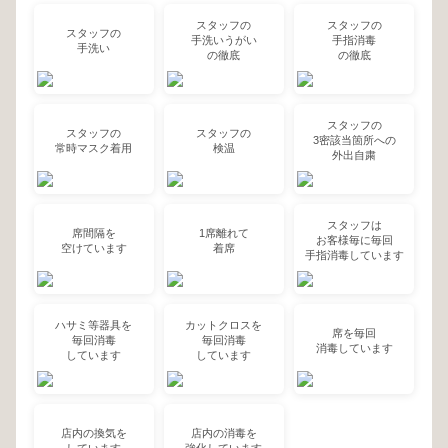
スタッフの
スタッフの
スタッフの
手洗いうがい
手指消毒
手洗い
の徹底
の徹底
スタッフの
スタッフの
スタッフの
3密該当箇所への
常時マスク着用
検温
外出自粛
スタッフは
席間隔を
1席離れて
お客様毎に毎回
空けています
着席
手指消毒しています
ハサミ等器具を
カットクロスを
席を毎回
毎回消毒
毎回消毒
消毒しています
しています
しています
店内の換気を
店内の消毒を
しています
強化しています