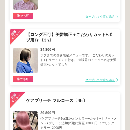
誰でも可
タップして空席を確認
【ロング不可】美髪矯正＋こだわりカット+ボ
ブ用Tr 〔3h〕
34,800円
ボブまでの長さ限定メニューです。 こだわりのカッ
ト+トリートメント付き。 ※以前のメニュー名は美髪
矯正+カットでした
誰でも可
タップして空席を確認
ケアブリーチ フルコース〔4h〕
29,800円
(ケアブリーチ1or2回+オンカラー+カット+トリートメ
ント) ブリーチ追加(2回)に変更 +3000円 イヤリング
カラー -2000円