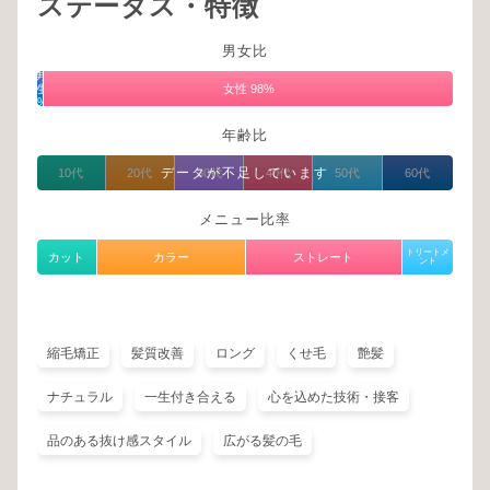
ステータス・特徴
男女比
男
性
女性 98%
2%
年齢比
データが不足しています
10代
20代
30代
40代
50代
60代
メニュー比率
トリートメ
カット
カラー
ストレート
ント
縮毛矯正
髪質改善
ロング
くせ毛
艶髪
ナチュラル
一生付き合える
心を込めた技術・接客
品のある抜け感スタイル
広がる髪の毛