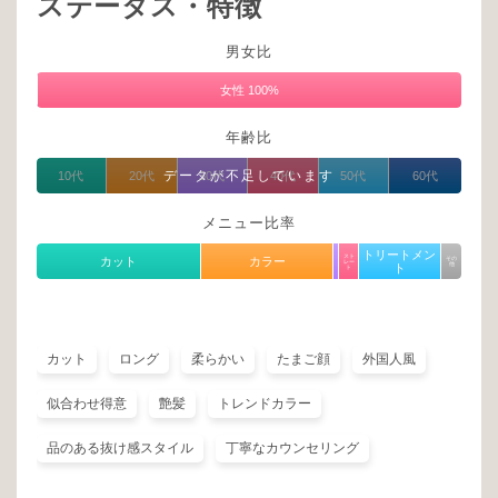
ステータス・特徴
男女比
男
性
女性 100%
0%
年齢比
データが不足しています
10代
20代
30代
40代
50代
60代
メニュー比率
トリートメン
スト
カット
カラー
その
レー
他
ト
ト
カット
ロング
柔らかい
たまご顔
外国人風
似合わせ得意
艶髪
トレンドカラー
品のある抜け感スタイル
丁寧なカウンセリング