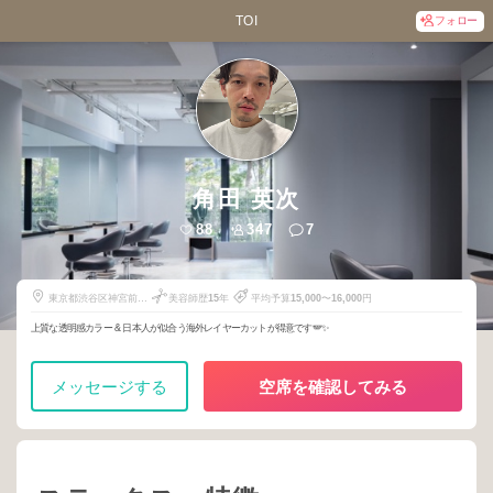
TOI
フォロー
角田 英次
88
347
7
東京都渋谷区神宮前4-
美容師歴
15
年
平均予算
15,000
〜
16,000
円
1-19
上質な透明感カラー & 日本人が似合う海外レイヤーカットが得意です🪽✨
メッセージする
空席を確認してみる