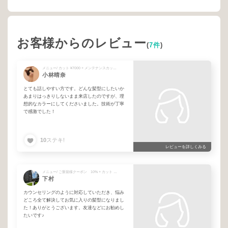
お客様からのレビュー
(
7件
)
メニュー/ カット ¥7000 + メンテナンスカット + カラー + ハイライト(フル) + カシミヤ3step TR
小林晴奈
とても話しやすい方です。どんな髪型にしたいか
あまりはっきりしないまま来店したのですが、理
想的なカラーにしてくださいました。技術が丁寧
で感激でした！
10
ステキ!
レビューを詳しくみる
メニュー/ ご新規様クーポン 10% + カット ¥7000 + バイカルテトリートメント + カット+カシミヤ3ステップトリートメント¥11,000 + TR(ロング料金)
下村
カウンセリングのように対応していただき、悩み
どころ全て解決してお気に入りの髪型になりまし
た！ありがとうございます。友達などにお勧めし
たいです♪