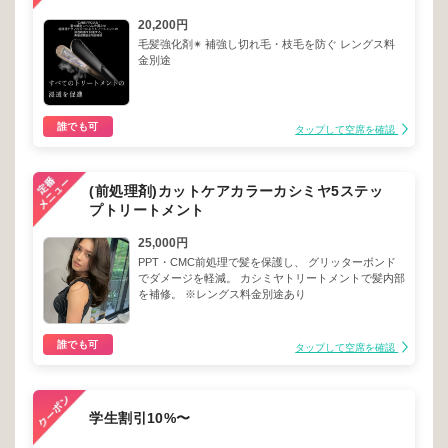
20,200円
毛髪強化剤✴︎ 補強し切れ毛・枝毛を防ぐ レングス料
金別途
誰でも可
タップして空席を確認
(前処理剤)カットケアカラーカシミヤ5ステッ
プトリートメント
25,000円
PPT・CMC前処理で髪を保護し、 グリッターボンド
でダメージを軽減。 カシミヤトリートメントで髪内部
を補修。 ※レングス料金別途あり
誰でも可
タップして空席を確認
学生割引10%〜