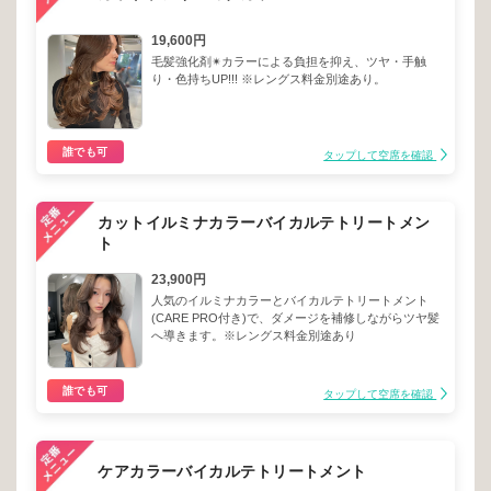
19,600円
毛髪強化剤✴︎カラーによる負担を抑え、ツヤ・手触
り・色持ちUP!!! ※レングス料金別途あり。
誰でも可
タップして空席を確認
カットイルミナカラーバイカルテトリートメン
ト
23,900円
人気のイルミナカラーとバイカルテトリートメント
(CARE PRO付き)で、ダメージを補修しながらツヤ髪
へ導きます。※レングス料金別途あり
誰でも可
タップして空席を確認
ケアカラーバイカルテトリートメント