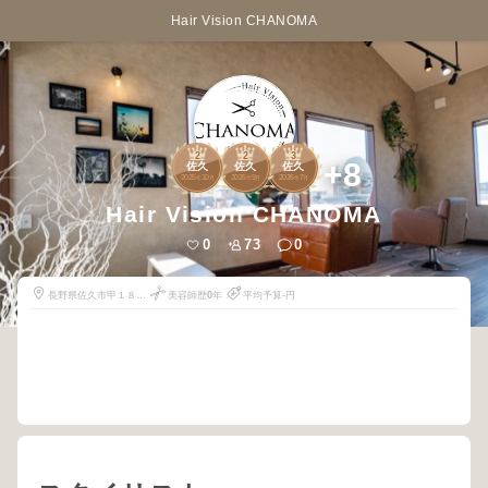
Hair Vision CHANOMA
2
2
3
+8
佐久
佐久
佐久
2025
10
2025
9
2026
7
年
月
年
月
年
月
Hair Vision CHANOMA
0
73
0
長野県佐久市甲１８３
美容師歴
0
年
平均予算-円
６－１６
CHANOMA