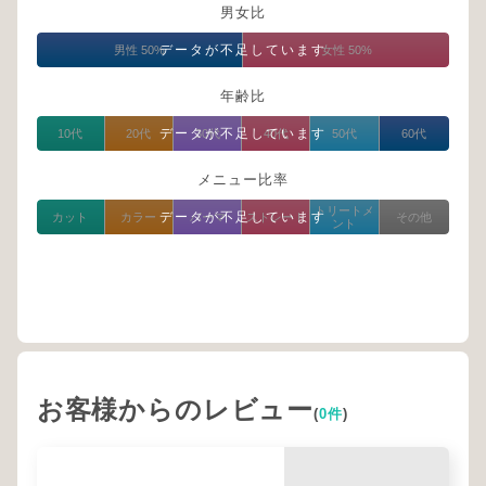
男女比
データが不足しています
男性 50%
女性 50%
年齢比
データが不足しています
10代
20代
30代
40代
50代
60代
メニュー比率
トリートメ
データが不足しています
カット
カラー
パーマ
ストレート
その他
ント
お客様からのレビュー
(
0件
)