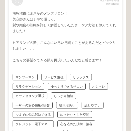
来店年数/2年3ヶ月
来店回数/7回
南魚沼市にまさかのメンズサロン！
美容師さんは丁寧で優しく、
髪や頭皮の状態を詳しく解説していただき、ケア方法も教えてくれ
ました！
ヒアリングの際、こんなにいろいろ聞くことがあるんだとビックリ
しました、、、
こちらの要望をできる限り再現したいんだなと感じます！
マンツーマン
サービス重視
リラックス
リラクゼーション
ゆっくりできるサロン
オシャレ
カウンセリング重視
しっかり相談
一対一の安心施術&接客
駐車場あり
話しやすい
今までの悩み解決できる
ゆったりとした空間
クレジット・電子マネー
心を込めた技術・接客