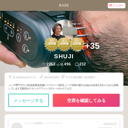
BASE
フォロー
1
2
3
+35
北信越
北信越
北信越
2025
6
2025
6
2026
7
年
月
年
月
年
月
SHUJI
2262
496
232
新潟県南魚沼市六日町
美容師歴
10
年
平均予算
9,000
〜
10,000
円
21-10 吉野ビル6号
メンズ専門サロン/頭皮改善/低刺激パーマ/メンズ脱毛 メンズ特有の髪のお悩みを頭皮を労わりながら改善
しています😊脱毛やスキンケアでメンズのトータルケアも◎
メッセージする
空席を確認してみる
メニュー/ 低刺激カットパーマコース
2024/01/25