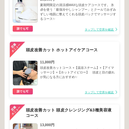
夏期間限定の清涼感MAXな頭皮ケアコースです。 氷
🧊を使う「最強冷やしシャンプー」とクールでみずみ
ずしい地肌に整えてくれる頭皮パックでマッサージす
るコース✨
誰でも可
タップして空席を確認
頭皮改善カット ホットアイケアコース
11,000円
頭皮改善カットコース +【温浴スチーム】+【アイマ
ッサージ】+【ホットアイピロー】 頭皮と目の疲れ
が気になる方におすすめ✨
誰でも可
タップして空席を確認
頭皮改善カット 頭皮クレンジング&3種美容液
コース
13,000円