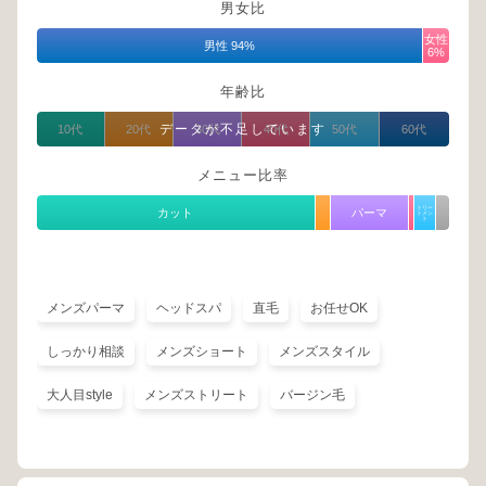
男女比
女性
男性 94%
6%
年齢比
データが不足しています
10代
20代
30代
40代
50代
60代
メニュー比率
トリー
カット
パーマ
トメン
ト
メンズパーマ
ヘッドスパ
直毛
お任せOK
しっかり相談
メンズショート
メンズスタイル
大人目style
メンズストリート
バージン毛