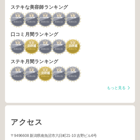
ステキな美容師ランキング
2
1
2
1
1
その他新潟県
その他新潟県
その他新潟県
その他新潟県
その他新潟県
2025
7
2026
4
2025
5
2026
1
2026
2
年
月
年
月
年
月
年
月
年
月
口コミ月間ランキング
3
3
2
3
3
その他新潟県
その他新潟県
その他新潟県
北信越
北信越
2026
4
2026
1
2026
2
2026
3
2026
7
年
月
年
月
年
月
年
月
年
月
ステキ月間ランキング
3
2
3
2
2
その他新潟県
その他新潟県
その他新潟県
その他新潟県
北信越
2025
7
2026
4
2026
1
2026
2
2026
3
年
月
年
月
年
月
年
月
年
月
もっと見る
アクセス
〒9496608 新潟県南魚沼市六日町21-10 吉野ビル6号