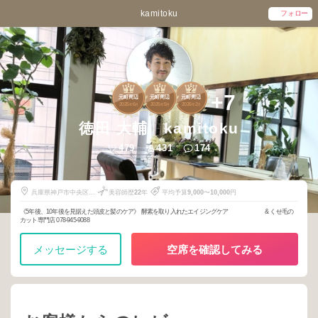
kamitoku
フォロー
1
1
2
+7
元町周辺
元町周辺
元町周辺
2025
6
2025
5
2026
2
年
月
年
月
年
月
徳田 大輔 kamitoku
479
431
174
兵庫県神戸市中央区元
美容師歴
22
年
平均予算
9,000
〜
10,000
円
町通1丁目10-12
《5年後、10年後を見据えた頭皮と髪のケア》 酵素を取り入れたエイジングケア & くせ毛の
カット専門店 078-945-9088
メッセージする
空席を確認してみる