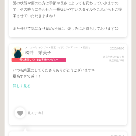
髪の状態や癖の出方は季節や長さによっても変わっていきますの
で、その時々に合わせた一番扱いやすいスタイルをこれからもご提
案させていただきますね！
また伸びて気になり始めた頃に、楽しみにお待ちしております😊
メニュー/ シャンプー + 酵素エイジングケアコース + 前髪カット + リタッチ（根本3cm以内）
2026/07/05
松井 栄美子
来店年数/3年10ヶ月
長く来店しているお客様のレビュー
来店回数/26回
いつも綺麗にしてくださりありがとうございます☺️
最高すぎて滅！！
詳しく見る
0
ステキ!