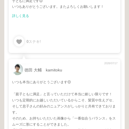
子ともに満足です😊
いつもありがとうございます。またよろしくお願いします！
詳しく見る
0
ステキ!
2026/07/17
徳田 大輔 kamitoku
いつも本当にありがとうございます😊
「親子ともに満足」と言っていただけて本当に嬉しい限りです！
いつも定期的にお越しいただいているからこそ、髪質や生えグセ、
そして息子さんの好みのニュアンスがしっかりと共有できておりま
す。
そのため、お持ちいただいた画像から「一番似合うバランス」をス
ムーズに形にすることができました。