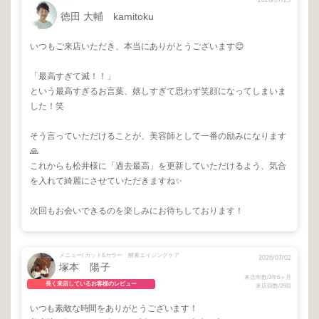
2026/07/23
徳田 大輔 kamitoku
いつもご来店いただき、本当にありがとうございます😊
「最高すぎて滅！！」
という最高すぎるお言葉、嬉しすぎて思わず笑顔になってしまいま
した！笑
そう言っていただけることが、美容師として一番の励みになります
🙏
これからも松井様に「過去最高」を更新していただけるよう、気合
を入れて綺麗にさせていただきますね✨
次回もお会いできるのを楽しみにお待ちしております！
メニュー/ カット&カラー 酵素エイジングケア
2026/07/02
塚本 陽子
来店年数/3年6ヶ月
長く来店しているお客様のレビュー
来店回数/26回
いつも素敵な時間をありがとうございます！