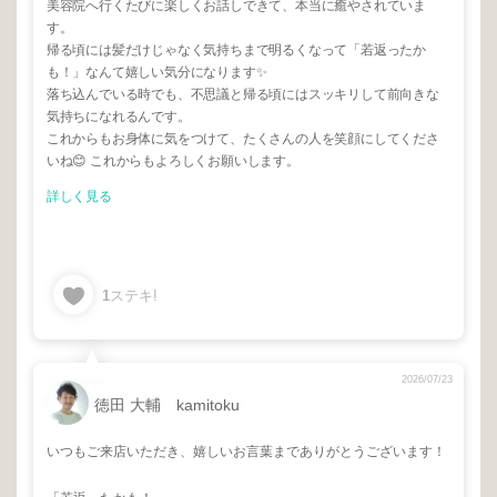
美容院へ行くたびに楽しくお話しできて、本当に癒やされていま
す。
帰る頃には髪だけじゃなく気持ちまで明るくなって「若返ったか
も！」なんて嬉しい気分になります✨
落ち込んでいる時でも、不思議と帰る頃にはスッキリして前向きな
気持ちになれるんです。
これからもお身体に気をつけて、たくさんの人を笑顔にしてくださ
いね😊 これからもよろしくお願いします。
詳しく見る
1
ステキ!
2026/07/23
徳田 大輔 kamitoku
いつもご来店いただき、嬉しいお言葉までありがとうございます！