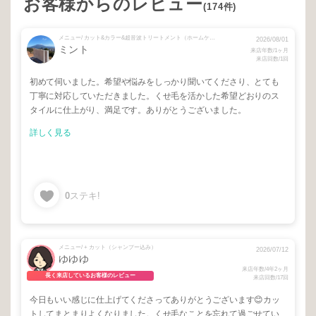
お客様からのレビュー
(174件)
メニュー/ カット&カラー&超音波トリートメント（ホームケア付）酵素エイジングケア
2026/08/01
ミント
来店年数/1ヶ月
来店回数/1回
初めて伺いました。希望や悩みをしっかり聞いてくださり、とても
丁寧に対応していただきました。くせ毛を活かした希望どおりのス
タイルに仕上がり、満足です。ありがとうございました。
詳しく見る
0
ステキ!
メニュー/ + カット（シャンプー込み）
2026/07/12
ゆゆゆ
来店年数/4年2ヶ月
長く来店しているお客様のレビュー
来店回数/17回
今日もいい感じに仕上げてくださってありがとうございます😊カッ
トしてまとまりよくなりました。くせ毛なことを忘れて過ごせてい