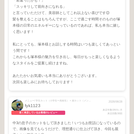
「若返ったかも！」
「スッキリして前向きになれる」
と言っていただけて、美容師としてこれ以上ない喜びです😊
髪を整えることはもちろんですが、ここで過ごす時間そのものが塚
本様の日常のエネルギーになっているのであれば、私も本当に嬉し
く思います！
私にとっても、塚本様とお話しする時間はいつも楽しくてあっとい
う間です！
これからも塚本様の魅力を引き出し、毎日がもっと楽しくなるよう
なスタイルをご提案し続けますね。
あたたかいお気遣いも本当にありがとうございます。
次回も楽しみにお待ちしております！
メニュー/ 学生カット（小学生〜高校生） + 眉カット（メンズのみ）
2026/06/28
fyk1123
来店年数/3年9ヶ月
長く来店しているお客様のレビュー
来店回数/30回
中3の息子のカットをして頂きました！いつもお世話になっているの
で、画像を見てもらうだけで、理想通りに仕上げて頂き、今回も親