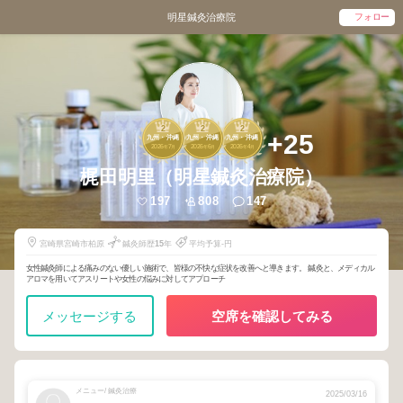
フォロー
明星鍼灸治療院
2
2
2
+25
九州・沖縄
九州・沖縄
九州・沖縄
2026
7
2026
6
2026
4
年
月
年
月
年
月
梶田明里（明星鍼灸治療院）
197
808
147
宮崎県宮崎市柏原
鍼灸師歴
15
年
平均予算-円
女性鍼灸師による痛みのない優しい施術で、皆様の不快な症状を改善へと導きます。 鍼灸と、メディカル
アロマを用いてアスリートや女性の悩みに対してアプローチ
メッセージする
空席を確認してみる
メニュー/ 鍼灸治療
2025/03/16