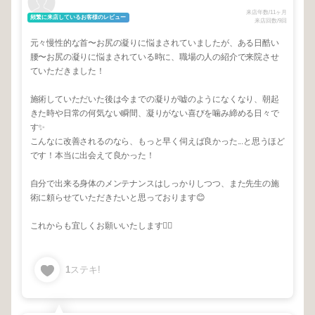
来店年数/11ヶ月
頻繁に来店しているお客様のレビュー
来店回数/9回
元々慢性的な首〜お尻の凝りに悩まされていましたが、ある日酷い
腰〜お尻の凝りに悩まされている時に、職場の人の紹介で来院させ
ていただきました！
施術していただいた後は今までの凝りが嘘のようになくなり、朝起
きた時や日常の何気ない瞬間、凝りがない喜びを噛み締める日々で
す✨
こんなに改善されるのなら、もっと早く伺えば良かった...と思うほど
です！本当に出会えて良かった！
自分で出来る身体のメンテナンスはしっかりしつつ、また先生の施
術に頼らせていただきたいと思っております😊
これからも宜しくお願いいたします🙇‍♀️
1
ステキ!