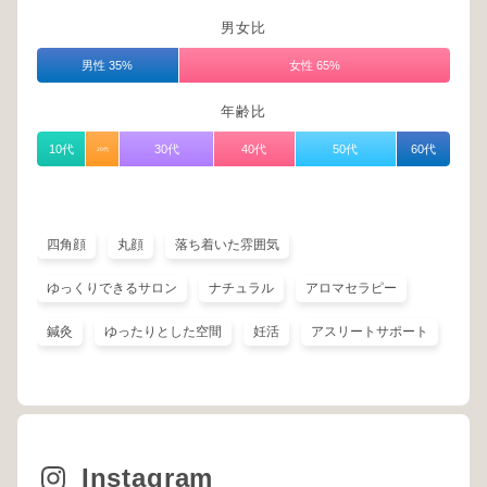
男女比
男性 35%
女性 65%
年齢比
10代
30代
40代
50代
60代
20代
四角顔
丸顔
落ち着いた雰囲気
ゆっくりできるサロン
ナチュラル
アロマセラピー
鍼灸
ゆったりとした空間
妊活
アスリートサポート
Instagram