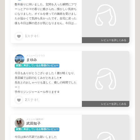
数年振りに伺いました。玄関を入った瞬間にフワ
ーっとアロマの香りに癒さられ…懐かしい気持ち
になりました。オイルを使っての施術を受けまし
たが温かくて気持ち良かったです。自宅に戻った
後も今日は脚の怠さが気になりません。今日はお
世話になりました。また伺います。
1
ステキ!
レビューを詳しくみる
メニュー/ シリウス
まゆみ
頻繁に来店しているお客様のレビュー
今日もありがとうございました！腰が軽くなり、
美容鍼では顔のむくみがとれました♥
先生とのおしゃべりも楽しく、癒しの時間でした
ー！
手作りジンジャーエール作ります☺️
2
ステキ!
レビューを詳しくみる
メニュー/ 鍼灸60
武田知子
頻繁に来店しているお客様のレビュー
今日は体の不調でお願いしました