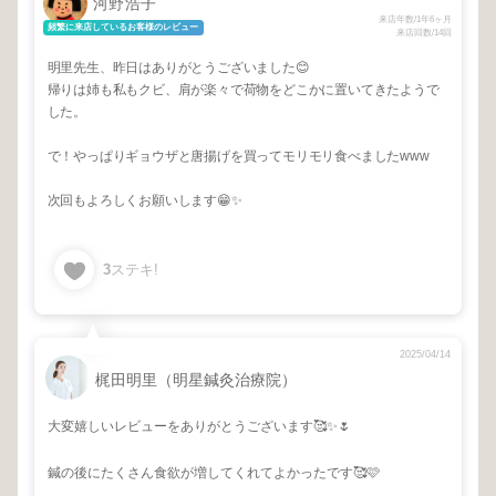
河野浩子
来店年数/1年6ヶ月
頻繁に来店しているお客様のレビュー
来店回数/14回
明里先生、昨日はありがとうございました😊
帰りは姉も私もクビ、肩が楽々で荷物をどこかに置いてきたようで
した。
で！やっぱりギョウザと唐揚げを買ってモリモリ食べましたwww
次回もよろしくお願いします😁✨
3
ステキ!
2025/04/14
梶田明里（明星鍼灸治療院）
大変嬉しいレビューをありがとうございます🥰✨🌷
鍼の後にたくさん食欲が増してくれてよかったです🥰🩷