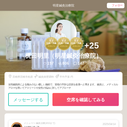
フォロー
明星鍼灸治療院
2
2
2
+25
九州・沖縄
九州・沖縄
九州・沖縄
2026
7
2026
6
2026
4
年
月
年
月
年
月
梶田明里（明星鍼灸治療院）
197
806
147
宮崎県宮崎市柏原
鍼灸師歴
15
年
平均予算-円
女性鍼灸師による痛みのない優しい施術で、皆様の不快な症状を改善へと導きます。 鍼灸と、メディカル
アロマを用いてアスリートや女性の悩みに対してアプローチ
メッセージする
空席を確認してみる
メニュー/ + 鍼灸治療(4/13まで)
2025/04/14