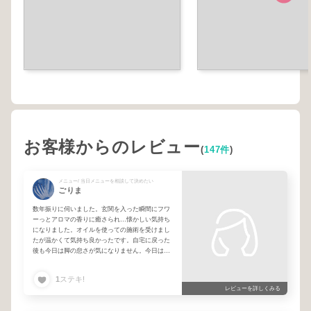
お客様からのレビュー
(
147件
)
メニュー/ 当日メニューを相談して決めたい
ごりま
数年振りに伺いました。玄関を入った瞬間にフワ
ーっとアロマの香りに癒さられ…懐かしい気持ち
になりました。オイルを使っての施術を受けまし
たが温かくて気持ち良かったです。自宅に戻った
後も今日は脚の怠さが気になりません。今日はお
世話になりました。また伺います。
1
ステキ!
レビューを詳しくみる