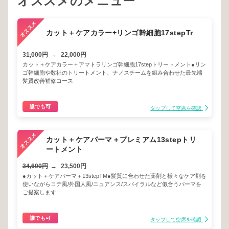
オススメのメニュー
カット＋ケアカラー+リンゴ幹細胞17stepTr
31,000円
→
22,000円
カット＋ケアカラー＋アマトラリンゴ幹細胞17stepトリートメント●リン
ゴ幹細胞や数社のトリートメント、ナノスチームを組み合わせた最先端
髪質改善補修コース
誰でも可
タップして空席を確認
カット＋ケアパーマ＋プレミアム13stepトリ
ートメント
34,600円
→
23,500円
●カット＋ケアパーマ＋13stepTM●髪質に合わせた薬剤と様々なケア剤を
使いながらコテ風/外国人風/ニュアンス/スパイラルなど似合うパーマを
ご提案します
誰でも可
タップして空席を確認