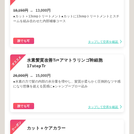
18,150円
→
13,000円
●カット＋13stepトリートメント●カットに13stepトリートメントとスチ
ームを組み合わせた内部補修コース
誰でも可
タップして空席を確認
水素髪質改善Tr×アマトラリンゴ幹細胞
17stepTr
26,000円
→
15,000円
●水素の力で髪の内部の水分量を増やし、髪質が柔らかく圧倒的なツヤ感
になり想像を超える質感に●シャンプーブロー込み
誰でも可
タップして空席を確認
カット＋ケアカラー