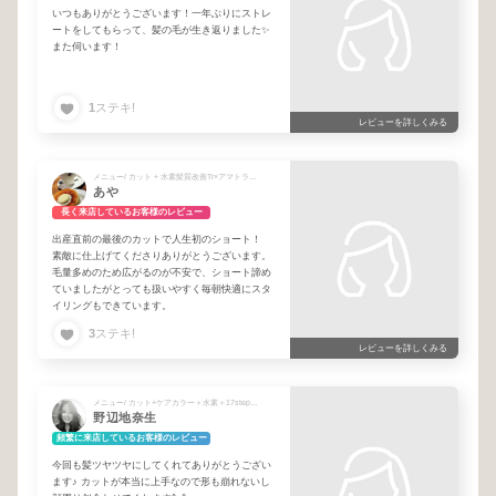
いつもありがとうございます！一年ぶりにストレ
ートをしてもらって、髪の毛が生き返りました✨
また伺います！
1
ステキ!
レビューを詳しくみる
メニュー/ カット + 水素髪質改善Tr×アマトラリンゴ幹細胞17stepTr
あや
長く来店しているお客様のレビュー
出産直前の最後のカットで人生初のショート！
素敵に仕上げてくださりありがとうございます。
毛量多めのため広がるのが不安で、ショート諦め
ていましたがとっても扱いやすく毎朝快適にスタ
イリングもできています。
3
ステキ!
レビューを詳しくみる
メニュー/ カット+ケアカラー＋水素＋17stepリンゴ幹細胞Tr + カット＋ケアパーマ＋プレミアム13stepトリートメント
野辺地奈生
頻繁に来店しているお客様のレビュー
今回も髪ツヤツヤにしてくれてありがとうござい
ます♪ カットが本当に上手なので形も崩れないし