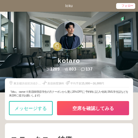
loku
フォロー
kotaro
1289
803
137
東京都渋谷区渋谷2-6-
美容師歴
16
年
平均予算
15,000
〜
16,000
円
8 サラ青山4F
『loku』 owner ※美容師/美容学生の方クーポンから更に20%OFF(ご予約時に記入+名刺,SNS,学生証などを
来店時ご提示お願いします)
メッセージする
空席を確認してみる