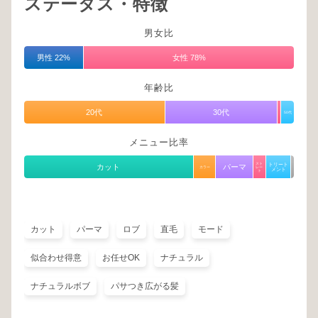
ステータス・特徴
男女比
男性 22%
女性 78%
年齢比
20代
30代
50代
メニュー比率
スト
トリート
カット
パーマ
カラー
レー
メント
ト
カット
パーマ
ロブ
直毛
モード
似合わせ得意
お任せOK
ナチュラル
ナチュラルボブ
パサつき広がる髪