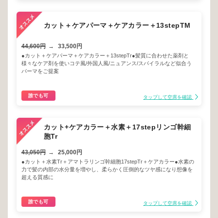
カット＋ケアパーマ＋ケアカラー＋13stepTM
44,600円
→
33,500円
●カット＋ケアパーマ＋ケアカラー＋13stepTr●髪質に合わせた薬剤と
様々なケア剤を使いコテ風/外国人風/ニュアンス/スパイラルなど似合う
パーマをご提案
誰でも可
タップして空席を確認
カット+ケアカラー＋水素＋17stepリンゴ幹細
胞Tr
43,050円
→
25,000円
●カット＋水素Tr＋アマトラリンゴ幹細胞17stepTr＋ケアカラー●水素の
力で髪の内部の水分量を増やし、柔らかく圧倒的なツヤ感になり想像を
超える質感に
誰でも可
タップして空席を確認