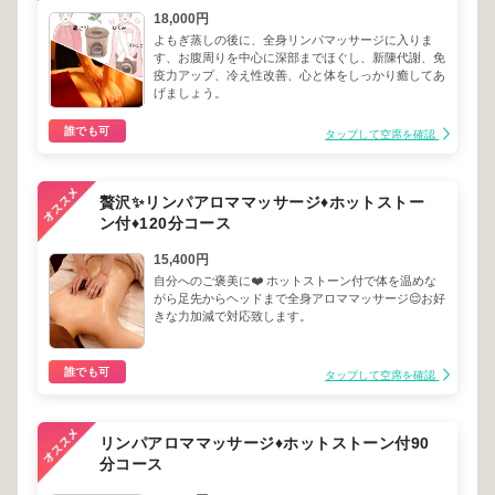
18,000円
よもぎ蒸しの後に、全身リンパマッサージに入りま
す、お腹周りを中心に深部までほぐし、新陳代謝、免
疫力アップ、冷え性改善、心と体をしっかり癒してあ
げましょう。
誰でも可
タップして空席を確認
贅沢✨リンパアロママッサージ♦︎ホットストー
ン付♦︎120分コース
15,400円
自分へのご褒美に❤️ ホットストーン付で体を温めな
がら足先からヘッドまで全身アロママッサージ😌お好
きな力加減で対応致します。
誰でも可
タップして空席を確認
リンパアロママッサージ♦︎ホットストーン付90
分コース