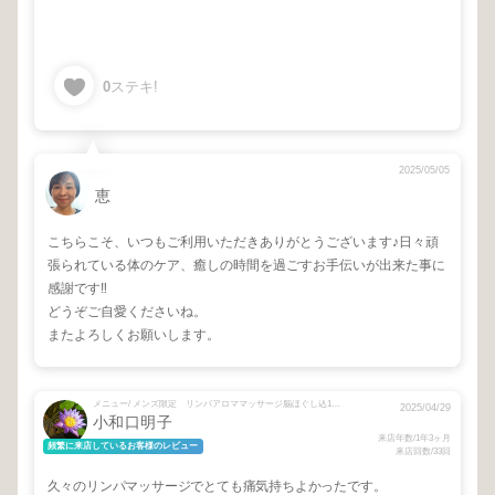
0
ステキ!
2025/05/05
恵
こちらこそ、いつもご利用いただきありがとうございます♪日々頑
張られている体のケア、癒しの時間を過ごすお手伝いが出来た事に
感謝です‼︎
どうぞご自愛くださいね。
またよろしくお願いします。
メニュー/ メンズ限定 リンパアロママッサージ脳ほぐし込120分コース
2025/04/29
小和口明子
来店年数/1年3ヶ月
頻繁に来店しているお客様のレビュー
来店回数/33回
久々のリンパマッサージでとても痛気持ちよかったです。