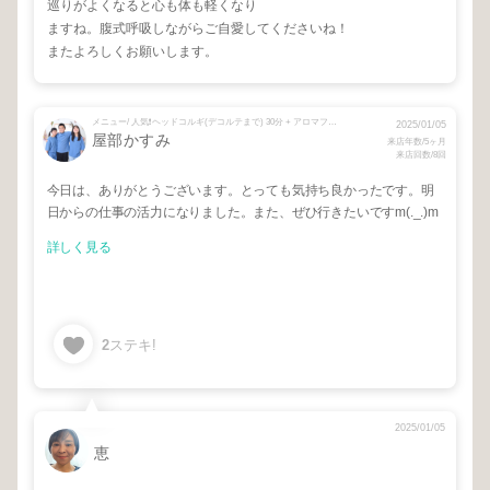
巡りがよくなると心も体も軽くなり
ますね。腹式呼吸しながらご自愛してくださいね！
またよろしくお願いします。
メニュー/ 人気❗️ヘッドコルギ(デコルテまで) 30分 + アロマフットマッサージ40分
2025/01/05
屋部かすみ
来店年数/5ヶ月
来店回数/8回
今日は、ありがとうございます。とっても気持ち良かったです。明
日からの仕事の活力になりました。また、ぜひ行きたいですm(._.)m
詳しく見る
2
ステキ!
2025/01/05
恵