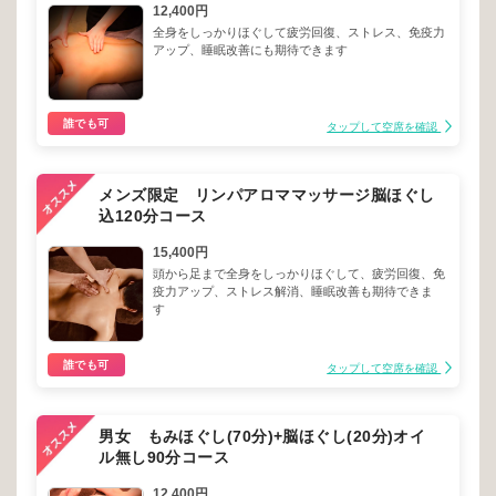
12,400円
全身をしっかりほぐして疲労回復、ストレス、免疫力
アップ、睡眠改善にも期待できます
誰でも可
タップして空席を確認
メンズ限定 リンパアロママッサージ脳ほぐし
込120分コース
15,400円
頭から足まで全身をしっかりほぐして、疲労回復、免
疫力アップ、ストレス解消、睡眠改善も期待できま
す
誰でも可
タップして空席を確認
男女 もみほぐし(70分)+脳ほぐし(20分)オイ
ル無し90分コース
12,400円