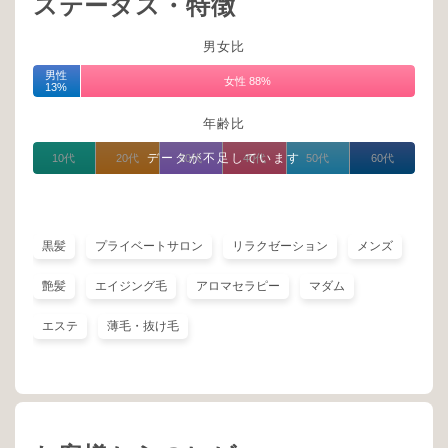
ステータス・特徴
男女比
男性
女性 88%
13%
年齢比
データが不足しています
10代
20代
30代
40代
50代
60代
黒髪
プライベートサロン
リラクゼーション
メンズ
艶髪
エイジング毛
アロマセラピー
マダム
エステ
薄毛・抜け毛