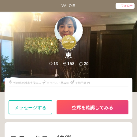
VALOIR
フォロー
2
九州・沖縄
2025
5
年
月
恵
13
158
20
沖縄県名護市宇茂佐の
セラピスト歴
12
年
平均予算-円
森1-17-2
メッセージする
空席を確認してみる