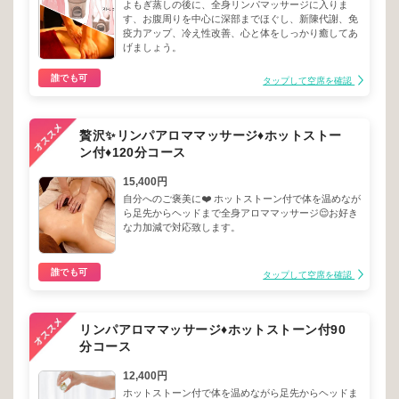
よもぎ蒸しの後に、全身リンパマッサージに入りま
す、お腹周りを中心に深部までほぐし、新陳代謝、免
疫力アップ、冷え性改善、心と体をしっかり癒してあ
げましょう。
誰でも可
タップして空席を確認
贅沢✨リンパアロママッサージ♦︎ホットストー
ン付♦︎120分コース
15,400円
自分へのご褒美に❤️ ホットストーン付で体を温めなが
ら足先からヘッドまで全身アロママッサージ😌お好き
な力加減で対応致します。
誰でも可
タップして空席を確認
リンパアロママッサージ♦︎ホットストーン付90
分コース
12,400円
ホットストーン付で体を温めながら足先からヘッドま