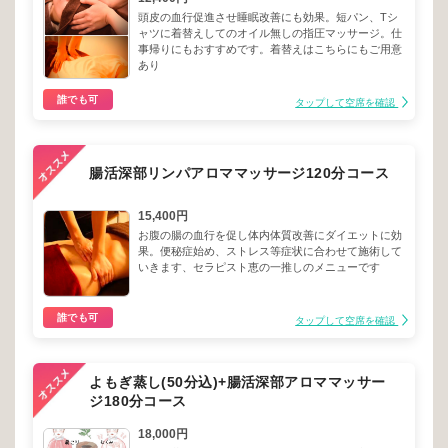
頭皮の血行促進させ睡眠改善にも効果。短パン、Tシ
ャツに着替えしてのオイル無しの指圧マッサージ。仕
事帰りにもおすすめです。着替えはこちらにもご用意
あり
誰でも可
タップして空席を確認
腸活深部リンパアロママッサージ120分コース
15,400円
お腹の腸の血行を促し体内体質改善にダイエットに効
果。便秘症始め、ストレス等症状に合わせて施術して
いきます、セラピスト恵の一推しのメニューです
誰でも可
タップして空席を確認
よもぎ蒸し(50分込)+腸活深部アロママッサー
ジ180分コース
18,000円