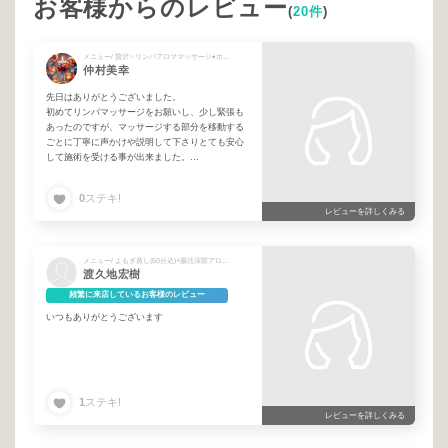
お客様からのレビュー
(
20件
)
メニュー/ 贅沢✨リンパアロママッサージ♦︎ホットストーン付♦︎120分コース
仲村美幸
先日はありがとうございました。
初めてリンパマッサージをお願いし、少し緊張も
あったのですが、マッサージする部分を移動する
ごとに丁寧に声かけや説明して下さりとても安心
して施術を受ける事が出来ました。
大分年季が入った滞りを丁寧にほぐし流して頂き
とてもリラックスした身体で深く眠る事が出来ま
0
ステキ!
した。
レビューを詳しくみる
改めて、自分の身体を大切に労る大切さや幸せを
感じさせて頂きました！
また、是非よろしくお願いします。
メニュー/ よもぎ蒸し(50分込)+腸活深部アロママッサージ180分コース
渡久地宏樹
頻繁に来店しているお客様のレビュー
いつもありがとうございます
1
ステキ!
レビューを詳しくみる