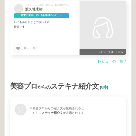
メニュー/ よもぎ蒸し(50分込)+腸活深部アロママッサージ180分コース
渡久地宏樹
頻繁に来店しているお客様のレビュー
いつもありがとうございます
最高です
0
ステキ!
レビューを詳しくみる
レビューの一覧
美容プロ
ステキナ紹介文
からの
(
0件
)
※美容プロからの紹介文が投稿されると
こちらに
ステキナ紹介文
が表示されます