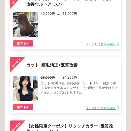
改善ウルトア+スパ
40,000円
→
31,000円
誰でも可
タップして空席を確認
カット+縮毛矯正+髪質改善
28,000円
→
24,800円
カット+縮毛矯正+髪質改善トリートメント 自然に纏
まるナチュラルストレート。その日から髪が巻けるス
タイル。メンズにもおすすめ
誰でも可
タップして空席を確認
【女性限定クーポン】リタッチカラー+髪質改