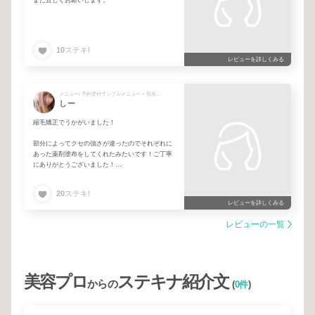
10
ステキ!
レビューを詳しくみる
メニュー/ 予約受付サンプルメニュー + 指名料 + ヘッドスパ単品 + カット+縮毛矯正+カラー+髪質改善トリートメント + イイスタンダート オイル
しー
縮毛矯正でうかがいました！
部分によってクセの強さが違ったのでそれぞれに
あった薬剤塗布をしてくれたみたいです！ご丁寧
にありがとうございました！
ヘッドスパもやってもらって！いい休日になりま
20
ステキ!
した！
レビューを詳しくみる
レビューの一覧
美容プロ
ステキナ紹介文
からの
(
0件
)