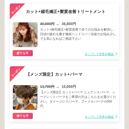
カット+縮毛矯正+髪質改善トリートメント
40,000円
→
36,800円
カット+縮毛矯正+髪質改善で全てのお悩みを解決し、
日頃の疲れを癒す極楽ヘッドスパ！頭皮のお悩み少し
でも気になればご相談下さい
誰でも可
タップして空席を確認
【メンズ限定】カット+パーマ
13,700円
→
10,000円
【メンズ限定】カット+パーマ ニュアンスパーマ、シ
ークレットパーマをご希望の方はこちらをお選びくだ
さい。ダメージレスパーマ、プードルパーマ+1000
円、
誰でも可
タップして空席を確認