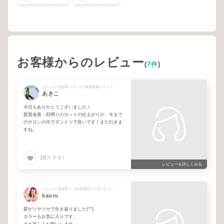
お客様からのレビュー
(
7件
)
メニュー/ 指名料 + カット+髪質改善トリートメント
あきこ
今日もありがとうございました！
髪質改善・顔周りのカットの仕上がりが、今まで
のサロンの中でダントツで良いです！また行きま
すね。
10
ステキ!
レビューを詳しくみる
メニュー/ 指名料 + 【女性限定クーポン】リタッチカラー+髪質改善トリートメント
kaoru
髪がツヤツヤで生き返りました(^^)
カラーもお気に入りです。
また宜しくお願いします。