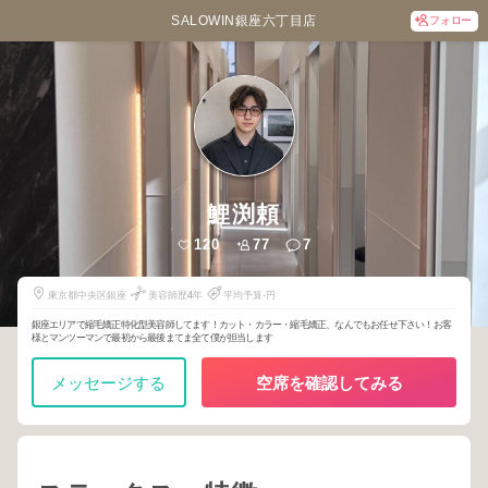
SALOWIN銀座六丁目店
フォロー
鯉渕頼
120
77
7
東京都中央区銀座
美容師歴
4
年
平均予算-円
銀座エリアで縮毛矯正特化型美容師してます！カット・カラー・縮毛矯正、なんでもお任せ下さい！お客
様とマンツーマンで最初から最後まてま全て僕が担当します
メッセージする
空席を確認してみる