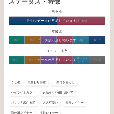
ステータス・特徴
男女比
データが不足しています
男性 50%
女性 50%
年齢比
データが不足しています
10代
20代
30代
40代
50代
60代
メニュー比率
トリートメ
データが不足しています
カット
カラー
パーマ
ストレート
その他
ント
くせ毛
似合わせ得意
一生付き合える
ハイライトカラー
女性らしい抜け感ヘア
パサつき広がる髪
大人可愛い
海外レイヤー
海外風レイヤー
海外レイヤー