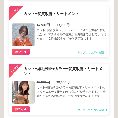
カット+髪質改善トリートメント
14,500円
→
13,000円
カット+髪質改善トリートメント 似合わせ骨格分析し
似合うヘアスタイルの提案から再現までさせていただ
きます。女性像18タイプから選定致します
誰でも可
タップして空席を確認
カット+縮毛矯正+カラー+髪質改善トリートメ
ント
43,000円
→
39,000円
カット+縮毛矯正+カラー+髪質改善トリートメントの
フルメニュー 1日全てのお悩みが改善できます。お時
間かかるためお早めのご予約おすすめいたします
誰でも可
タップして空席を確認