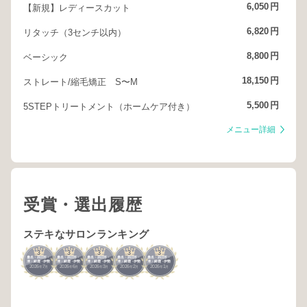
6,050
円
【新規】レディースカット
6,820
円
リタッチ（3センチ以内）
8,800
円
ベーシック
18,150
円
ストレート/縮毛矯正 S〜M
5,500
円
5STEPトリートメント（ホームケア付き）
メニュー詳細
受賞・選出履歴
ステキなサロンランキング
3
3
3
3
3
桑名・四日市・
桑名・四日市・
桑名・四日市・
桑名・四日市・
桑名・四日市・
津・鈴鹿・伊勢
津・鈴鹿・伊勢
津・鈴鹿・伊勢
津・鈴鹿・伊勢
津・鈴鹿・伊勢
2026
7
2026
6
2026
3
2026
2
2026
1
年
月
年
月
年
月
年
月
年
月