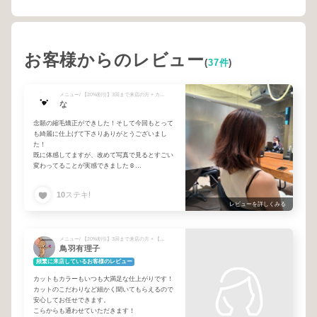
お客様からのレビュー
(
37件
)
メニュー/ 【20%割引】3回まで来店の方 + カット+髪質改善縮毛矯正+水素ケア
な
念願の縮毛矯正ができした！そして今回もとって
も綺麗に仕上げて下さりありがとうございまし
た！
既に体感してますが、改めて写真で見るとすごい
変わってることが実感できました☺
毎日サラサラで楽しいです☺
次回もよろしくお願いします！
10
ステキ!
レビューを詳しくみる
メニュー/ 【20%割引】3回まで来店の方 + 【20%割引】6週間以内の来店の方 + 【10%割引】8週間以内の来店の方 + 予約枠が■の場合ご相談ください + ケアカラー+水素ケア
鳥羽有理子
頻繁に来店しているお客様のレビュー
カットもカラーもいつも大満足な仕上がりです！
カットのこだわりなど細かく聞いてもらえるので
安心してお任せできます。
こらからも通わせていただきます！