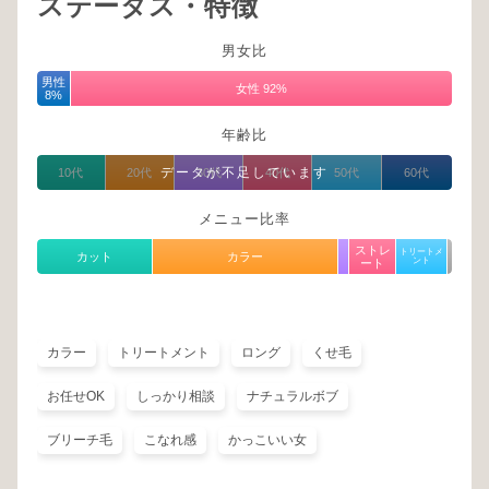
ステータス・特徴
男女比
男性
女性 92%
8%
年齢比
データが不足しています
10代
20代
30代
40代
50代
60代
メニュー比率
ストレ
トリートメ
カット
カラー
ント
ート
カラー
トリートメント
ロング
くせ毛
お任せOK
しっかり相談
ナチュラルボブ
ブリーチ毛
こなれ感
かっこいい女