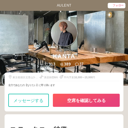
AULENT
フォロー
KANTA
913
389
37
東京都港区北青山3-5-
美容師歴
6
年
平均予算
18,000
〜
19,000
円
44
全力であなたの【なりたい】に寄り添います
メッセージする
空席を確認してみる