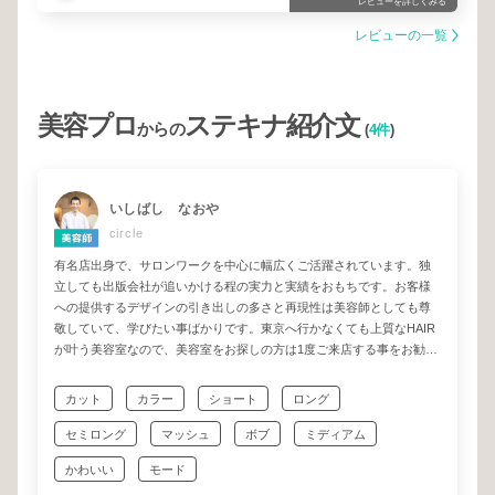
レビューを詳しくみる
レビューの一覧
美容プロ
ステキナ紹介文
からの
(
4件
)
いしばし なおや
circle
有名店出身で、サロンワークを中心に幅広くご活躍されています。独
立しても出版会社が追いかける程の実力と実績をおもちです。お客様
への提供するデザインの引き出しの多さと再現性は美容師としても尊
敬していて、学びたい事ばかりです。東京へ行かなくても上質なHAIR
が叶う美容室なので、美容室をお探しの方は1度ご来店する事をお勧め
します。期待を超えるデザインを叶えてくれる美容師さんです！
カット
カラー
ショート
ロング
セミロング
マッシュ
ボブ
ミディアム
かわいい
モード