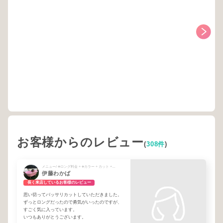
お客様からのレビュー
(
308件
)
メニュー/ ➕ロング料金 + ➕カラー + カット + カット&カラー + ➕2024.8月〜ご新規様&半年ぶり以上のお客様 + ➕ バランスケアトリートメント
伊藤わかば
長く来店しているお客様のレビュー
思い切ってバッサリカットしていただきました。
ずっとロングだったので勇気がいったのですが、
すごく気に入っています。
いつもありがとうございます。