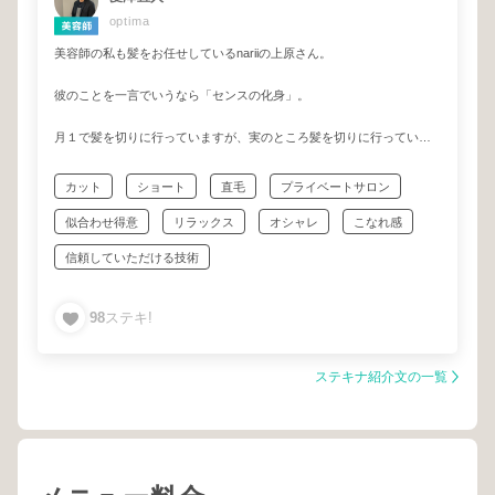
optima
美容師の私も髪をお任せしているnariiの上原さん。
彼のことを一言でいうなら「センスの化身」。
月１で髪を切りに行っていますが、実のところ髪を切りに行っている
というより、センスを分けてもらいに行ってるのが主な目的なので
す。
カット
ショート
直毛
プライベートサロン
センスのおすそ分け。
似合わせ得意
リラックス
オシャレ
こなれ感
彼が得意とするスタイルは
信頼していただける技術
女子力高めのな甘甘可愛いスタイルでもないし、王道のモテヘアーで
もなければ、保守的なコンサバヘアーでもない。
かと言って、流行やトレンドを意識しすぎた “最近よく見かけるヘアス
98
ステキ!
タイル” でもない。
【ちょっとだけ背伸びしたい】
ステキナ紹介文の一覧
【少しだけ挑戦してみたい】
【上手く言えないけどなんか良い感じにしたい】
そんなあなたが持ってる“なんとなくの理想”
その背中を押してくれるタイプの美容師さんです。