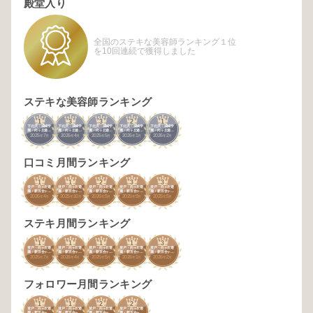
殿堂入り
全国のステキな美容師ランキング１位
を10回連続で獲得しました
ステキな美容師ランキング
1
3
3
2
1
下北沢・成城学
下北沢・成城学
下北沢・成城学
下北沢・成城学
下北沢・成城学
園・向ヶ丘遊
園・向ヶ丘遊
園・向ヶ丘遊
園・向ヶ丘遊
園・向ヶ丘遊
2025
7
2026
4
2025
5
2026
1
2026
2
園・新百合ヶ丘
園・新百合ヶ丘
園・新百合ヶ丘
園・新百合ヶ丘
園・新百合ヶ丘
年
月
年
月
年
月
年
月
年
月
口コミ月間ランキング
1
1
2
3
3
登戸・向ヶ丘遊
登戸・向ヶ丘遊
登戸・向ヶ丘遊
登戸・向ヶ丘遊
登戸・向ヶ丘遊
園・新百合ヶ
園・新百合ヶ
園・新百合ヶ
園・新百合ヶ
園・新百合ヶ
2026
4
2025
10
2026
5
2025
9
2025
5
丘・鶴川
丘・鶴川
丘・鶴川
丘・鶴川
丘・鶴川
年
月
年
月
年
月
年
月
年
月
ステキ月間ランキング
1
1
1
1
3
登戸・向ヶ丘遊
登戸・向ヶ丘遊
登戸・向ヶ丘遊
登戸・向ヶ丘遊
登戸・向ヶ丘遊
園・新百合ヶ
園・新百合ヶ
園・新百合ヶ
園・新百合ヶ
園・新百合ヶ
2025
7
2026
4
2025
5
2026
1
2026
2
丘・鶴川
丘・鶴川
丘・鶴川
丘・鶴川
丘・鶴川
年
月
年
月
年
月
年
月
年
月
フォロワー月間ランキング
1
1
2
2
登戸・向ヶ丘遊
登戸・向ヶ丘遊
登戸・向ヶ丘遊
登戸・向ヶ丘遊
園・新百合ヶ
園・新百合ヶ
園・新百合ヶ
園・新百合ヶ