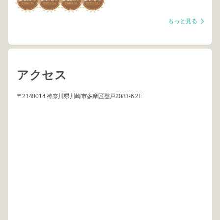
2026
7
2026
5
2026
6
2025
12
丘・鶴川
丘・鶴川
丘・鶴川
丘・鶴川
年
月
年
月
年
月
年
月
もっと見る
アクセス
〒2140014 神奈川県川崎市多摩区登戸2083-6 2F