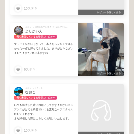
10
ステキ!
レビューを詳しくみる
メニュー/ KIDS CUT 出来るだけ結んでこないで頂けると助かります
よしかいえ
長く来店しているお客様のレビュー
すっごくかわいくなって、本人もルンルンで楽し
かった〜💇と帰ってきました。ありがとうござい
ました！また7月に来ますね！
0
ステキ!
レビューを詳しくみる
メニュー/ + カット
なおこ
長く来店しているお客様のレビュー
いつも帰省した時にお願いしてます！細かいニュ
アンスがとても綺麗でいつも素敵なヘアスタイル
にしてくれます。
また帰省した際はよろしくお願いいたします。
10
ステキ!