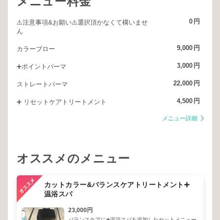
メニュー料金
実際に上原さんがつくるヘアスタイルや、お客様からのレビューを見
ていただければ、すぐにその意味が理解できるかと(^^)
0
円
⚠️注意事項&お願い⚠️選択頂かなくて構いませ
ん
でね、そういうセンスを身にまとったときの自分って楽しいんです
よ。人に褒められるし。
9,000
円
カラーブロー
「本当の意味で垢抜けるってこういうことなのね。」
3,000
円
➕ポイントパーマ
「“私らしい”の正解ってこれだったんだ。」
22,000
円
ストレートパーマ
（私以外にもこんなふうに思ってるお客様も少なく無いんじゃないか
4,500
円
➕ リセットケアトリートメント
な。）
メニュー詳細
きっとあなたにもピッタリの似合うが見つかるはずですよ。
そう、nariiならね♪
オススメのメニュー
カットカラー&バランスケアトリートメント➕
温浴スパ
23,000円
バランスケアに➕温浴スパを追加したセットメニュー