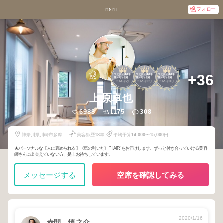
narii
フォロー
1
1
1
+36
下北沢・成城学
下北沢・成城学
下北沢・成城学
園・向ヶ丘遊
園・向ヶ丘遊
園・向ヶ丘遊
2026
2
2025
12
2025
10
園・新百合ヶ丘
園・新百合ヶ丘
園・新百合ヶ丘
年
月
年
月
年
月
上原卓也
6988
1175
308
神奈川県川崎市多摩区
美容師歴
18
年
平均予算
14,000
〜
15,000
円
登戸2083-6 2F
★パーソナルな【人に褒められる】《気の利いた》 "HAIR"をお届けします。ずっと付き合っていける美容
師さんに出会えていない方、是非お待ちしています。
メッセージする
空席を確認してみる
2020/1/16
赤間 慎之介