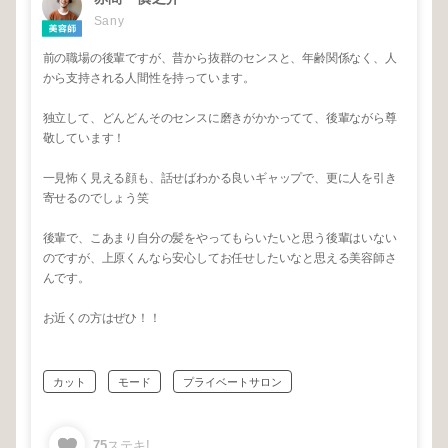
Sany
前の職場の後輩ですが、昔から抜群のセンスと、年齢関係なく、人
から支持される人間性を持っています。
独立して、どんどんそのセンスに磨きがかかってて、後輩ながら尊
敬しています！
一見怖く見える顔も、話せばわかる良いギャップで、更に人を引き
寄せるのでしょう笑
後輩で、こあまり自分の髪をやってもらいたいと思う後輩はいない
のですが、上原くんなら安心してお任せしたいなと思える美容師さ
んです。
お近くの方はぜひ！！
カット
モード
プライベートサロン
75
ステキ!