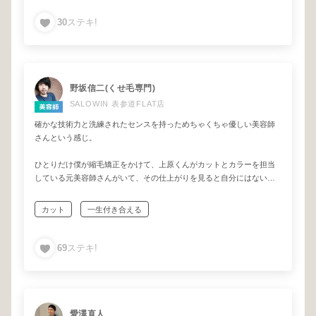
30
ステキ!
野坂信二(くせ毛専門)
SALOWIN 表参道FLAT店
確かな技術力と洗練されたセンスを持っためちゃくちゃ優しい美容師
さんという感じ。
ひとりだけ僕が縮毛矯正をかけて、上原くんがカットとカラーを担当
している元美容師さんがいて、その仕上がりを見ると自分にはない技
術と感性を持っていて単純に尊敬しています。
カット
一生付き合える
たまに飲みに行く友人でもありますが、とても優しく人にしっかり寄
り添えるひとなので「最後の美容師さん」を探している方にはピッタ
リかと。
69
ステキ!
愛澤直人