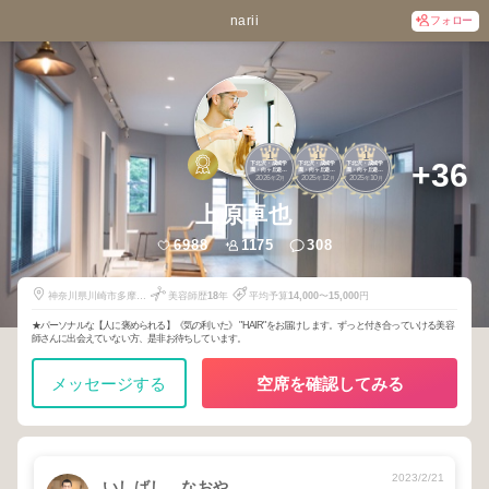
narii
フォロー
1
1
1
+36
下北沢・成城学
下北沢・成城学
下北沢・成城学
園・向ヶ丘遊
園・向ヶ丘遊
園・向ヶ丘遊
2026
2
2025
12
2025
10
園・新百合ヶ丘
園・新百合ヶ丘
園・新百合ヶ丘
年
月
年
月
年
月
上原卓也
6988
1175
308
神奈川県川崎市多摩区
美容師歴
18
年
平均予算
14,000
〜
15,000
円
登戸2083-6 2F
★パーソナルな【人に褒められる】《気の利いた》 "HAIR"をお届けします。ずっと付き合っていける美容
師さんに出会えていない方、是非お待ちしています。
メッセージする
空席を確認してみる
2023/2/21
いしばし なおや