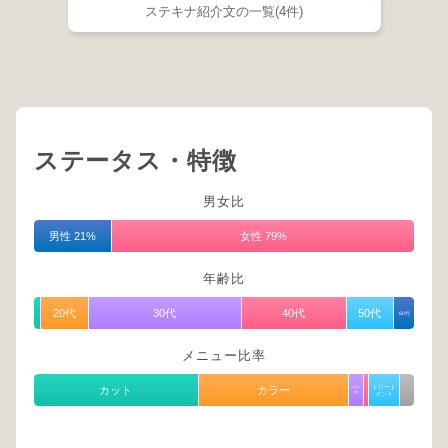
ステキナ紹介文の一覧(4件)
ステータス・特徴
男女比
男性 21%
女性 79%
年齢比
20代
30代
40代
50代
60代
メニュー比率
トリート
カット
カラー
パー
マ
メント