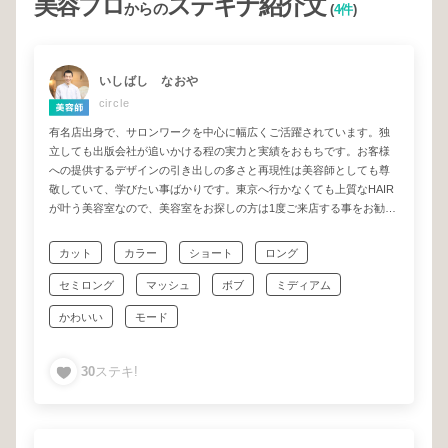
美容プロ
ステキナ紹介文
からの
(
4件
)
いしばし なおや
circle
有名店出身で、サロンワークを中心に幅広くご活躍されています。独
立しても出版会社が追いかける程の実力と実績をおもちです。お客様
への提供するデザインの引き出しの多さと再現性は美容師としても尊
敬していて、学びたい事ばかりです。東京へ行かなくても上質なHAIR
が叶う美容室なので、美容室をお探しの方は1度ご来店する事をお勧め
します。期待を超えるデザインを叶えてくれる美容師さんです！
カット
カラー
ショート
ロング
セミロング
マッシュ
ボブ
ミディアム
かわいい
モード
30
ステキ!