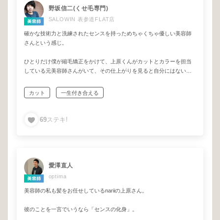
野坂信二(くせ毛専門)
SALOWIN 表参道FLAT店
確かな技術力と洗練されたセンスを持っためちゃくちゃ優しい美容師
さんという感じ。
ひとりだけ僕が縮毛矯正をかけて、上原くんがカットとカラーを担当
している元美容師さんがいて、その仕上がりを見ると自分にはない技
術と感性を持っていて単純に尊敬しています。
カット
一生付き合える
たまに飲みに行く友人でもありますが、とても優しく人にしっかり寄
り添えるひとなので「最後の美容師さん」を探している方にはピッタ
リかと。
69
ステキ!
愛澤直人
optima
美容師の私も髪をお任せしているnariiの上原さん。
彼のことを一言でいうなら「センスの化身」。