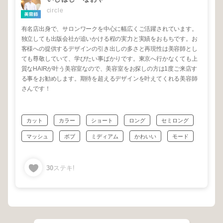
circle
有名店出身で、サロンワークを中心に幅広くご活躍されています。
独立しても出版会社が追いかける程の実力と実績をおもちです。お
客様への提供するデザインの引き出しの多さと再現性は美容師とし
ても尊敬していて、学びたい事ばかりです。東京へ行かなくても上
質なHAIRが叶う美容室なので、美容室をお探しの方は1度ご来店す
る事をお勧めします。期待を超えるデザインを叶えてくれる美容師
さんです！
カット
カラー
ショート
ロング
セミロング
マッシュ
ボブ
ミディアム
かわいい
モード
30
ステキ!