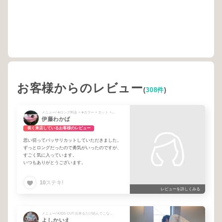
お客様からのレビュー
(
308件
)
メニュー/ ➕ロング料金 + ➕カラー + カット + カット&カラー + ➕2024.8月〜ご新規様&半年ぶり以上のお客様 + ➕ バランスケアトリートメント
伊藤わかば
長く来店しているお客様のレビュー
思い切ってバッサリカットしていただきました。
ずっとロングだったので勇気がいったのですが、
すごく気に入っています。
いつもありがとうございます。
10
ステキ!
レビューを詳しくみる
メニュー/ KIDS CUT 出来るだけ結んでこないで頂けると助かります
よしかいえ