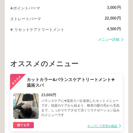
「本当の意味で垢抜けるってこういうことなのね。」
3,000
円
➕ポイントパーマ
「“私らしい”の正解ってこれだったんだ。」
22,000
円
ストレートパーマ
（私以外にもこんなふうに思ってるお客様も少なく無いんじゃないか
4,500
円
➕ リセットケアトリートメント
な。）
メニュー詳細
きっとあなたにもピッタリの似合うが見つかるはずですよ。
そう、nariiならね♪
オススメのメニュー
カットカラー&バランスケアトリートメント➕
温浴スパ
23,000円
バランスケアに➕温浴スパを追加したセットメニュー
です。頭皮のケアから始まり、根本の髪の毛から毛先
まで、しっかりケアさせて頂くリラクゼーション込み
のメニューです
誰でも可
タップして空席を確認