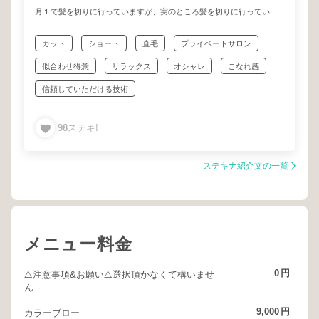
月１で髪を切りに行っていますが、実のところ髪を切りに行っている
というより、センスを分けてもらいに行ってるのが主な目的なので
す。
カット
ショート
直毛
プライベートサロン
センスのおすそ分け。
似合わせ得意
リラックス
オシャレ
こなれ感
彼が得意とするスタイルは
信頼していただける技術
女子力高めのな甘甘可愛いスタイルでもないし、王道のモテヘアーで
もなければ、保守的なコンサバヘアーでもない。
かと言って、流行やトレンドを意識しすぎた “最近よく見かけるヘアス
98
ステキ!
タイル” でもない。
【ちょっとだけ背伸びしたい】
ステキナ紹介文の一覧
【少しだけ挑戦してみたい】
【上手く言えないけどなんか良い感じにしたい】
そんなあなたが持ってる“なんとなくの理想”
その背中を押してくれるタイプの美容師さんです。
メニュー料金
実際に上原さんがつくるヘアスタイルや、お客様からのレビューを見
ていただければ、すぐにその意味が理解できるかと(^^)
0
円
⚠️注意事項&お願い⚠️選択頂かなくて構いませ
ん
でね、そういうセンスを身にまとったときの自分って楽しいんです
よ。人に褒められるし。
9,000
円
カラーブロー