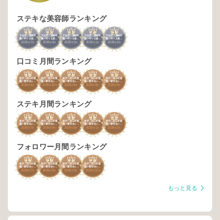
ステキな美容師ランキング
1
3
3
2
1
下北沢・成城学
下北沢・成城学
下北沢・成城学
下北沢・成城学
下北沢・成城学
園・向ヶ丘遊
園・向ヶ丘遊
園・向ヶ丘遊
園・向ヶ丘遊
園・向ヶ丘遊
2025
7
2026
4
2025
5
2026
1
2026
2
園・新百合ヶ丘
園・新百合ヶ丘
園・新百合ヶ丘
園・新百合ヶ丘
園・新百合ヶ丘
年
月
年
月
年
月
年
月
年
月
口コミ月間ランキング
1
1
2
3
3
登戸・向ヶ丘遊
登戸・向ヶ丘遊
登戸・向ヶ丘遊
登戸・向ヶ丘遊
登戸・向ヶ丘遊
園・新百合ヶ
園・新百合ヶ
園・新百合ヶ
園・新百合ヶ
園・新百合ヶ
2026
4
2025
10
2026
5
2025
9
2025
5
丘・鶴川
丘・鶴川
丘・鶴川
丘・鶴川
丘・鶴川
年
月
年
月
年
月
年
月
年
月
ステキ月間ランキング
1
1
1
1
3
登戸・向ヶ丘遊
登戸・向ヶ丘遊
登戸・向ヶ丘遊
登戸・向ヶ丘遊
登戸・向ヶ丘遊
園・新百合ヶ
園・新百合ヶ
園・新百合ヶ
園・新百合ヶ
園・新百合ヶ
2025
7
2026
4
2025
5
2026
1
2026
2
丘・鶴川
丘・鶴川
丘・鶴川
丘・鶴川
丘・鶴川
年
月
年
月
年
月
年
月
年
月
フォロワー月間ランキング
1
1
2
2
登戸・向ヶ丘遊
登戸・向ヶ丘遊
登戸・向ヶ丘遊
登戸・向ヶ丘遊
園・新百合ヶ
園・新百合ヶ
園・新百合ヶ
園・新百合ヶ
2026
7
2026
5
2026
6
2025
12
丘・鶴川
丘・鶴川
丘・鶴川
丘・鶴川
年
月
年
月
年
月
年
月
もっと見る