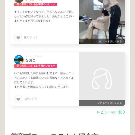
長く来店しているお客様のレビュー
すっごくかわいくなって、本人もルンルンで楽し
かった〜💇と帰ってきました。ありがとうござい
ました！また7月に来ますね！
0
ステキ!
レビューを詳しくみる
メニュー/ + カット
なおこ
長く来店しているお客様のレビュー
いつも帰省した時にお願いしてます！細かいニュ
アンスがとても綺麗でいつも素敵なヘアスタイル
にしてくれます。
また帰省した際はよろしくお願いいたします。
10
ステキ!
レビューを詳しくみる
レビューの一覧