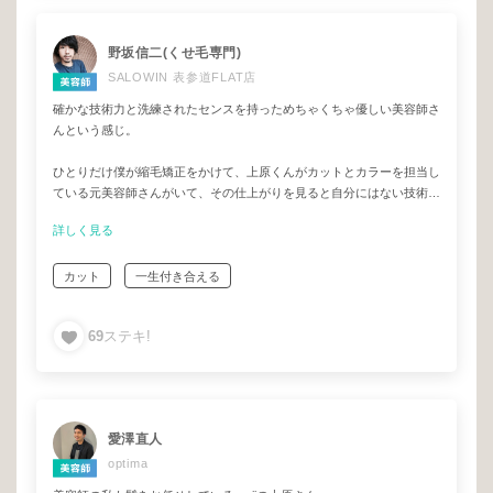
野坂信二(くせ毛専門)
SALOWIN 表参道FLAT店
確かな技術力と洗練されたセンスを持っためちゃくちゃ優しい美容師さ
んという感じ。
ひとりだけ僕が縮毛矯正をかけて、上原くんがカットとカラーを担当し
ている元美容師さんがいて、その仕上がりを見ると自分にはない技術と
感性を持っていて単純に尊敬しています。
詳しく見る
たまに飲みに行く友人でもありますが、とても優しく人にしっかり寄り
カット
一生付き合える
添えるひとなので「最後の美容師さん」を探している方にはピッタリか
と。
69
ステキ!
愛澤直人
optima