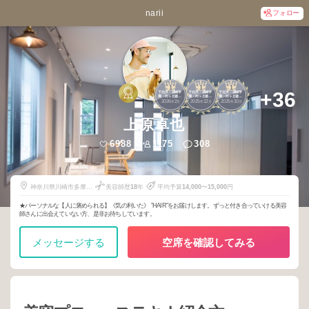
narii
フォロー
1
1
1
+36
下北沢・成城学
下北沢・成城学
下北沢・成城学
園・向ヶ丘遊
園・向ヶ丘遊
園・向ヶ丘遊
2026
2
2025
12
2025
10
園・新百合ヶ丘
園・新百合ヶ丘
園・新百合ヶ丘
年
月
年
月
年
月
上原卓也
6988
1175
308
神奈川県川崎市多摩区
美容師歴
18
年
平均予算
14,000
〜
15,000
円
登戸2083-6 2F
★パーソナルな【人に褒められる】《気の利いた》 "HAIR"をお届けします。ずっと付き合っていける美容
師さんに出会えていない方、是非お待ちしています。
メッセージする
空席を確認してみる