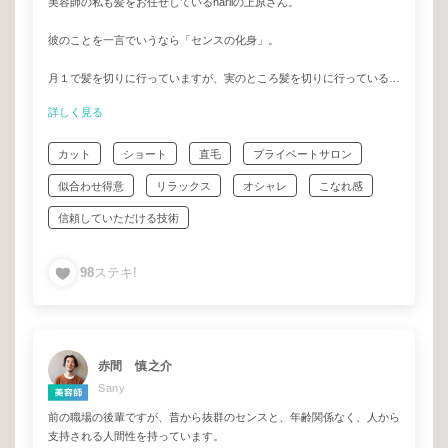
美容師の私も髪をお任せしているnariiの上原さん。
彼のことを一言でいうなら「センスの化身」。
月１で髪を切りに行っていますが、実のところ髪を切りに行っていると
いうより、センスを分けてもらいに行ってるのが主な目的なのです。
詳しく見る
センスのおすそ分け。
カット
ショート
直毛
プライベートサロン
彼が得意とするスタイルは
女子力高めのな甘甘可愛いスタイルでもないし、王道のモテヘアーでも
似合わせ得意
リラックス
オシャレ
こなれ感
なければ、保守的なコンサバヘアーでもない。
かと言って、流行やトレンドを意識しすぎた “最近よく見かけるヘアス
信頼していただける技術
タイル” でもない。
【ちょっとだけ背伸びしたい】
98
ステキ!
【少しだけ挑戦してみたい】
【上手く言えないけどなんか良い感じにしたい】
そんなあなたが持ってる“なんとなくの理想”
その背中を押してくれるタイプの美容師さんです。
赤間 慎之介
Sany
実際に上原さんがつくるヘアスタイルや、お客様からのレビューを見て
前の職場の後輩ですが、昔から抜群のセンスと、年齢関係なく、人から
いただければ、すぐにその意味が理解できるかと(^^)
支持される人間性を持っています。