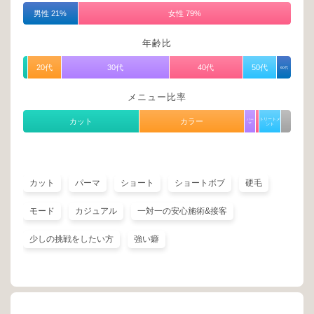
男性 21%
女性 79%
年齢比
20代
30代
40代
50代
60代
メニュー比率
トリートメ
カット
カラー
パー
マ
ント
カット
パーマ
ショート
ショートボブ
硬毛
モード
カジュアル
一対一の安心施術&接客
少しの挑戦をしたい方
強い癖