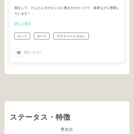
でね、そういうセンスを身にまとったときの自分って楽しいんですよ。
独立して、どんどんそのセンスに磨きがかかってて、後輩ながら尊敬し
人に褒められるし。
ています！
「本当の意味で垢抜けるってこういうことなのね。」
詳しく見る
一見怖く見える顔も、話せばわかる良いギャップで、更に人を引き寄せ
「“私らしい”の正解ってこれだったんだ。」
るのでしょう笑
カット
モード
プライベートサロン
（私以外にもこんなふうに思ってるお客様も少なく無いんじゃないか
後輩で、こあまり自分の髪をやってもらいたいと思う後輩はいないので
な。）
すが、上原くんなら安心してお任せしたいなと思える美容師さんです。
75
ステキ!
きっとあなたにもピッタリの似合うが見つかるはずですよ。
お近くの方はぜひ！！
そう、nariiならね♪
ステータス・特徴
男女比