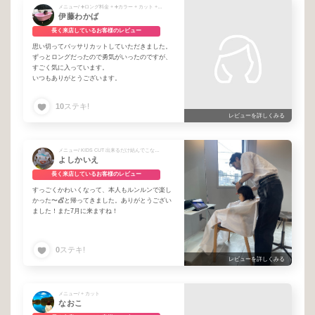
メニュー/ ➕ロング料金 + ➕カラー + カット + カット&カラー + ➕2024.8月〜ご新規様&半年ぶり以上のお客様 + ➕ バランスケアトリートメント
伊藤わかば
長く来店しているお客様のレビュー
思い切ってバッサリカットしていただきました。
ずっとロングだったので勇気がいったのですが、
すごく気に入っています。
いつもありがとうございます。
10
ステキ!
レビューを詳しくみる
メニュー/ KIDS CUT 出来るだけ結んでこないで頂けると助かります
よしかいえ
長く来店しているお客様のレビュー
すっごくかわいくなって、本人もルンルンで楽し
かった〜💇と帰ってきました。ありがとうござい
ました！また7月に来ますね！
0
ステキ!
レビューを詳しくみる
メニュー/ + カット
なおこ