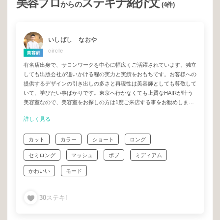
美容プロ
ステキナ紹介文
からの
(4件)
いしばし なおや
circle
有名店出身で、サロンワークを中心に幅広くご活躍されています。独立
しても出版会社が追いかける程の実力と実績をおもちです。お客様への
提供するデザインの引き出しの多さと再現性は美容師としても尊敬して
いて、学びたい事ばかりです。東京へ行かなくても上質なHAIRが叶う
美容室なので、美容室をお探しの方は1度ご来店する事をお勧めしま
す。期待を超えるデザインを叶えてくれる美容師さんです！
詳しく見る
カット
カラー
ショート
ロング
セミロング
マッシュ
ボブ
ミディアム
かわいい
モード
30
ステキ!