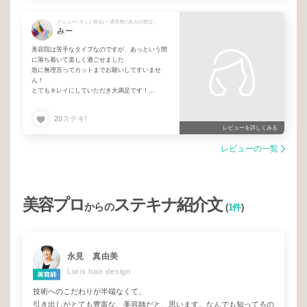
メニュー/ カット(B込) + 透明感のある白髪ぼかし
みー
美容院は苦手なタイプなのですが、あっという間
に落ち着いて楽しく過ごせました
急に無理言ってカットまでお願いしてすいませ
ん！
とてもキレイにしていただき大満足です！
これで明日の朝からストレスなく仕事にいけます
(笑)
20
ステキ!
ありがとうございました
レビューを詳しくみる
また伺わせてください
レビューの一覧
美容プロ
ステキナ紹介文
からの
(
1件
)
永見 真由美
Loris hair design
技術へのこだわりが半端なくて、
引き出しがとても豊富な、美容師だと、思います。なんでも知ってるの