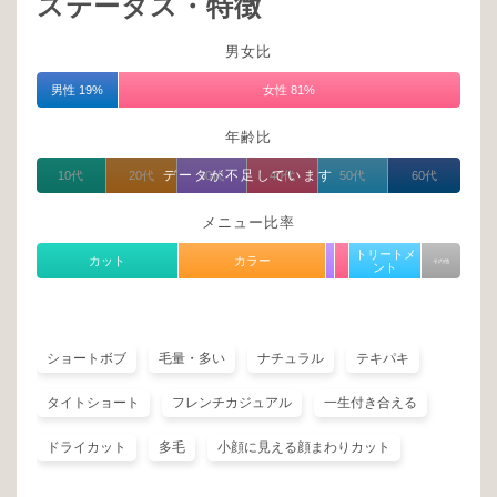
ステータス・特徴
男女比
男性 19%
女性 81%
年齢比
データが不足しています
10代
20代
30代
40代
50代
60代
メニュー比率
トリートメ
カット
カラー
その他
ント
ショートボブ
毛量・多い
ナチュラル
テキパキ
タイトショート
フレンチカジュアル
一生付き合える
ドライカット
多毛
小顔に見える顔まわりカット