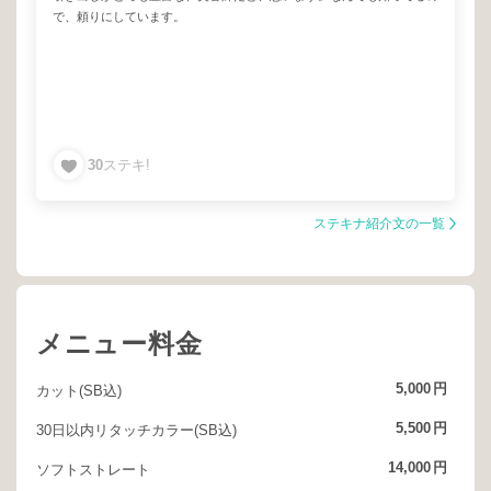
で、頼りにしています。
30
ステキ!
ステキナ紹介文の一覧
メニュー料金
5,000
円
カット(SB込)
5,500
円
30日以内リタッチカラー(SB込)
14,000
円
ソフトストレート