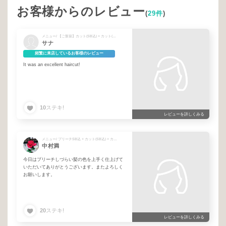
お客様からのレビュー
(
29件
)
メニュー/ 【ご新規】カット(SB込) + カット(SB込)
サナ
頻繁に来店しているお客様のレビュー
It was an excellent haircut!
10
ステキ!
レビューを詳しくみる
メニュー/ ブリーチSB込 + カット(SB込) + カット(B込)
中村満
今日はブリーチしづらい髪の色を上手く仕上げて
いただいてありがとうございます。またよろしく
お願いします。
20
ステキ!
レビューを詳しくみる