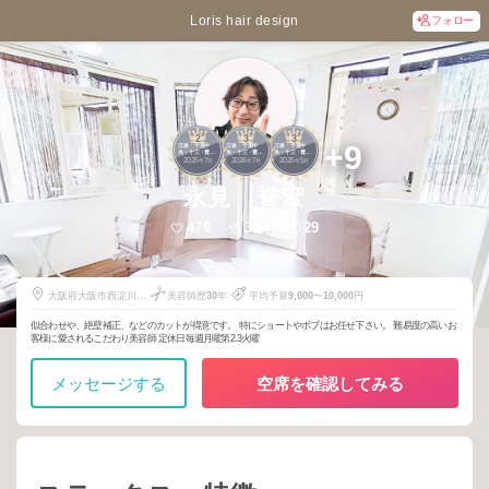
Loris hair design
フォロー
2
3
3
+9
江坂・千里中
江坂・千里中
江坂・千里中
央・十三・豊
央・十三・豊
央・十三・豊
2025
7
2026
7
2025
5
中・池田・箕
中・池田・箕
中・池田・箕
年
月
年
月
年
月
面・新大阪・吹
面・新大阪・吹
面・新大阪・吹
田
田
田
永見 誉宏
479
314
29
大阪府大阪市西淀川区
美容師歴
30
年
平均予算
9,000
〜
10,000
円
柏里2-7-8
似合わせや、絶壁補正、などのカットが得意です。 特にショートやボブはお任せ下さい。 難易度の高いお
客様に愛されるこだわり美容師 定休日毎週月曜第2.3火曜
メッセージする
空席を確認してみる