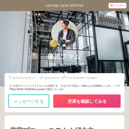
synergy salon NEHAN
フォロー
藤田ファム
559
722
65
東京都港区北青山3-4-
美容師歴
17
年
平均予算
18,000
〜
19,000
円
3のの青山2階
【くせ毛のスペシャリスト】センスが武器です。"おまかせ"で似合って褒められる雰囲気にします。ヘアケ
ア製品の開発や美容情報をyoutubeで発信しています。
メッセージする
空席を確認してみる