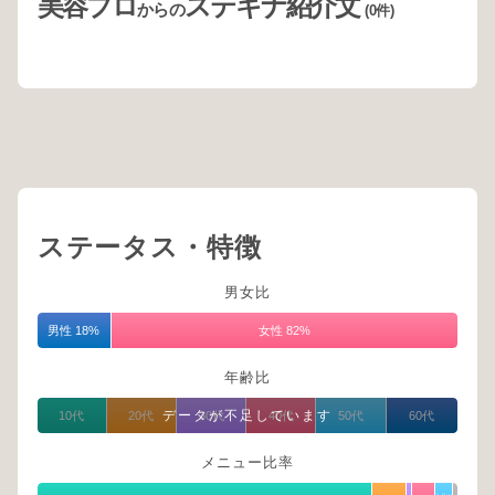
美容プロ
ステキナ紹介文
からの
(0件)
ステータス・特徴
男女比
男性 18%
女性 82%
年齢比
データが不足しています
10代
20代
30代
40代
50代
60代
メニュー比率