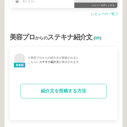
4
ステキ!
ージを持っていけば、それを自分に似合う形で提
レビューを詳しくみる
案してくれます。ふわっとしたことを言ってもそ
こからのカウンセリングで汲み取ってくれて、本
レビューの一覧
当に毎回感謝です！笑
今日もありがとうございました☺︎これからもお世
話になります☺︎☺︎
美容プロ
ステキナ紹介文
からの
(
0件
)
※美容プロからの紹介文が投稿されると
こちらに
ステキナ紹介文
が表示されます
紹介文を投稿する方法