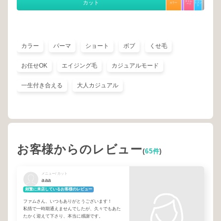
トリー
カット
ストレ
カラー
トメン
ート
ト
カラー
パーマ
ショート
ボブ
くせ毛
お任せOK
エイジング毛
カジュアルモード
一生付き合える
大人カジュアル
お客様からのレビュー
(
65件
)
メニュー/ カット
aaa
頻繁に来店しているお客様のレビュー
ファムさん、いつもありがとうございます！
私情で一時期通えませんでしたが、久々でもあた
たかく迎えて下さり、本当に感謝です。