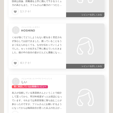
技術は勿論、距離感を上手に掴んで下さるコミュ
力の高さもまた、ファムさんの魅力の一つだと思
います。
1
ステキ!
そして、やっぱり私にとってファムさんのシンプ
レビューを詳しくみる
ルボブはNo.1です！ファムさんに
切って頂くと、毎回気分が上がります٩(๑❛ᴗ❛๑)۶
どうしようか迷っている時でもおまかせの一言
メニュー/ カットカラー
で、想像以上にステキにそしてオシャレに仕上げ
HOSHINO
てくれる美容師さんです！
改めてお世話になりますので、引き続きよろしく
くせが強くてどうしようもない髪を全く否定され
お願いします！
ず安心してお話できました。困っていることをう
まく伝えられなくても、なぜか伝わっていくよう
でした。セットの仕方も丁寧に教えていただきま
した。鏡の中の自分の姿がどんどん素敵になって
いき、びっくりでした。次にカットに行くのが楽
しみに思えたのは、初めてでした。自分の髪に劣
4
ステキ!
等感のある方には是非おすすめしたい美容師さん
レビューを詳しくみる
です。
メニュー/ カットパーマトリートメント
しい
長く来店しているお客様のレビュー
友人が信頼している美容師さんということで紹介
して貰ってから、早10年程度ずっとお世話になっ
ています。それまでは美容室後に落ち込むことが
多かったのですが、ファムさんにお願いするよう
になってからは毎回自分が思った以上の仕上がり
になって、毎回るんるんです٩( ᐛ )وなりたいイメ