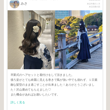
2026/03/05
みさ
来店年数/1ヶ月
来店回数/1回
卒業式のヘアセットと着付けをして頂きました。
後ろ姿がとても綺麗に見える巻きで風が強い中でも崩れず、１日素
敵な髪型のまま過ごすことが出来ました！ありがとうございまし
た！沢山褒めてもらえました♡
また機会があればお願いしたいです。
詳しく見る