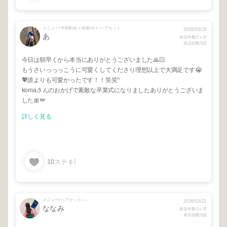
メニュー/ 早朝料金 + 袴着付け⋆ヘアセット
2026/03/26
あ
来店年数/1ヶ月
来店回数/1回
今日は朝早くから本当にありがとうございました🙏🏻
もうさいっっっこうに可愛くしてくださり理想以上で大満足です😭
💖誰よりも可愛かったです！！笑笑^
komaさんのおかげで素敵な卒業式になりましたありがとうございま
した🎀🪽
詳しく見る
10
ステキ!
メニュー/ ヘアセット⑅ ⋆
2026/03/21
ななみ
来店年数/1ヶ月
来店回数/2回