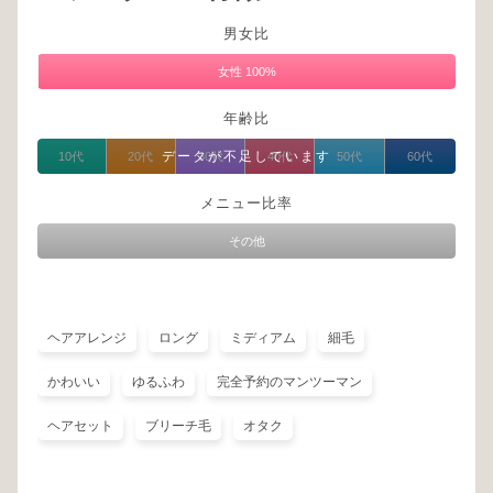
男女比
男
性
女性 100%
0%
年齢比
データが不足しています
10代
20代
30代
40代
50代
60代
メニュー比率
その他
ヘアアレンジ
ロング
ミディアム
細毛
かわいい
ゆるふわ
完全予約のマンツーマン
ヘアセット
ブリーチ毛
オタク