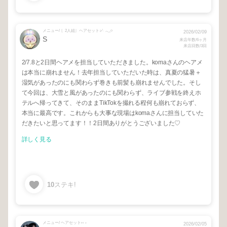
メニュー/ 〖2人組〗ヘアセット𓍯 𓂃𓈒𓏸
2026/02/09
S
来店年数/6ヶ月
来店回数/3回
2/7.8と2日間ヘアメを担当していただきました。komaさんのヘアメ
は本当に崩れません！去年担当していただいた時は、真夏の猛暑＋
湿気があったのにも関わらず巻きも前髪も崩れませんでした。そし
て今回は、大雪と風があったのにも関わらず、ライブ参戦を終えホ
テルへ帰ってきて、そのままTikTokを撮れる程何も崩れておらず、
本当に最高です。これからも大事な現場はkomaさんに担当していた
だきたいと思ってます！！2日間ありがとうございました♡
詳しく見る
10
ステキ!
メニュー/ ヘアセット⑅ ⋆
2026/02/05