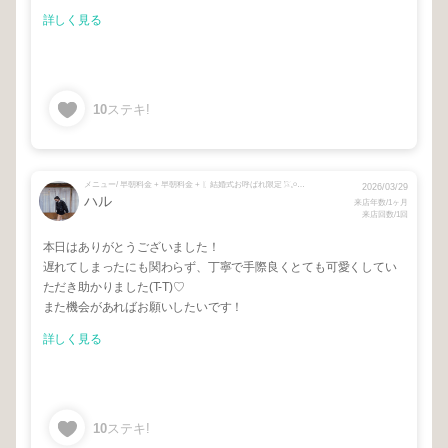
詳しく見る
10
ステキ!
メニュー/ 早朝料金 + 早朝料金 + 〖結婚式お呼ばれ限定𓅯𓈒𓏸〗ヘアセット
2026/03/29
ハル
来店年数/1ヶ月
来店回数/1回
本日はありがとうございました！
遅れてしまったにも関わらず、丁寧で手際良くとても可愛くしてい
ただき助かりました(T-T)♡
また機会があればお願いしたいです！
詳しく見る
10
ステキ!