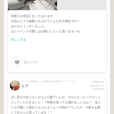
何度かお世話になっております。
今回もとても素敵に仕上げていただき大満足です♡
ありがとうございました。
またイベントの際にはお願いしたいと思います.⋆𝜗𝜚
詳しく見る
11
ステキ!
メニュー/ 早朝料金 + 〖結婚式お呼ばれ限定𓅯𓈒𓏸〗ヘアセット
2026/05/03
なぎ
来店年数/1ヶ月
来店回数/2回
少し長さが足りないかなと心配でしたが、やりたかったヘアセット
にしていただきました！♡時間が経っても崩れることもなく、友人
にも可愛いと褒めてもらえました✨☺️初めてでしたが、今後もお願
いできたらと思っています！！