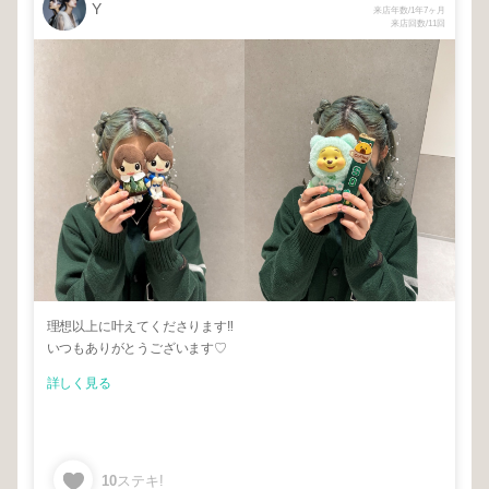
Y
来店年数/1年7ヶ月
来店回数/11回
理想以上に叶えてくださります‼︎
いつもありがとうございます♡
詳しく見る
10
ステキ!