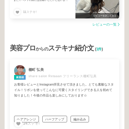
す.⋆𝜗𝜚
11
ステキ!
レビューを詳しくみる
レビューの一覧
美容プロ
ステキナ紹介文
からの
(
1件
)
棚町 弘美
share salon Retaaan フリーランス棚町弘美
お客様レビューとInstagram拝見させて頂きました。とても素敵なスタ
イル！リボンを使ってこんなに可愛くスタイリングできる人を初めて
知りました！今後の作品も楽しみにしております☆
ヘアアレンジ
ハーフアップ
編み込み
24
ステキ!