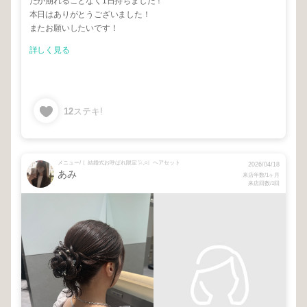
たが崩れることなく1日持ちました！
本日はありがとうございました！
またお願いしたいです！
詳しく見る
12
ステキ!
メニュー/ 〖結婚式お呼ばれ限定𓅯𓈒𓏸〗ヘアセット
2026/04/18
あみ
来店年数/1ヶ月
来店回数/1回