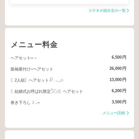
ステキナ紹介文の一覧
メニュー料金
6,500
円
ヘアセット⑅ ⋆
26,000
円
振袖着付け⋆ヘアセット
13,000
円
〖2人組〗ヘアセット𓍯 𓂃𓈒𓏸
6,200
円
〖結婚式お呼ばれ限定𓅯𓈒𓏸〗ヘアセット
3,500
円
巻き下ろし☽ ⸝⋆
メニュー詳細