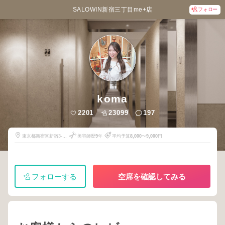
SALOWIN新宿三丁目me+店
フォロー
koma
2201
23099
197
東京都新宿区新宿3-
美容師歴
9
年
平均予算
8,000
〜
9,000
円
17-2
フォローする
空席を確認してみる