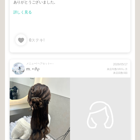
ありがとうございました。
詳しく見る
0
ステキ!
メニュー/ ヘアセット⑅ ⋆
2026/05/17
m.⋆𝜗𝜚
来店年数/1年9ヶ月
来店回数/3回