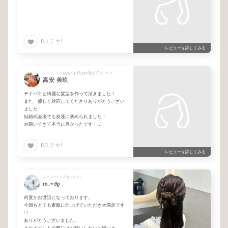
0
ステキ!
レビューを詳しくみる
メニュー/ 〖結婚式お呼ばれ限定𓅯𓈒𓏸〗ヘアセット
高安 美玖
テキパキと綺麗な髪型を作って頂きました！
また、優しく対応してくださりありがとうござい
ました！
結婚式会場でも友達に褒められました！
お願いできて本当に良かったです！
ありがとうございました。
0
ステキ!
レビューを詳しくみる
メニュー/ ヘアセット⑅ ⋆
m.⋆𝜗𝜚
何度かお世話になっております。
今回もとても素敵に仕上げていただき大満足です
♡
ありがとうございました。
またイベントの際にはお願いしたいと思いま