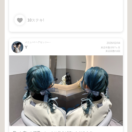
10
ステキ!
メニュー/ ヘアセット⑅ ⋆
2026/02/04
Y
来店年数/1年7ヶ月
来店回数/11回