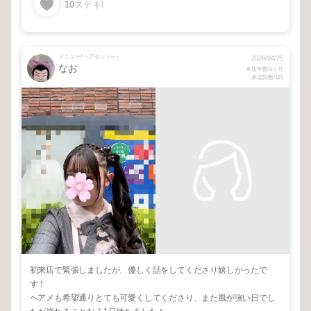
10
ステキ!
メニュー/ ヘアセット⑅ ⋆
2026/04/25
なお
来店年数/1ヶ月
来店回数/1回
初来店で緊張しましたが、優しく話をしてくださり嬉しかったで
す！
ヘアメも希望通りとても可愛くしてくださり、また風が強い日でし