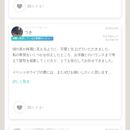
10
ステキ!
メニュー/ ヘアセット⑅ ⋆
2026/03/09
つき
来店年数/3ヶ月
頻繁に来店しているお客様のレビュー
来店回数/7回
頭の形が綺麗に見えるように、可愛く仕上げていただきました。
私の希望をいくつかお伝えしたところ、お洋服とのバランスまで考
えて髪型を提案してくださり、とても安心してお任せできました。
イベントやライブの際には、またぜひお願いしたいと思います。
詳しく見る
10
ステキ!
メニュー/ 早朝料金 + 袴着付け⋆ヘアセット