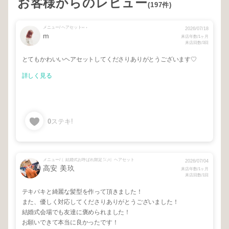
お客様からのレビュー
(197件)
メニュー/ ヘアセット⑅ ⋆
2026/07/18
m
来店年数/1ヶ月
来店回数/3回
とてもかわいいヘアセットしてくださりありがとうございます♡
詳しく見る
0
ステキ!
メニュー/ 〖結婚式お呼ばれ限定𓅯𓈒𓏸〗ヘアセット
2026/07/04
高安 美玖
来店年数/1ヶ月
来店回数/1回
テキパキと綺麗な髪型を作って頂きました！
また、優しく対応してくださりありがとうございました！
結婚式会場でも友達に褒められました！
お願いできて本当に良かったです！