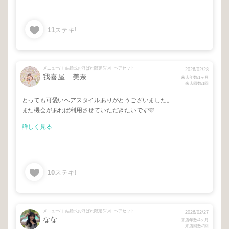
11
ステキ!
メニュー/ 〖結婚式お呼ばれ限定𓅯𓈒𓏸〗ヘアセット
2026/02/28
我喜屋 美奈
来店年数/1ヶ月
来店回数/1回
とっても可愛いヘアスタイルありがとうございました。
また機会があれば利用させていただきたいです🩵
詳しく見る
10
ステキ!
メニュー/ 〖結婚式お呼ばれ限定𓅯𓈒𓏸〗ヘアセット
2026/02/27
なな
来店年数/4ヶ月
来店回数/3回