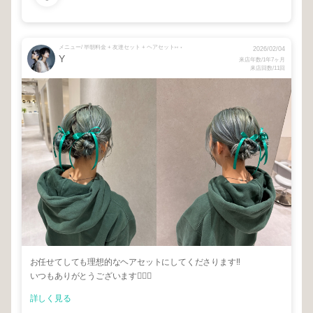
メニュー/ 早朝料金 + 友達セット + ヘアセット⑅ ⋆
2026/02/04
Y
来店年数/1年7ヶ月
来店回数/11回
お任せてしても理想的なヘアセットにしてくださります‼︎
いつもありがとうございます🙇🏻‍♀️
詳しく見る