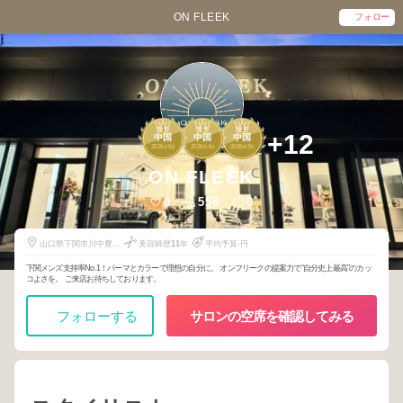
ON FLEEK
フォロー
1
1
1
+12
中国
中国
中国
2026
5
2026
4
2026
3
年
月
年
月
年
月
ON FLEEK
0
558
0
山口県下関市川中豊町
美容師歴
11
年
平均予算-円
5-2-15
下関メンズ支持率No.1！パーマとカラーで理想の自分に。 オンフリークの提案力で“自分史上最高”のカッ
コよさを。 ご来店お待ちしております。
フォローする
サロンの空席を確認してみる