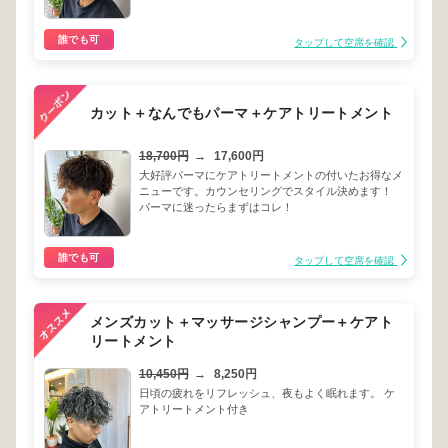
誰でも可
タップして空席を確認
カット＋なんでもパーマ＋ケアトリートメント
18,700円
→
17,600円
大好評パーマにケアトリートメントの付いたお得なメ
ニューです。カウンセリングでスタイル決めます！
パーマに迷ったらまずはコレ！
誰でも可
タップして空席を確認
メンズカット＋マッサージシャンプー＋ケアト
リートメント
10,450円
→
8,250円
日頃の疲れをリフレッシュ、夜もよく眠れます。 ケ
アトリートメント付き