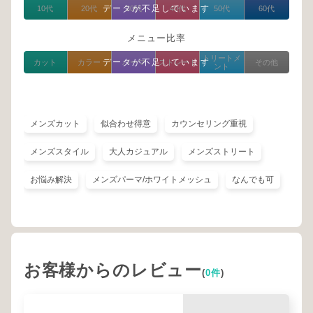
データが不足しています
10代
20代
30代
40代
50代
60代
メニュー比率
トリートメ
データが不足しています
カット
カラー
パーマ
ストレート
その他
ント
メンズカット
似合わせ得意
カウンセリング重視
メンズスタイル
大人カジュアル
メンズストリート
お悩み解決
メンズパーマ/ホワイトメッシュ
なんでも可
お客様からのレビュー
(
0件
)