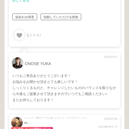
詳しく見る
似合わせ得意
信頼していただける技術
1
ステキ!
2025/07/27
ONOSE YUKA
いつもご来店ありがとうございます！
お悩みをお聞かせ頂きとても嬉しいです！
しっくりくるものと、チャレンジしたいもののバランスを取りなが
ら今後もご提案させて頂きますのでいつでもご相談ください♪
またお待ちしております！
メニュー/ 【集中ケアで人気！】カット + ケアカラー + バイカルテ再生トリートメント + 【お悩み中の方☺︎】相談メニュー
2025/07/26
m...
来店年数/3年5ヶ月
長く来店しているお客様のレビュー