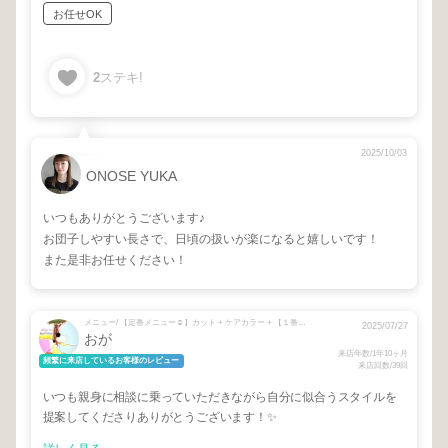
お任せOK
2
ステキ!
2025/10/03
ONOSE YUKA
いつもありがとうございます♪
お団子しやすい長さで、日頃の扱いが楽になると嬉しいです！
また是非お任せください！
メニュー/ 【定番メニュー☺︎】カット + ケアカラー + 【１番人気！】カット + ケアカラー + システムトリートメント
2025/07/27
おが
来店年数/1年10ヶ月
頻繁に来店しているお客様のレビュー
来店回数/39回
いつも親身に相談に乗っていただきながら自分に似合うスタイルを
提案してくださりありがとうございます！✨