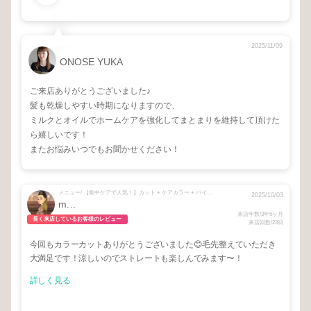
2025/11/09
ONOSE YUKA
ご来店ありがとうございました♪
髪も乾燥しやすい時期になりますので、
ミルクとオイルでホームケアを強化してまとまりを維持して頂けた
ら嬉しいです！
またお悩みいつでもお聞かせください！
メニュー/ 【集中ケアで人気！】カット + ケアカラー + バイカルテ再生トリートメント + 【お悩み中の方☺︎】相談メニュー
2025/10/03
m...
来店年数/3年5ヶ月
長く来店しているお客様のレビュー
来店回数/23回
今回もカラーカットありがとうございました😊毛先整えていただき
大満足です！涼しいのでストレートも楽しんでみます〜！
詳しく見る