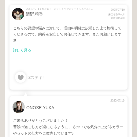
メニュー/ 【１番人気！】カット + ケアカラー + システムトリートメント + 【定期的メンテナンスに♡】ケアカラー + システムトリートメント + メンテナンスカット
2025/07/19
清野莉香
来店年数/1ヶ月
来店回数/2回
こちらの要望や悩みに対して、理由を明確に説明した上で施術して
くださるので、納得＆安心してお任せできます。またお願いします
🌼
詳しく見る
2
ステキ!
2025/07/19
ONOSE YUKA
ご来店ありがとうございました！
普段の過ごし方が楽になるように、その中でも気分の上がるカラー
やセットの仕方をご案内しています♪