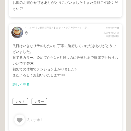
お悩みお聞かせ頂きありがとうございました！また是非ご相談くだ
さい♡
メニュー/ 【ご新規様限定！】カット + ケアカラー + システムトリートメント
2025/07/11
ら
来店年数/1ヶ月
来店回数/1回
先日はいきなり予約したのに丁寧に施術していただきありがとうご
ざいました。
育てるカラー、染めてから1ヶ月経つのに色落ちまで綺麗で手触りも
いいです😳💓
初めての体験でテンション上がりました✨
またよろしくお願いいたします🙇‍♀️
詳しく見る
カット
カラー
2
ステキ!