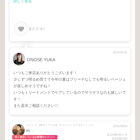
詳しく見る
2
ステキ!
2025/05/24
ONOSE YUKA
いつもご来店ありがとうございます！
少しずつ明るめ育てて今年の夏はブリーチなしでも明るいベージュ
が楽しめそうですね！
いつもトリートメントでケアしているのでサラサラなのも嬉しいで
す！
また是非ご相談ください♡
メニュー/ 【集中ケアで人気！】カット + ケアカラー + バイカルテ再生トリートメント + 【お悩み中の方☺︎】相談メニュー
2025/05/24
m...
来店年数/3年5ヶ月
長く来店しているお客様のレビュー
来店回数/23回