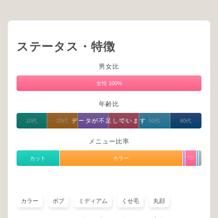
ステータス・特徴
男女比
女性 100%
年齢比
データが不足しています
10代
20代
30代
40代
50代
60代
メニュー比率
カット
カラー
ストレ
ート
カラー
ボブ
ミディアム
くせ毛
丸顔