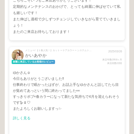
こちらこそいつもご来店ありがとうございます！
定期的なメンテナンスのおかげで、とっても綺麗に伸ばせていて私
も嬉しいです！
また伸ばし過程で少しずつチェンジしていきながら育てていきまし
ょう！
またのご来店お待ちしております！
メニュー/ 【１番人気！】カット + ケアカラー + システムトリートメント
2025/03/26
かいあやか
来店年数/2年8ヶ月
頻繁に来店しているお客様のレビュー
来店回数/22回
ゆかさん☺︎
今日もありがとうございました‼︎
仕事終わりで眠かったはずが、お話上手なゆかさんと話してたら目
が覚めてあっという間に終わってました👀
すっきりボブ×春カラーになって新たな気持ちで4月を迎えられそう
です🪿🌷🤍
またよろしくお願いしますっ✨
詳しく見る