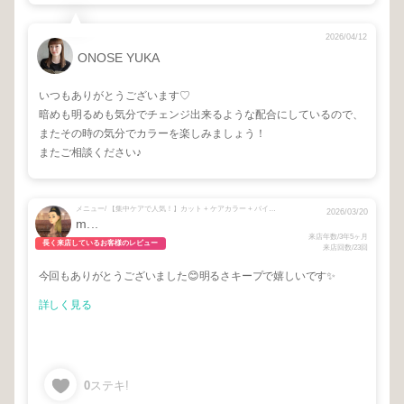
2026/04/12
ONOSE YUKA
いつもありがとうございます♡
暗めも明るめも気分でチェンジ出来るような配合にしているので、
またその時の気分でカラーを楽しみましょう！
またご相談ください♪
メニュー/ 【集中ケアで人気！】カット + ケアカラー + バイカルテ再生トリートメント + 【お悩み中の方☺︎】相談メニュー
2026/03/20
m...
来店年数/3年5ヶ月
長く来店しているお客様のレビュー
来店回数/23回
今回もありがとうございました😊明るさキープで嬉しいです✨
詳しく見る
0
ステキ!