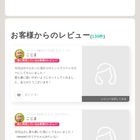
お客様からのレビュー
(
130件
)
メニュー/ 【集中ケアで人気！】カット + ケアカラー + バイカルテ再生トリートメント + 【１番人気！】カット + ケアカラー + システムトリートメント
こじま
長く来店しているお客様のレビュー
今日はやりたかった流行りのミントグリーンカラ
ーにしてもらいました！
髪も夏に扱いやすいようにカットしてくれまし
た。ありがとうございます！
2
ステキ!
レビューを詳しくみる
メニュー/ 【人気！】カット + ケアカラー + バイカルテ再生トリートメント
こじま
長く来店しているお客様のレビュー
今日は少し落ち着いた色にしてもらいました！
（aespaのカリナちゃんみたいな）