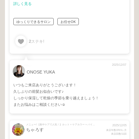
詳しく見る
ゆっくりできるサロン
お任せOK
2
ステキ!
2025/12/07
ONOSE YUKA
いつもご来店ありがとうございます！
久しぶりの前髪お似合いです♪
しっかり保湿して乾燥の季節を乗り越えましょう！
またお悩みはご相談ください☺︎
メニュー/ 【集中ケアで人気！】カット + ケアカラー + バイカルテ再生トリートメント + 【１番人気！】カット + ケアカラー + システムトリートメント + 【定期的メンテナンスに♡】ケアカラー + システムトリートメント + メンテナンスカット
2025/12/05
ちゃろす
来店年数/2年9ヶ月
来店回数/11回