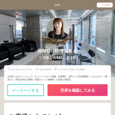
sen
フォロー
ONOSE YUKA
330
593
130
東京都渋谷区神宮前3-
美容師歴
9
年
平均予算
17,000
〜
18,000
円
20-3
お支払いはキャッシュレス（クレジットカード各種、交通系IC、QRコード決済各種等）になります！ご来
店から（45日以内のお客様）前髪カット１回無料！※女性の方限定
メッセージする
空席を確認してみる