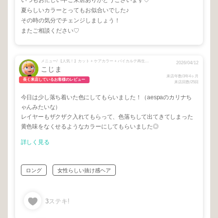
いつもお忙しい中ご来店ありがとうございます♡
夏らしいカラーとってもお似合いでした♪
その時の気分でチェンジしましょう！
またご相談ください♡
メニュー/ 【人気！】カット + ケアカラー + バイカルテ再生トリートメント
2026/04/12
こじま
来店年数/3年4ヶ月
長く来店しているお客様のレビュー
来店回数/25回
今日は少し落ち着いた色にしてもらいました！（aespaのカリナち
ゃんみたいな）
レイヤーもザクザク入れてもらって、色落ちして出てきてしまった
黄色味をなくせるようなカラーにしてもらいました◎
詳しく見る
ロング
女性らしい抜け感ヘア
3
ステキ!