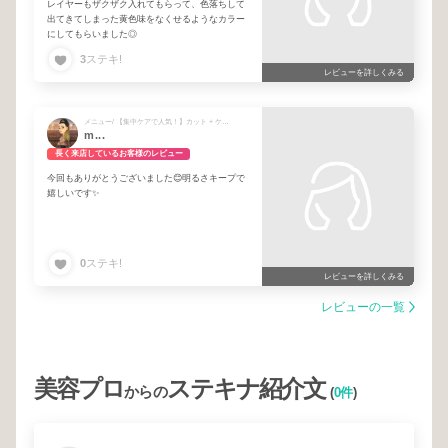
レイヤーもザクザク入れてもらって、色落ちして
出てきてしまった黄色味をなくせるようなカラー
にしてもらいました◎
3
ステキ!
レビューを詳しくみる
メニュー/ 【集中ケアで人気！】カット + ケアカラー + バイカルテ再生トリートメント + 【お悩み中の方☺︎】相談メニュー
m...
長く来店しているお客様のレビュー
今回もありがとうございました😊明るさキープで
嬉しいです✨
0
ステキ!
レビューを詳しくみる
レビューの一覧
美容プロ
ステキナ紹介文
からの
(
0件
)