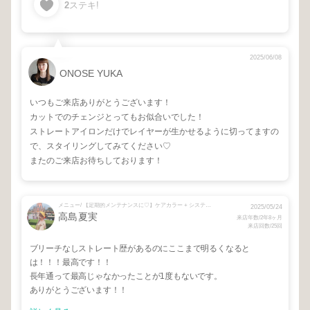
2
ステキ!
2025/06/08
ONOSE YUKA
いつもご来店ありがとうございます！
カットでのチェンジとってもお似合いでした！
ストレートアイロンだけでレイヤーが生かせるように切ってますの
で、スタイリングしてみてください♡
またのご来店お待ちしております！
メニュー/ 【定期的メンテナンスに♡】ケアカラー + システムトリートメント + 【お悩み中の方☺︎】相談メニュー + メンテナンスカット
2025/05/24
高島夏実
来店年数/2年8ヶ月
来店回数/25回
ブリーチなしストレート歴があるのにここまで明るくなると
は！！！最高です！！
長年通って最高じゃなかったことが1度もないです。
ありがとうございます！！