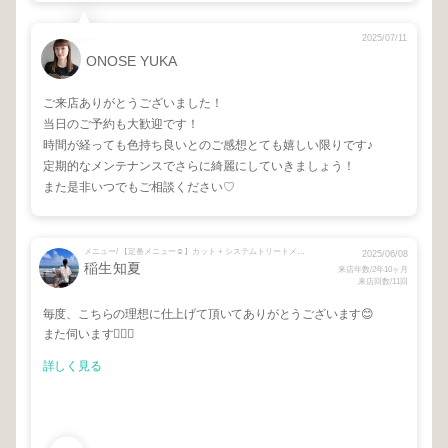
2025/07/11
ONOSE YUKA
ご来店ありがとうございました！
当日のご予約も大歓迎です！
時間が経っても色持ち良いとのご感想とても嬉しい限りです♪
定期的なメンテナンスでさらに綺麗にしていきましょう！
また是非いつでもご相談ください♡
メニュー/ 【定番メニュー☺︎】カット + システムトリートメント
2025/06/08
稲生知夏
来店年数/2年10ヶ月
来店回数/11回
毎度、こちらの理想に仕上げて頂いてありがとうございます😊
また伺います🙋🏻‍♀️
詳しく見る