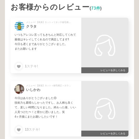
お客様からのレビュー
(
73件
)
メニュー/ 【再来】カット＋リタッチ縮毛矯正＋カラー＋トリートメント + 【極】カット＋縮毛矯正＋髪質改善
クラタ
いつもアレコレ言ってもきちんと対応してくれて
最後はキレイしてくれるので満足してます‼️
今日も遅くまでありがとうございました。
またお願いします
1
ステキ!
レビューを詳しくみる
メニュー/ 【新規】カット＋縮毛矯正＋カラー＋ブリーチ毛対応トリートメント
いしかわ
今日はありがとうございました😊
技術力も素晴らしかったですし、お人柄も良く
て、楽しい時間になりました。終わった後、いい
人見つけた〜！と密かに思いました。笑
4ヶ月後にまたお願いしたいです！
13
ステキ!
レビューを詳しくみる