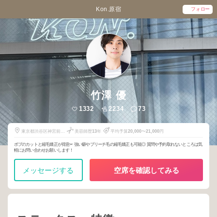
Kon.原宿
フォロー
竹澤 優
1332
2234
73
東京都渋谷区神宮前1-
美容師歴
13
年
平均予算
20,000
〜
21,000
円
9-29
ボブのカットと縮毛矯正が得意✂︎ 強い癖やブリーチ毛の縮毛矯正も可能◎ 質問や予約取れないところは気
軽にお問い合わせお願いします！
メッセージする
空席を確認してみる