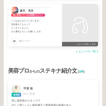
メニュー/ カットカラー＋トリートメント
藤田 真美
長く来店しているお客様のレビュー
いつもありがとうございます。
毛先整えてもらって
スッキリしました。
また夏頃よろしくお願いします。
20
ステキ!
レビューを詳しくみる
レビューの一覧
美容プロ
ステキナ紹介文
からの
(
1件
)
甲斐 敢
Kon.原宿
同じ美容室のスタッフで
ぼくと同じくらい縮毛矯正と髪質改善の知識があり