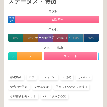
ステータス・特徴
男女比
男性
女性 92%
8%
年齢比
データが不足しています
10代
20代
30代
40代
50代
60代
メニュー比率
カット
カラー
ストレート
縮毛矯正
ボブ
ミディアム
くせ毛
かわいい
似合わせ得意
ナチュラル
信頼していただける技術
小顔似合わせカット
パサつき広がる髪