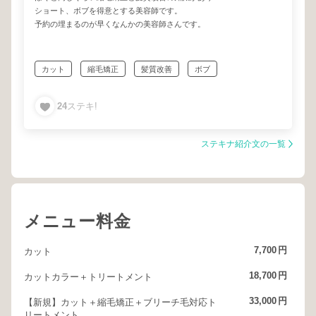
ショート、ボブを得意とする美容師です。
予約の埋まるのが早くなんかの美容師さんです。
カット
縮毛矯正
髪質改善
ボブ
ミディアム
ハイトーン
ショートボブ
ロブ
24
ステキ!
くせ毛
ダメージ毛
ステキナ紹介文の一覧
メニュー料金
7,700
円
カット
18,700
円
カットカラー＋トリートメント
33,000
円
【新規】カット＋縮毛矯正＋ブリーチ毛対応ト
リートメント