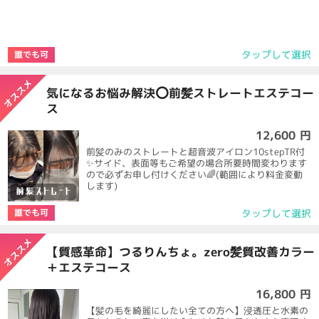
タップして選択
誰でも可
気になるお悩み解決⭕️前髪ストレートエステコー
ス
12,600 円
前髪のみのストレートと超音波アイロン10stepTR付
✨サイド、表面等もご希望の場合所要時間変わります
ので必ずお申し付けください🌈(範囲により料金変動
します)
タップして選択
誰でも可
【質感革命】つるりんちょ。zero髪質改善カラー
＋エステコース
16,800 円
【髪の毛を綺麗にしたい全ての方へ】浸透圧と水素の