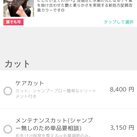
にしたい全ての方へ】浸透圧と水素の元となるケイ素
を掛け合わせた艶と柔らかさを実現する新処方髪質改
善カラーです🌻
タップして選択
誰でも可
カット
ケアカット
8,400 円
カット、シャンプーブロー簡単なトリート
メント付き
メンテナンスカット(シャンプ
3,150 円
ー無しのため単品要相談)
毛先1ｾﾝﾁ程度を整えるor毛量調節のみ。