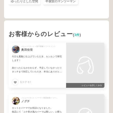
ゆったりとした空間
半個室のマンツーマン
お客様からのレビュー
(
3件
)
メニュー/ カット＋集中補修トリートメント
奥田佳世
今日も素敵に仕上げていただき、ルンルンで帰宅
します！
急だったにもかかわらず、予定していなかったリ
タッチまで対応していただき、本当にありがとう
ございました。急にお願いしてしまってすみませ
ん…！次回からは事前にきちんとお伝えします。
1
ステキ!
それでも快く対応してくださり、今回も完璧に仕
レビューを詳しくみる
上げてもらえて大満足です！
うちで飼っているわんちゃんのお話も「可愛い」
とたくさん褒めてもらえて、とても嬉しかったで
メニュー/ カット＋パーマ＋髪質改善トリートメント
ノグチ
す♪
カットとパーマでお世話になりました。
お馬さんに乗るお話も聞かせていただいたので、
他店にて「コテ巻き風のパーマは難しい」と断ら