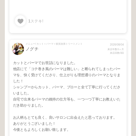
1
ステキ!
メニュー/ カット＋パーマ＋髪質改善トリートメント
2026/08/04
ノグチ
来店年数/1ヶ月
来店回数/3回
カットとパーマでお世話になりました。
他店にて「コテ巻き風のパーマは難しい」と断られてしまったパー
マを、快く受けてくださり、仕上がりも理想通りのパーマとなりま
した！
シャンプーからカット、パーマ、ブローと全て丁寧に行ってくださ
いました。
自宅で出来るパーマの維持の仕方等も、一つ一つ丁寧にお教えいた
だき助かりました。
お人柄もとても良く、良いサロンに出会えたと思っております。
ありがとうございました！
今後ともよろしくお願い致します。