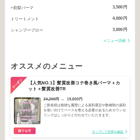
3,500
円
+前髪パーマ
4,000
円
トリートメント
3,000
円
シャンプーブロー
メニュー詳細
オススメのメニュー
【人気NO.1】髪質改善コテ巻き風パーマ＋カ
ット＋髪質改善TR
24,200円
→
19,800円
ご新規様は複雑な履歴による薬剤選定や数種類の薬剤
を使い分けてベースを整える必要があるためカウンセ
リングはしっかりと行わせていただきます。
誰でも可
タップして空席を確認