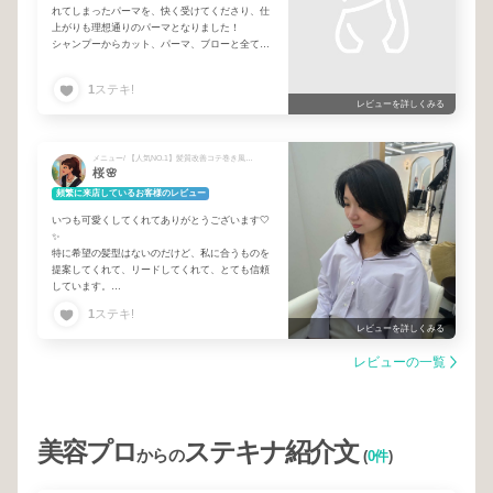
ぜひ乗れたら感想を聞かせてください！
れてしまったパーマを、快く受けてくださり、仕
上がりも理想通りのパーマとなりました！
次回も楽しみに伺います！ありがとうございまし
シャンプーからカット、パーマ、ブローと全て丁
た♪
寧に行ってくださいました。
自宅で出来るパーマの維持の仕方等も、一つ一つ
1
ステキ!
丁寧にお教えいただき助かりました。
レビューを詳しくみる
お人柄もとても良く、良いサロンに出会えたと思
っております。
ありがとうございました！
メニュー/ 【人気NO.1】髪質改善コテ巻き風パーマ＋カット＋髪質改善TR
桜🌸
今後ともよろしくお願い致します。
頻繁に来店しているお客様のレビュー
いつも可愛くしてくれてありがとうございます🤍
✨
特に希望の髪型はないのだけど、私に合うものを
提案してくれて、リードしてくれて、とても信頼
しています。
これからも宜しくお願いします。
1
ステキ!
レビューを詳しくみる
レビューの一覧
美容プロ
ステキナ紹介文
からの
(
0件
)