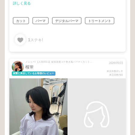
詳しく見る
カット
パーマ
デジタルパーマ
トリートメント
1
ステキ!
メニュー/ 【人気NO.1】髪質改善コテ巻き風パーマ＋カット＋髪質改善TR
2026/05/23
桜🌸
来店年数/2ヶ月
頻繁に来店しているお客様のレビュー
来店回数/4回