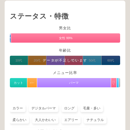
ステータス・特徴
男女比
男
性
女性 99%
1%
年齢比
データが不足しています
10代
20代
30代
40代
50代
60代
メニュー比率
スト
カット
パーマ
カラー
レー
ト
カラー
デジタルパーマ
ロング
毛量・多い
柔らかい
大人かわいい
エアリー
ナチュラル