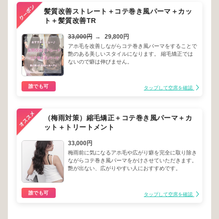
髪質改善ストレート＋コテ巻き風パーマ＋カッ
ト＋髪質改善TR
33,000円
→
29,800円
アホ毛を改善しながらコテ巻き風パーマをすることで
艶のある美しいスタイルになります。 縮毛矯正では
ないので癖は伸びません。
誰でも可
タップして空席を確認
（梅雨対策）縮毛矯正＋コテ巻き風パーマ＋カ
ット＋トリートメント
33,000円
梅雨前に気になるアホ毛や広がり癖を完全に取り除き
ながらコテ巻き風パーマをかけさせていただきます。
艶が出ない、広がりやすい人におすすめです。
誰でも可
タップして空席を確認