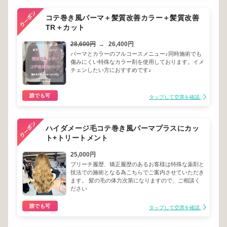
コテ巻き風パーマ＋髪質改善カラー＋髪質改善
TR＋カット
28,600円
→
26,400円
パーマとカラーのフルコースメニュー♪同時施術でも
傷みにくい特殊なカラー剤を使用しております。イメ
チェンしたい方におすすめです♪
誰でも可
タップして空席を確認
ハイダメージ毛コテ巻き風パーマプラスにカッ
ト+トリートメント
25,000円
ブリーチ履歴、矯正履歴のあるお客様は特殊な薬剤と
技法での施術となる為こちらでご案内させていただき
ます。 髪の毛の体力次第になりますので、ご相談く
ださい
誰でも可
タップして空席を確認