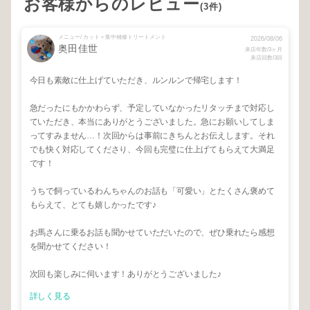
お客様からのレビュー
(3件)
メニュー/ カット＋集中補修トリートメント
2026/08/06
奥田佳世
来店年数/3ヶ月
来店回数/3回
今日も素敵に仕上げていただき、ルンルンで帰宅します！
急だったにもかかわらず、予定していなかったリタッチまで対応し
ていただき、本当にありがとうございました。急にお願いしてしま
ってすみません…！次回からは事前にきちんとお伝えします。それ
でも快く対応してくださり、今回も完璧に仕上げてもらえて大満足
です！
うちで飼っているわんちゃんのお話も「可愛い」とたくさん褒めて
もらえて、とても嬉しかったです♪
お馬さんに乗るお話も聞かせていただいたので、ぜひ乗れたら感想
を聞かせてください！
次回も楽しみに伺います！ありがとうございました♪
詳しく見る