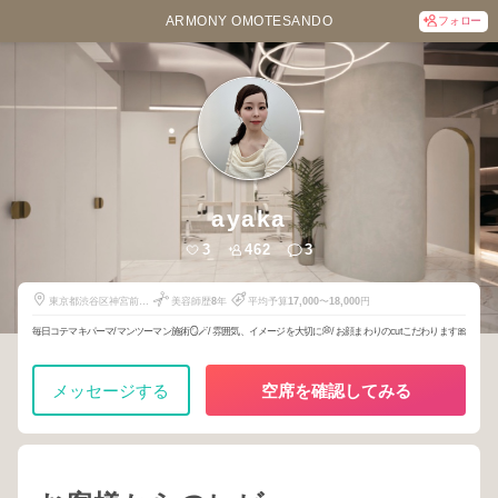
ARMONY OMOTESANDO
フォロー
ayaka
3
462
3
東京都渋谷区神宮前5-
美容師歴
8
年
平均予算
17,000
〜
18,000
円
52-2
毎日コテマキパーマ/マンツーマン施術🪞🪄/ 雰囲気、イメージを大切に💭/ お顔まわりのcutこだわります🎀
メッセージする
空席を確認してみる