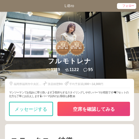
LiBro
フォロー
2
3
天神・大名・今
天神・大名・今
泉・赤坂・警固
泉・赤坂・警固
2026
5
2026
2
年
月
年
月
フルモトレナ
1189
1122
95
福岡県福岡市中央区大
美容師歴
9
年
平均予算
13,000
〜
14,000
円
名1-8-2
マンツーマンでお悩みに寄り添います🌛長持ちするスタイリングしやすいパーマが得意です🦙🤍セットの
仕方も丁寧にお伝えします🧴パーマ以外のお客様も多数🎀
メッセージする
空席を確認してみる