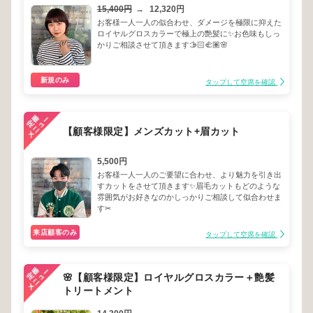
15,400円
→
12,320円
お客様一人一人の似合わせ、ダメージを極限に抑えた
ロイヤルグロスカラーで極上の艶髪に✨お色味もしっ
かりご相談させて頂きます🫱🏻‍🫲🏽🌸
新規のみ
タップして空席を確認
【顧客様限定】メンズカット+眉カット
5,500円
お客様一人一人のご要望に合わせ、より魅力を引き出
すカットをさせて頂きます✨眉毛カットもどのような
雰囲気がお好きなのかしっかりご相談して似合わせま
す✂︎
来店顧客のみ
タップして空席を確認
🌸【顧客様限定】ロイヤルグロスカラー＋艶髪
トリートメント