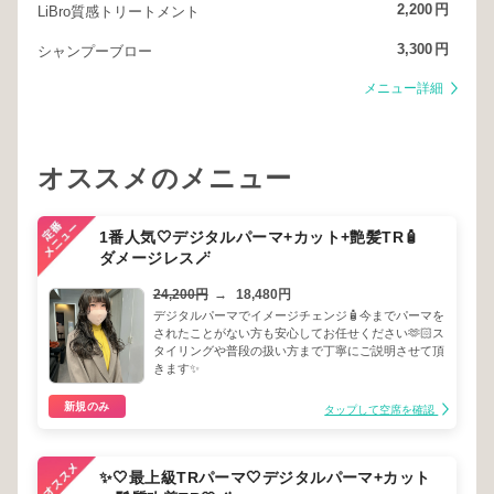
2,200
円
LiBro質感トリートメント
3,300
円
シャンプーブロー
メニュー詳細
オススメのメニュー
1番人気🤍デジタルパーマ+カット+艶髪TR🧴
ダメージレス🪄
24,200円
→
18,480円
デジタルパーマでイメージチェンジ🧴今までパーマを
されたことがない方も安心してお任せください🫶🏻ス
タイリングや普段の扱い方まで丁寧にご説明させて頂
きます✨
新規のみ
タップして空席を確認
✨🤍最上級TRパーマ🤍デジタルパーマ+カット