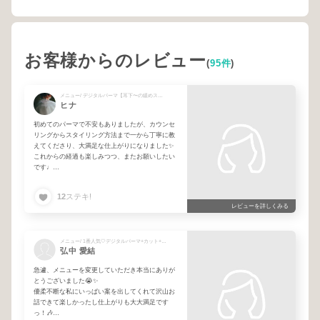
お客様からのレビュー
(
95件
)
メニュー/ デジタルパーマ【耳下〜の緩めスタイル希望の方】カットなしの場合はドライ料金+1100円です + 【カットをされない方】シャンプーブロー
ヒナ
初めてのパーマで不安もありましたが、カウンセ
リングからスタイリング方法まで一から丁寧に教
えてくださり、大満足な仕上がりになりました✨
これからの経過も楽しみつつ、またお願いしたい
です♩
ありがとうございました🤍
12
ステキ!
レビューを詳しくみる
メニュー/ 1番人気🤍デジタルパーマ+カット+艶髪TR🧴ダメージレス🪄 + カット + 【肩上の長さの方】ダメージレスカラー + デジタルパーマ【耳下〜の緩めスタイル希望の方】カットなしの場合はドライ料金+1100円です + 【カットをされない方】シャンプーブロー
弘中 愛結
急遽、メニューを変更していただき本当にありが
とうございました😭✨️
優柔不断な私にいっぱい案を出してくれて沢山お
話できて楽しかったし仕上がりも大大満足です
っ！🎶