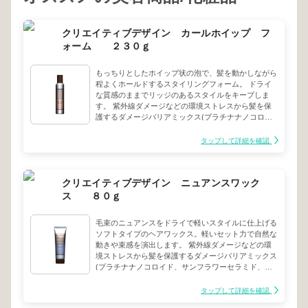
クリエイティブデザイン カールホイップ フ
ォーム ２３０ｇ
もっちりとしたホイップ状の泡で、髪を動かしながら
程よくホールドするスタイリングフォーム。 ドライ
な質感のままでリッジのあるスタイルをキープしま
す。 紫外線ダメージなどの環境ストレスから髪を保
護するダメージバリアミックス(プラチナナノコロイ
ド、サンフラワーセラミド、モリンガエキス)配合。
タバコなどの不快臭を抑えるサトウキビエキス(保湿
タップして詳細を確認
成分)配合。
クリエイティブデザイン ニュアンスワック
ス ８０ｇ
毛束のニュアンスをドライで軽いスタイルに仕上げる
ソフトタイプのヘアワックス。軽いセット力で自然な
動きや束感を演出します。 紫外線ダメージなどの環
境ストレスから髪を保護するダメージバリアミックス
(プラチナナノコロイド、サンフラワーセラミド、モ
リンガエキス)配合。 タバコなどの不快臭を抑えるサ
トウキビエキス(保湿成分)配合。
タップして詳細を確認