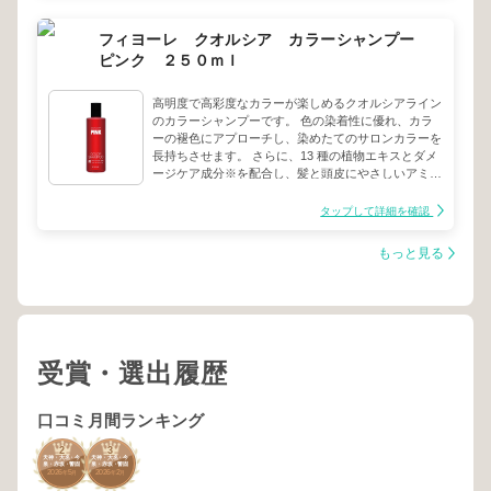
フィヨーレ クオルシア カラーシャンプー
ピンク ２５０ｍｌ
高明度で高彩度なカラーが楽しめるクオルシアライン
のカラーシャンプーです。 色の染着性に優れ、カラ
ーの褪色にアプローチし、染めたてのサロンカラーを
長持ちさせます。 さらに、13 種の植物エキスとダメ
ージケア成分※を配合し、髪と頭皮にやさしいアミノ
酸系洗浄処方で、カラーの繰り返しでダメージを受け
た髪をサポートします。※加水分解ケラチン（羊毛）
タップして詳細を確認
赤やピンクなどの暖色系カラーの褐色を抑え、鮮やか
な髪色を長持ちさせます。
もっと見る
受賞・選出履歴
口コミ月間ランキング
2
3
天神・大名・今
天神・大名・今
泉・赤坂・警固
泉・赤坂・警固
2026
5
2026
2
年
月
年
月