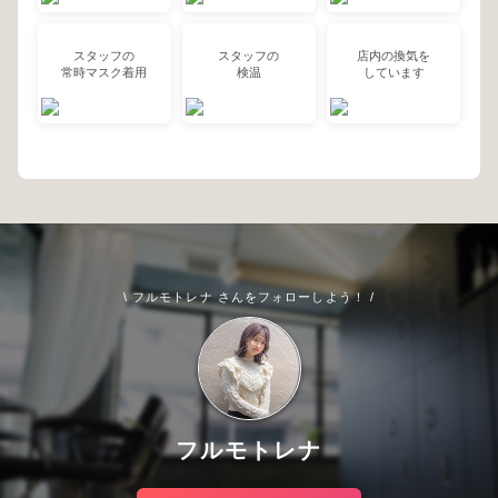
スタッフの
スタッフの
店内の換気を
常時マスク着用
検温
しています
\ フルモトレナ さんをフォローしよう！ /
フルモトレナ