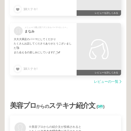
半年後にはパーマをかけれるよう今から頑張って
ケアします🥹
10
ステキ!
またぜひお願いします♡♡
レビューを詳しくみる
メニュー/ 1番人気🤍デジタルパーマ+カット+艶髪TR🧴ダメージレス🪄
まなみ
大大大満足のパーマにしてくださり
たくさんお話してくださりありがとうございまし
た🥰
また会えるの楽しみにしています(ᐢ ̫ᐢ)ᕷ
10
ステキ!
レビューを詳しくみる
レビューの一覧
美容プロ
ステキナ紹介文
からの
(
0件
)
※美容プロからの紹介文が投稿されると