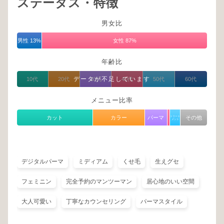
ステータス・特徴
男女比
男性 13%
女性 87%
年齢比
データが不足しています
10代
20代
30代
40代
50代
60代
メニュー比率
カット
カラー
パーマ
トリート
その他
メント
デジタルパーマ
ミディアム
くせ毛
生えグセ
フェミニン
完全予約のマンツーマン
居心地のいい空間
大人可愛い
丁寧なカウンセリング
パーマスタイル