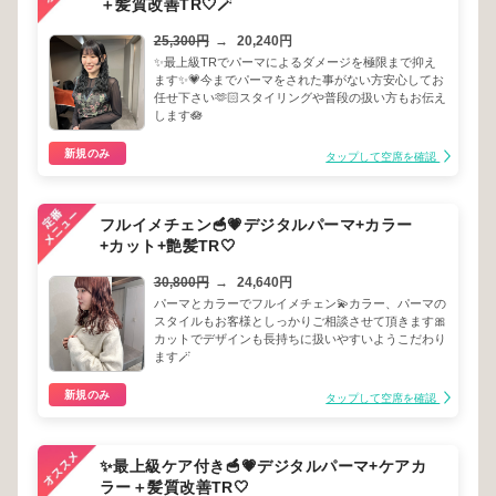
＋髪質改善TR🤍🪄
25,300円
→
20,240円
✨最上級TRでパーマによるダメージを極限まで抑え
ます✨💗今までパーマをされた事がない方安心してお
任せ下さい🫶🏻スタイリングや普段の扱い方もお伝え
します🪷
新規のみ
タップして空席を確認
フルイメチェン🥣💗デジタルパーマ+カラー
+カット+艶髪TR🤍
30,800円
→
24,640円
パーマとカラーでフルイメチェン💫カラー、パーマの
スタイルもお客様としっかりご相談させて頂きます🎀
カットでデザインも長持ちに扱いやすいようこだわり
ます🪄
新規のみ
タップして空席を確認
✨最上級ケア付き🥣💗デジタルパーマ+ケアカ
ラー＋髪質改善TR🤍