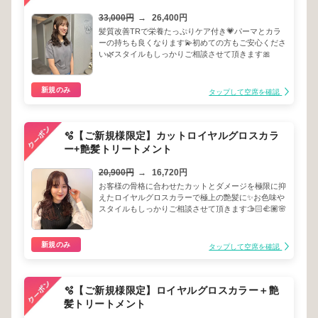
33,000円
→
26,400円
髪質改善TRで栄養たっぷりケア付き💗パーマとカラ
ーの持ちも良くなります💫初めての方もご安心くださ
い🌿スタイルもしっかりご相談させて頂きます🎀
新規のみ
タップして空席を確認
🫧【ご新規様限定】カットロイヤルグロスカラ
ー+艶髪トリートメント
20,900円
→
16,720円
お客様の骨格に合わせたカットとダメージを極限に抑
えたロイヤルグロスカラーで極上の艶髪に✨お色味や
スタイルもしっかりご相談させて頂きます🫱🏻‍🫲🏽🌸
新規のみ
タップして空席を確認
🫧【ご新規様限定】ロイヤルグロスカラー＋艶
髪トリートメント